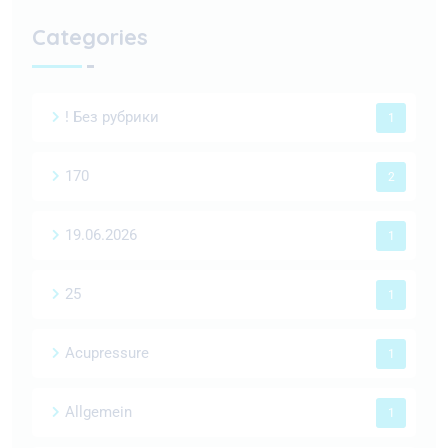
Categories
! Без рубрики
1
170
2
19.06.2026
1
25
1
Acupressure
1
Allgemein
1