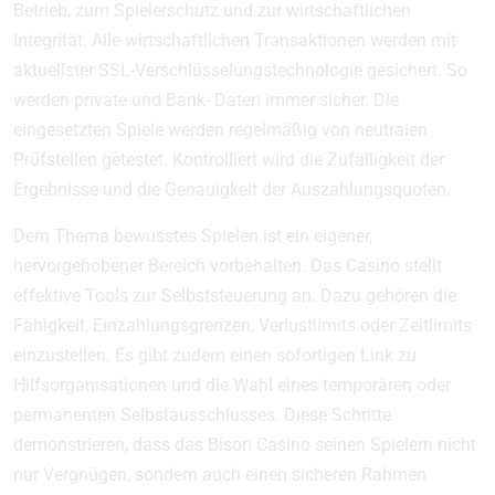
Betrieb, zum Spielerschutz und zur wirtschaftlichen
Integrität. Alle wirtschaftlichen Transaktionen werden mit
aktuellster SSL-Verschlüsselungstechnologie gesichert. So
werden private und Bank- Daten immer sicher. Die
eingesetzten Spiele werden regelmäßig von neutralen
Prüfstellen getestet. Kontrolliert wird die Zufälligkeit der
Ergebnisse und die Genauigkeit der Auszahlungsquoten.
Dem Thema bewusstes Spielen ist ein eigener,
hervorgehobener Bereich vorbehalten. Das Casino stellt
effektive Tools zur Selbststeuerung an. Dazu gehören die
Fähigkeit, Einzahlungsgrenzen, Verlustlimits oder Zeitlimits
einzustellen. Es gibt zudem einen sofortigen Link zu
Hilfsorganisationen und die Wahl eines temporären oder
permanenten Selbstausschlusses. Diese Schritte
demonstrieren, dass das Bison Casino seinen Spielern nicht
nur Vergnügen, sondern auch einen sicheren Rahmen