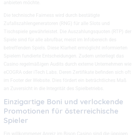
anbieten möchte.
Die technische Fairness wird durch bestätigte
Zufallszahlengeneratoren (RNG) für alle Slots und
Tischspiele gewährleistet. Die Auszahlungsquoten (RTP) der
Spiele sind für alle abrufbar, meist im Infobereich des
betreffenden Spiels. Diese Klarheit ermöglicht informierten
Spielern fundierte Entscheidungen. Zudem unterliegt das
Casino regelmäßigen Audits durch externe Unternehmen wie
eCOGRA oder iTech Labs. Deren Zertifikate befinden sich oft
im Footer der Website. Dies fördert ein beträchtliches Maß
an Zuversicht in die Integrität des Spielbetriebs.
Einzigartige Boni und verlockende
Promotionen für österreichische
Spieler
Ein willkommener Anreiz im Bison Casino sind die üppigen