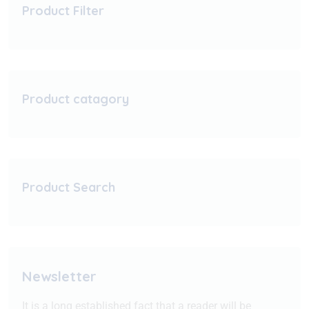
Product Filter
Product catagory
Product Search
Newsletter
It is a long established fact that a reader will be