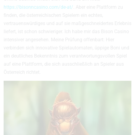
https://bisonncasino.com/de-at/
. Aber eine Plattform zu
finden, die österreichischen Spielern ein echtes,
vertrauenswürdiges und auf sie maßgeschneidertes Erlebnis
liefert, ist schon schwieriger. Ich habe mir das Bison Casino
intensiver angesehen. Meine Prüfung offenbart: Hier
verbinden sich innovative Spielautomaten, üppige Boni und
ein deutliches Bekenntnis zum verantwortungsvollen Spiel
auf eine Plattform, die sich ausschließlich an Spieler aus
Österreich richtet.