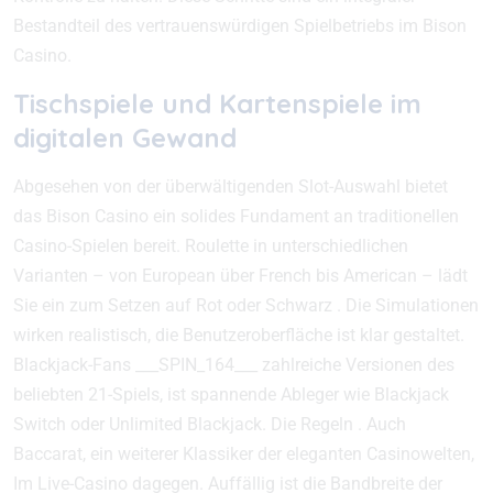
Bestandteil des vertrauenswürdigen Spielbetriebs im Bison
Casino.
Tischspiele und Kartenspiele im
digitalen Gewand
Abgesehen von der überwältigenden Slot-Auswahl bietet
das Bison Casino ein solides Fundament an traditionellen
Casino-Spielen bereit. Roulette in unterschiedlichen
Varianten – von European über French bis American – lädt
Sie ein zum Setzen auf Rot oder Schwarz . Die Simulationen
wirken realistisch, die Benutzeroberfläche ist klar gestaltet.
Blackjack-Fans ___SPIN_164___ zahlreiche Versionen des
beliebten 21-Spiels, ist spannende Ableger wie Blackjack
Switch oder Unlimited Blackjack. Die Regeln . Auch
Baccarat, ein weiterer Klassiker der eleganten Casinowelten,
Im Live-Casino dagegen. Auffällig ist die Bandbreite der