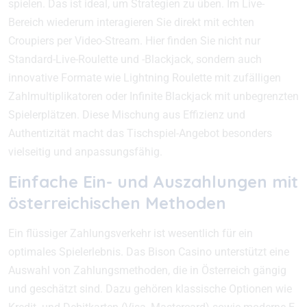
spielen. Das ist ideal, um Strategien zu üben. Im Live-
Bereich wiederum interagieren Sie direkt mit echten
Croupiers per Video-Stream. Hier finden Sie nicht nur
Standard-Live-Roulette und -Blackjack, sondern auch
innovative Formate wie Lightning Roulette mit zufälligen
Zahlmultiplikatoren oder Infinite Blackjack mit unbegrenzten
Spielerplätzen. Diese Mischung aus Effizienz und
Authentizität macht das Tischspiel-Angebot besonders
vielseitig und anpassungsfähig.
Einfache Ein- und Auszahlungen mit
österreichischen Methoden
Ein flüssiger Zahlungsverkehr ist wesentlich für ein
optimales Spielerlebnis. Das Bison Casino unterstützt eine
Auswahl von Zahlungsmethoden, die in Österreich gängig
und geschätzt sind. Dazu gehören klassische Optionen wie