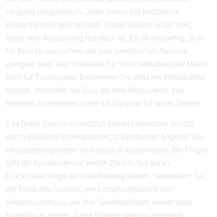
Umgang obligatorisch. Jeder Bonus hat bestimmte
Wettanforderungen mit sich. Diese müssen erfüllt sein,
bevor eine Auszahlung machbar ist. Es ist vernünftig, sich
für Boni zu aussuchen, die zum persönlichen Spielstil
geeignet sind. Also Freispiele für Slot-Liebhaber oder Match-
Boni für Tischspieler. Bestimmen Sie stets ein individuelles
Budget. Verstehen Sie Boni als eine Möglichkeit, Ihre
Spielzeit zu erweitern, nicht als Garantie für einen Gewinn.
Das Bison Casino unterstützt diesen bewussten Ansatz
durch deutliche Informationen zu sämtlichen Angebot. Die
Umsatzbedingungen sind deutlich ausgewiesen. Bei Fragen
hilft der Kundenservice weiter. Denken Sie daran:
Glücksspiel möge der Unterhaltung dienen. Verwenden Sie
die Tools des Casinos, wie Einzahlungslimits oder
Selbstausschluss, um Ihre Spielaktivitäten immer unter
Kontrolle zu halten. Diese Schritte sind ein integraler