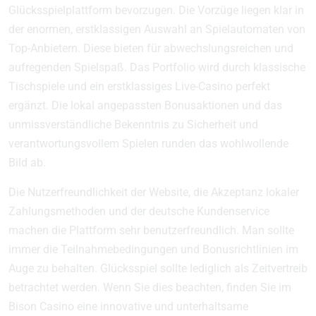
Glücksspielplattform bevorzugen. Die Vorzüge liegen klar in
der enormen, erstklassigen Auswahl an Spielautomaten von
Top-Anbietern. Diese bieten für abwechslungsreichen und
aufregenden Spielspaß. Das Portfolio wird durch klassische
Tischspiele und ein erstklassiges Live-Casino perfekt
ergänzt. Die lokal angepassten Bonusaktionen und das
unmissverständliche Bekenntnis zu Sicherheit und
verantwortungsvollem Spielen runden das wohlwollende
Bild ab.
Die Nutzerfreundlichkeit der Website, die Akzeptanz lokaler
Zahlungsmethoden und der deutsche Kundenservice
machen die Plattform sehr benutzerfreundlich. Man sollte
immer die Teilnahmebedingungen und Bonusrichtlinien im
Auge zu behalten. Glücksspiel sollte lediglich als Zeitvertreib
betrachtet werden. Wenn Sie dies beachten, finden Sie im
Bison Casino eine innovative und unterhaltsame