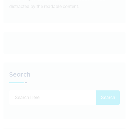
distracted by the readable content.
Search
Search