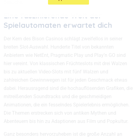
Besuche.
Eine faszinierende Welt der
Spielautomaten erwartet dich
Der Kern des Bison Casinos schlägt zweifellos in seiner
breiten Slot-Auswahl. Hunderte Titel von bekannten
Anbietern wie NetEnt, Pragmatic Play und Play’n GO sind
hier vereint. Von klassischen Früchteslots mit drei Walzen
bis zu aktuellen Video-Slots mit fünf Walzen und
zahlreichen Gewinnwegen ist für jeden Geschmack etwas
dabei. Herausragend sind die hochauflösenden Grafiken, die
mitreißenden Soundtracks und die geschmeidigen
Animationen, die ein fesselndes Spielerlebnis ermöglichen.
Die Themen erstrecken sich von antiken Mythen und
Abenteuern bis hin zu Adaptionen aus Film und Popkultur.
Ganz besonders hervorzuheben ist die große Anzahl an