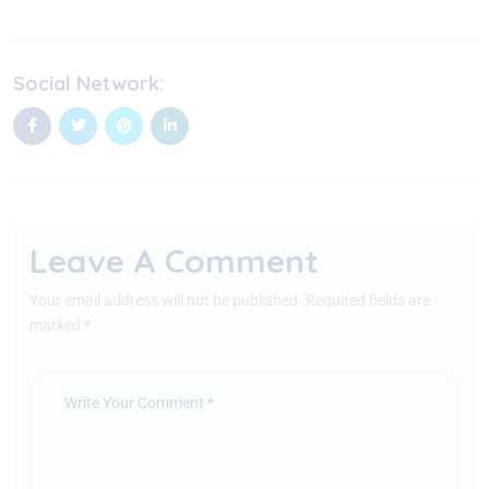
Social Network:
Leave A Comment
Your email address will not be published. Required fields are
marked *