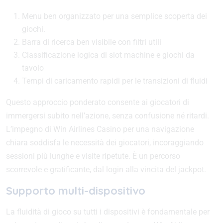
Menu ben organizzato per una semplice scoperta dei
giochi.
Barra di ricerca ben visibile con filtri utili
Classificazione logica di slot machine e giochi da
tavolo
Tempi di caricamento rapidi per le transizioni di fluidi
Questo approccio ponderato consente ai giocatori di
immergersi subito nell’azione, senza confusione né ritardi.
L’impegno di Win Airlines Casino per una navigazione
chiara soddisfa le necessità dei giocatori, incoraggiando
sessioni più lunghe e visite ripetute. È un percorso
scorrevole e gratificante, dal login alla vincita del jackpot.
Supporto multi-dispositivo
La fluidità di gioco su tutti i dispositivi è fondamentale per