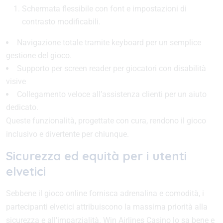
Schermata flessibile con font e impostazioni di
contrasto modificabili.
Navigazione totale tramite keyboard per un semplice
gestione del gioco.
Supporto per screen reader per giocatori con disabilità
visive
Collegamento veloce all’assistenza clienti per un aiuto
dedicato.
Queste funzionalità, progettate con cura, rendono il gioco
inclusivo e divertente per chiunque.
Sicurezza ed equità per i utenti
elvetici
Sebbene il gioco online fornisca adrenalina e comodità, i
partecipanti elvetici attribuiscono la massima priorità alla
sicurezza e all’imparzialità. Win Airlines Casino lo sa bene e