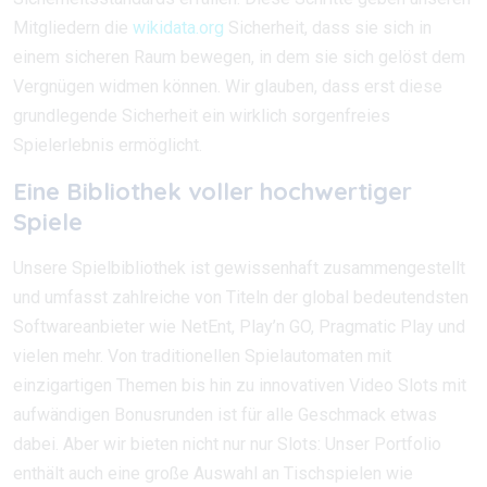
Mitgliedern die
wikidata.org
Sicherheit, dass sie sich in
einem sicheren Raum bewegen, in dem sie sich gelöst dem
Vergnügen widmen können. Wir glauben, dass erst diese
grundlegende Sicherheit ein wirklich sorgenfreies
Spielerlebnis ermöglicht.
Eine Bibliothek voller hochwertiger
Spiele
Unsere Spielbibliothek ist gewissenhaft zusammengestellt
und umfasst zahlreiche von Titeln der global bedeutendsten
Softwareanbieter wie NetEnt, Play’n GO, Pragmatic Play und
vielen mehr. Von traditionellen Spielautomaten mit
einzigartigen Themen bis hin zu innovativen Video Slots mit
aufwändigen Bonusrunden ist für alle Geschmack etwas
dabei. Aber wir bieten nicht nur nur Slots: Unser Portfolio
enthält auch eine große Auswahl an Tischspielen wie