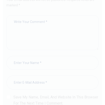
marked *
Save My Name, Email, And Website In This Browser
For The Next Time I Comment.