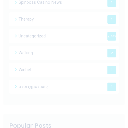
Spinboss Casino News
1
Therapy
1
Uncategorized
9,749
Walking
2
Winbet
1
στοιχηματικες
1
Popular Posts