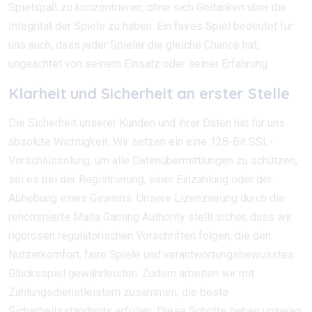
Spielspaß zu konzentrieren, ohne sich Gedanken über die
Integrität der Spiele zu haben. Ein faires Spiel bedeutet für
uns auch, dass jeder Spieler die gleiche Chance hat,
ungeachtet von seinem Einsatz oder seiner Erfahrung.
Klarheit und Sicherheit an erster Stelle
Die Sicherheit unserer Kunden und ihrer Daten hat für uns
absolute Wichtigkeit. Wir setzen ein eine 128-Bit SSL-
Verschlüsselung, um alle Datenübermittlungen zu schützen,
sei es bei der Registrierung, einer Einzahlung oder der
Abhebung eines Gewinns. Unsere Lizenzierung durch die
renommierte Malta Gaming Authority stellt sicher, dass wir
rigorosen regulatorischen Vorschriften folgen, die den
Nutzerkomfort, faire Spiele und verantwortungsbewusstes
Glücksspiel gewährleisten. Zudem arbeiten wir mit
Zahlungsdienstleistern zusammen, die beste
Sicherheitsstandards erfüllen. Diese Schritte geben unseren