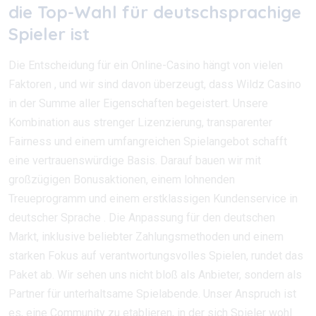
die Top-Wahl für deutschsprachige
Spieler ist
Die Entscheidung für ein Online-Casino hängt von vielen
Faktoren , und wir sind davon überzeugt, dass Wildz Casino
in der Summe aller Eigenschaften begeistert. Unsere
Kombination aus strenger Lizenzierung, transparenter
Fairness und einem umfangreichen Spielangebot schafft
eine vertrauenswürdige Basis. Darauf bauen wir mit
großzügigen Bonusaktionen, einem lohnenden
Treueprogramm und einem erstklassigen Kundenservice in
deutscher Sprache . Die Anpassung für den deutschen
Markt, inklusive beliebter Zahlungsmethoden und einem
starken Fokus auf verantwortungsvolles Spielen, rundet das
Paket ab. Wir sehen uns nicht bloß als Anbieter, sondern als
Partner für unterhaltsame Spielabende. Unser Anspruch ist
es, eine Community zu etablieren, in der sich Spieler wohl