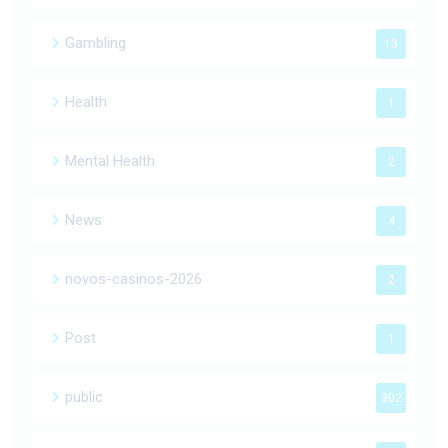
Gambling
13
Health
1
Mental Health
2
News
4
novos-casinos-2026
2
Post
1
public
302