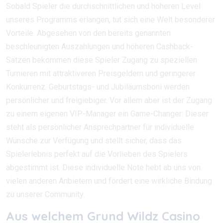
Sobald Spieler die durchschnittlichen und höheren Level
unseres Programms erlangen, tut sich eine Welt besonderer
Vorteile. Abgesehen von den bereits genannten
beschleunigten Auszahlungen und höheren Cashback-
Sätzen bekommen diese Spieler Zugang zu speziellen
Turnieren mit attraktiveren Preisgeldern und geringerer
Konkurrenz. Geburtstags- und Jubiläumsboni werden
persönlicher und freigiebiger. Vor allem aber ist der Zugang
zu einem eigenen VIP-Manager ein Game-Changer: Dieser
steht als persönlicher Ansprechpartner für individuelle
Wünsche zur Verfügung und stellt sicher, dass das
Spielerlebnis perfekt auf die Vorlieben des Spielers
abgestimmt ist. Diese individuelle Note hebt ab uns von
vielen anderen Anbietern und fördert eine wirkliche Bindung
zu unserer Community.
Aus welchem Grund Wildz Casino