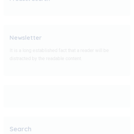
Newsletter
It is a long established fact that a reader will be
distracted by the readable content.
Search