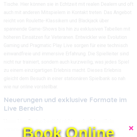
Tische. Hier können sie in Echtzeit mit realen Dealern und oft
auch mit anderen Mitspielern in Kontakt treten. Das Angebot
reicht von Roulette-Klassikern und Blackjack über
spannende Game-Shows bis hin zu exklusiven Tabellen mit
höheren Einsätzen für Veteranen. Entwickler wie Evolution
Gaming und Pragmatic Play Live sorgen für eine technisch
einwandfreie und immersive Erfahrung. Die Spielleiter sind
nicht nur trainiert, sondern auch kurzweilig, was jedes Spiel
zu einem einzigartigen Erlebnis macht. Dieses Erlebnis
gleicht dem Besuch in einer stationären Spielbank so nah
wie nur online vorstellbar.
Neuerungen und exklusive Formate im
Live Bereich
Unser Live Casino besticht nicht nur durch bewährte
Book Online
Varianten, sondern auch durch ständige Innovation. Wir