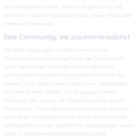
und wertgeschätzt fühlen, während sie gleichzeitig die
Chance auf fantastische Gewinne haben. Diese Philosophie
macht den Unterschied.
Eine Community, die zusammenwächst
Bei Wildz Casino legen wir Wert um mehr als nur
Transaktionen; wir fördern das Gefühl der Zugehörigkeit.
Durch regelmäßige Community-Events, Turniere mit
gemeinsamen Preisgeldern und interaktive Formate auf
unseren Social-Media-Kanälen knüpfen wir Verbindungen
zwischen unseren Spielern. Die Anregungen unserer
Community geht direkt in die Weiterentwicklung unserer
Plattform ein – viele Verbesserungen und neuen Features
basieren auf Anregungen unserer Spieler zurückzuführen
Kommunikation und der respektvolle Umgang prägen unsere
Kultur. In Deutschland wertschätzt man Qualität,