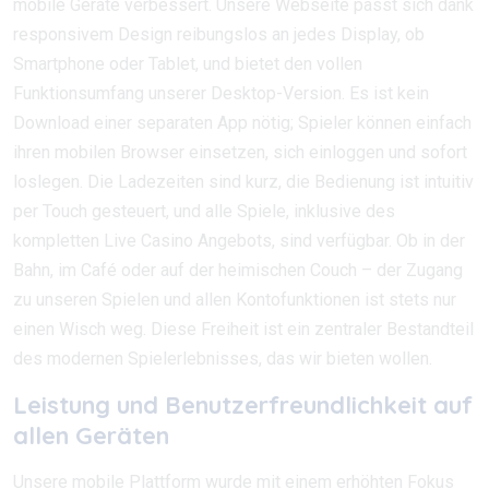
mobile Geräte verbessert. Unsere Webseite passt sich dank
responsivem Design reibungslos an jedes Display, ob
Smartphone oder Tablet, und bietet den vollen
Funktionsumfang unserer Desktop-Version. Es ist kein
Download einer separaten App nötig; Spieler können einfach
ihren mobilen Browser einsetzen, sich einloggen und sofort
loslegen. Die Ladezeiten sind kurz, die Bedienung ist intuitiv
per Touch gesteuert, und alle Spiele, inklusive des
kompletten Live Casino Angebots, sind verfügbar. Ob in der
Bahn, im Café oder auf der heimischen Couch – der Zugang
zu unseren Spielen und allen Kontofunktionen ist stets nur
einen Wisch weg. Diese Freiheit ist ein zentraler Bestandteil
des modernen Spielerlebnisses, das wir bieten wollen.
Leistung und Benutzerfreundlichkeit auf
allen Geräten
Unsere mobile Plattform wurde mit einem erhöhten Fokus