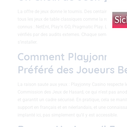
La offre de jeux donne le tournis. Des centaines de ma
Sic
tous les jeux de table classiques comme la roulette eu
connus : NetEnt, Play’n GO, Pragmatic Play. Leurs jeux s
vérifiés par des audits externes. Chaque semaine, de nou
s’installer.
Comment Playjonny Cas
Préféré des Joueurs B
La raison saute aux yeux : Playjonny Casino respecte les
Commission des Jeux de Hasard, ce qui n’est pas anodin. 
et garantit un cadre sécurisé. En pratique, cela se man
support en français et en néerlandais, et une connaissa
implanté ici, pas simplement qu’il y est accessible.