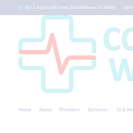
307 S. McDonald Street, 500 McKinney, TX 75069,
(469)
Home
About
Providers
Services
IV & We