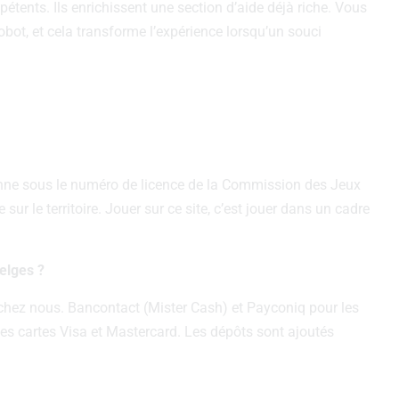
étents. Ils enrichissent une section d’aide déjà riche. Vous
obot, et cela transforme l’expérience lorsqu’un souci
nne sous le numéro de licence de la Commission des Jeux
sur le territoire. Jouer sur ce site, c’est jouer dans un cadre
elges ?
 chez nous. Bancontact (Mister Cash) et Payconiq pour les
 les cartes Visa et Mastercard. Les dépôts sont ajoutés