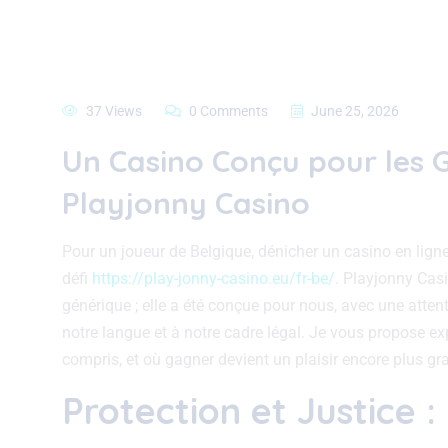
37 Views
0 Comments
June 25, 2026
Un Casino Conçu pour les 
Playjonny Casino
Pour un joueur de Belgique, dénicher un casino en lign
défi
https://play-jonny-casino.eu/fr-be/
. Playjonny Cas
générique ; elle a été conçue pour nous, avec une atte
notre langue et à notre cadre légal. Je vous propose exp
compris, et où gagner devient un plaisir encore plus gr
Protection et Justice 