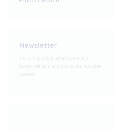
Product Search
Newsletter
It is a long established fact that a
reader will be distracted by the readable
content.