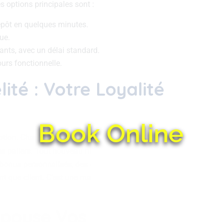
s options principales sont :
épôt en quelques minutes.
ue.
ants, avec un délai standard.
ours fonctionnelle.
té : Votre Loyalité
Book Online
ption. Chaque pari vous rapporte des points de fidélité. Au
 des paliers. Tout nouveau niveau débloque des avantages
 bonus personnalisés, des cadeaux ou des invitations à des
 que client. C’est une manière tangible de vous remercier
Épouse Vos Passions