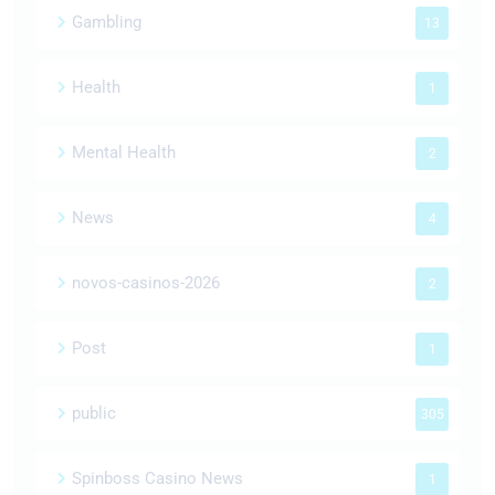
Gambling
13
Health
1
Mental Health
2
News
4
novos-casinos-2026
2
Post
1
public
305
Spinboss Casino News
1