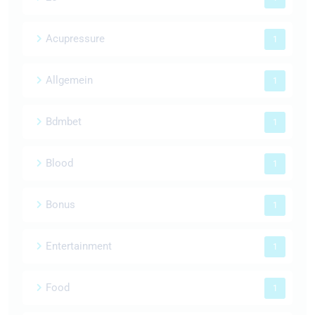
Acupressure
1
Allgemein
1
Bdmbet
1
Blood
1
Bonus
1
Entertainment
1
Food
1