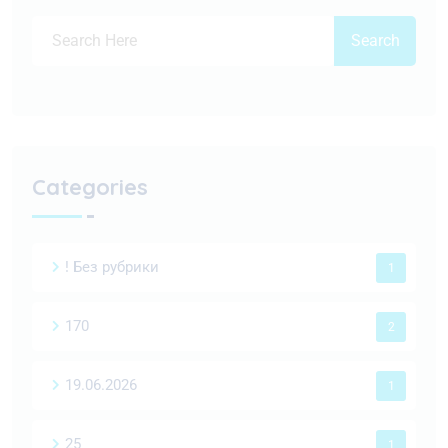
Search
Categories
! Без рубрики
1
170
2
19.06.2026
1
25
1