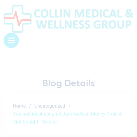
Blog Details
Home
Uncategorized
Transaktionshastighet Jämförelser: Money Train 4
Slot Snabbt i Sverige