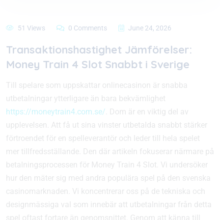
51 Views
0 Comments
June 24, 2026
Transaktionshastighet Jämförelser:
Money Train 4 Slot Snabbt i Sverige
Till spelare som uppskattar onlinecasinon är snabba
utbetalningar ytterligare än bara bekvämlighet
https://moneytrain4.com.se/
. Dom är en viktig del av
upplevelsen. Att få ut sina vinster utbetalda snabbt stärker
förtroendet för en spelleverantör och leder till hela spelet
mer tillfredsställande. Den där artikeln fokuserar närmare på
betalningsprocessen för Money Train 4 Slot. Vi undersöker
hur den mäter sig med andra populära spel på den svenska
casinomarknaden. Vi koncentrerar oss på de tekniska och
designmässiga val som innebär att utbetalningar från detta
spel oftast fortare än genomsnittet. Genom att känna till