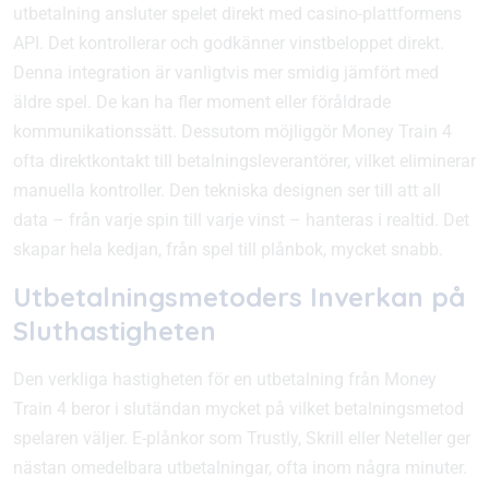
utbetalning ansluter spelet direkt med casino-plattformens
API. Det kontrollerar och godkänner vinstbeloppet direkt.
Denna integration är vanligtvis mer smidig jämfört med
äldre spel. De kan ha fler moment eller föråldrade
kommunikationssätt. Dessutom möjliggör Money Train 4
ofta direktkontakt till betalningsleverantörer, vilket eliminerar
manuella kontroller. Den tekniska designen ser till att all
data – från varje spin till varje vinst – hanteras i realtid. Det
skapar hela kedjan, från spel till plånbok, mycket snabb.
Utbetalningsmetoders Inverkan på
Sluthastigheten
Den verkliga hastigheten för en utbetalning från Money
Train 4 beror i slutändan mycket på vilket betalningsmetod
spelaren väljer. E-plånkor som Trustly, Skrill eller Neteller ger
nästan omedelbara utbetalningar, ofta inom några minuter.