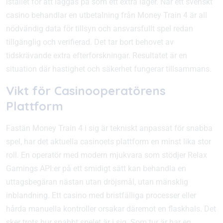
istället för att läggas på som ett extra lager. När ett svenskt
casino behandlar en utbetalning från Money Train 4 är all
nödvändig data för tillsyn och ansvarsfullt spel redan
tillgänglig och verifierad. Det tar bort behovet av
tidskrävande extra efterforskningar. Resultatet är en
situation där hastighet och säkerhet fungerar tillsammans.
Vikt för Casinooperatörens
Plattform
Fastän Money Train 4 i sig är tekniskt anpassat för snabba
spel, har det aktuella casinoets plattform en minst lika stor
roll. En operatör med modern mjukvara som stödjer Relax
Gamings API:er på ett smidigt sätt kan behandla en
uttagsbegäran nästan utan dröjsmål, utan mänsklig
inblandning. Ett casino med bristfälliga processer eller
hårda manuella kontroller orsakar däremot en flaskhals. Det
sker trots hur snabbt spelet är i sig. Som tur är har en