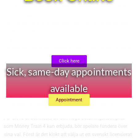
tvingar hela branschen att betona betalningshastighet som
en grundläggande funktion. Framtida spel från Relax
Gaming och andra leverantörer torde sannolikt att förbättra
på denna arkitektur. De kan ha ännu mer omedelbara
integrationsvägar till betalningsnätverk. På den svenska
marknaden, där konkurrensen är hård, kommer denna trend
bara att öka i takt. Spel som inte kan tillhandahålla en
Click here
bekväm och snabb utbetalningsupplevelse riskerar att
Sick, same-day appointments
hamna på efterkälken. Det gäller oavsett hur bra deras
grafik eller teman är.
available
Så här Du Optimerar Din
Appointment
Upplevelse med Money Train 4
För att få ut det mesta av den höga betalningshastighet
som Money Train 4 kan erbjuda, bör spelare fundera över
sina val. Först är det klokt att välja ut ett svenskt licensierat