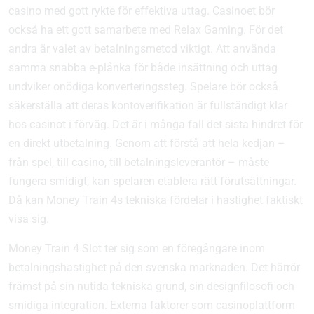
casino med gott rykte för effektiva uttag. Casinoet bör
också ha ett gott samarbete med Relax Gaming. För det
andra är valet av betalningsmetod viktigt. Att använda
samma snabba e-plånka för både insättning och uttag
undviker onödiga konverteringssteg. Spelare bör också
säkerställa att deras kontoverifikation är fullständigt klar
hos casinot i förväg. Det är i många fall det sista hindret för
en direkt utbetalning. Genom att förstå att hela kedjan –
från spel, till casino, till betalningsleverantör – måste
fungera smidigt, kan spelaren etablera rätt förutsättningar.
Då kan Money Train 4s tekniska fördelar i hastighet faktiskt
visa sig.
Money Train 4 Slot ter sig som en föregångare inom
betalningshastighet på den svenska marknaden. Det härrör
främst på sin nutida tekniska grund, sin designfilosofi och
smidiga integration. Externa faktorer som casinoplattform