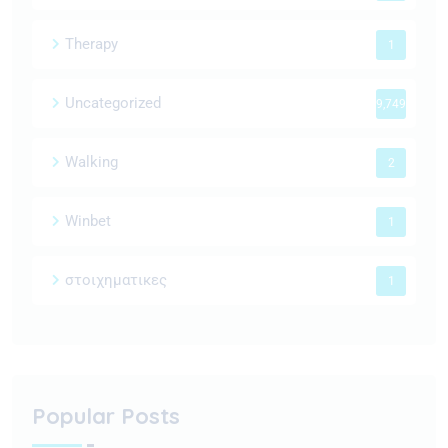
Therapy
1
Uncategorized
9,749
Walking
2
Winbet
1
στοιχηματικες
1
Popular Posts