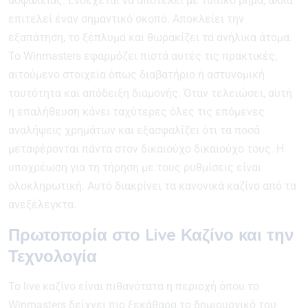
ασφαλείας. Ενδέχεται να αποτελεί με τυπικό βήμα, αλλά
επιτελεί έναν σημαντικό σκοπό. Αποκλείει την
εξαπάτηση, το ξέπλυμα και θωρακίζει τα ανήλικα άτομα.
Το Winmasters εφαρμόζει πιστά αυτές τις πρακτικές,
αιτούμενο στοιχεία όπως διαβατήριο ή αστυνομική
ταυτότητα και απόδειξη διαμονής. Όταν τελειώσει, αυτή
η επαλήθευση κάνει ταχύτερες όλες τις επόμενες
αναλήψεις χρημάτων και εξασφαλίζει ότι τα ποσά
μεταφέρονται πάντα στον δικαιούχο δικαιούχο τους. Η
υποχρέωση για τη τήρηση με τους ρυθμίσεις είναι
ολοκληρωτική. Αυτό διακρίνει τα κανονικά καζίνο από τα
ανεξέλεγκτα.
Πρωτοπορία στο Live Καζίνο και την
Τεχνολογία
Το live καζίνο είναι πιθανότατα η περιοχή όπου το
Winmasters δείχνει πιο ξεκάθαρα το δημιουργικό του