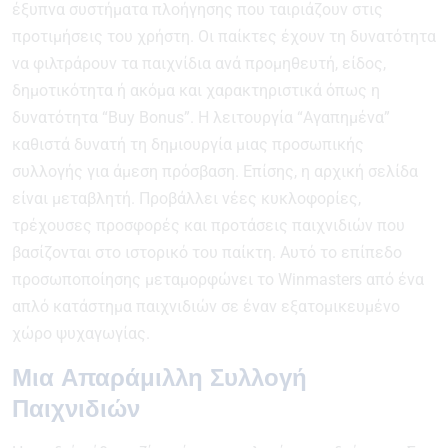
έξυπνα συστήματα πλοήγησης που ταιριάζουν στις
προτιμήσεις του χρήστη. Οι παίκτες έχουν τη δυνατότητα
να φιλτράρουν τα παιχνίδια ανά προμηθευτή, είδος,
δημοτικότητα ή ακόμα και χαρακτηριστικά όπως η
δυνατότητα “Buy Bonus”. Η λειτουργία “Αγαπημένα”
καθιστά δυνατή τη δημιουργία μιας προσωπικής
συλλογής για άμεση πρόσβαση. Επίσης, η αρχική σελίδα
είναι μεταβλητή. Προβάλλει νέες κυκλοφορίες,
τρέχουσες προσφορές και προτάσεις παιχνιδιών που
βασίζονται στο ιστορικό του παίκτη. Αυτό το επίπεδο
προσωποποίησης μεταμορφώνει το Winmasters από ένα
απλό κατάστημα παιχνιδιών σε έναν εξατομικευμένο
χώρο ψυχαγωγίας.
Μια Απαράμιλλη Συλλογή
Παιχνιδιών