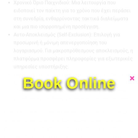
Χρονικό Όριο Παιχνιδιού: Μια λειτουργία που
ειδοποιεί τον παίκτη για το χρόνο που έχει περάσει
στη συνεδρία, ενθαρρύνοντας τακτικά διαλείμματα
και μια πιο ισορροπημένη προσέγγιση.
Αυτο-Αποκλεισμός (Self-Exclusion): Επιλογή για
προσωρινή ή μόνιμη απενεργοποίηση του
λογαριασμού. Για μακροπρόθεσμους αποκλεισμούς, η
πλατφόρμα προσφέρει πληροφορίες για εξωτερικές
υπηρεσίες υποστήριξης.
Πραγματική Ελέγχου Πραγματικότητας: Σύνδεση με
Book Online
οργανισμούς που στηρίζουν άτομα με προβλήματα
τζόγου, όπως το ΚΕΘΕΑ στην Ελλάδα. Αυτό δείχνει
μια ολιστική αντίληψη για την ευημερία του παίκτη.
Επιπλέον, το Winmasters προσφέρει λεπτομερή στοιχεία
και στατιστικά μέσα στον λογαριασμό, όπως ιστορικό
συναλλαγών και συνολικό ισοζύγιο κερδών και ζημιών.
Αυτό βοηθά τους παίκτες να έχουν μια ξεκάθαρη εικόνα