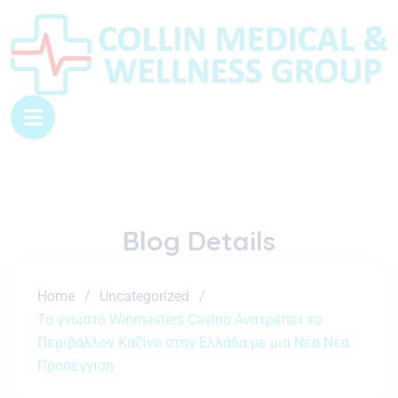
Blog Details
Home
Uncategorized
Το γνωστό Winmasters Casino Ανατρέπει το
Περιβάλλον Καζίνο στην Ελλάδα με μια Νέα Νέα
Προσέγγιση