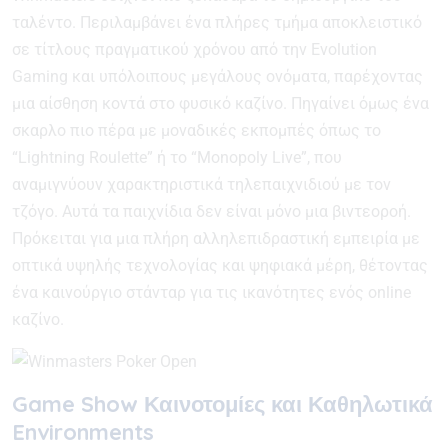
ταλέντο. Περιλαμβάνει ένα πλήρες τμήμα αποκλειστικό
σε τίτλους πραγματικού χρόνου από την Evolution
Gaming και υπόλοιπους μεγάλους ονόματα, παρέχοντας
μια αίσθηση κοντά στο φυσικό καζίνο. Πηγαίνει όμως ένα
σκαρλο πιο πέρα με μοναδικές εκπομπές όπως το
“Lightning Roulette” ή το “Monopoly Live”, που
αναμιγνύουν χαρακτηριστικά τηλεπαιχνιδιού με τον
τζόγο. Αυτά τα παιχνίδια δεν είναι μόνο μια βιντεοροή.
Πρόκειται για μια πλήρη αλληλεπιδραστική εμπειρία με
οπτικά υψηλής τεχνολογίας και ψηφιακά μέρη, θέτοντας
ένα καινούργιο στάνταρ για τις ικανότητες ενός online
καζίνο.
Game Show Καινοτομίες και Καθηλωτικά
Environments