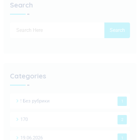
Search
Search
Categories
! Без рубрики
1
170
2
19.06.2026
1