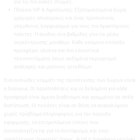
για τις πιο καλές στιγμές.
Πλαίσιο VIP & Αφοσίωσης: Εξατομικευμένα δώρα,
γρήγορες αποσύρσεις και ένας προσωπικός
υπεύθυνος λογαριασμού για τους πιο δραστήριους
παίκτες. Η άνοδος στα βαθμίδες γίνεται μέσω
συγκέντρωσης μονάδων. Κάθε επόμενο επίπεδο
προσφέρει ολοένα και πιο ελκυστικά
πλεονεκτήματα, όπως αυξημένα περιορισμοί
ανάληψης και μπόνους γενεθλίων.
Ένα ουσιώδες κομμάτι της προσέγγισης των δώρων είναι
η διαύγεια. Οι προϋποθέσεις και οι δεδομένα για κάθε
προσφορά είναι άμεσα διαθέσιμοι και γραμμένοι σε απλή
διατύπωση. Οι πελάτες είναι σε θέση να ανακαλύψουν
χωρίς πρόβλημα πληροφορίες για την περίοδο
εφαρμογής, τα επιτρεπόμενα τύπους που
συνυπολογίζονται για το ποντάρισμα, και τους
υψηλότερους δυνατούς όρους. Αυτή η διαφάνεια μειώνει