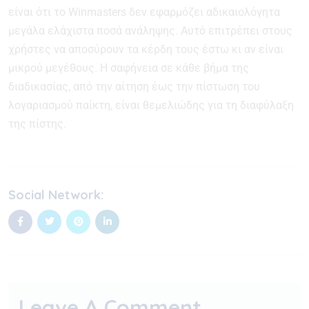
είναι ότι το Winmasters δεν εφαρμόζει αδικαιολόγητα
μεγάλα ελάχιστα ποσά ανάληψης. Αυτό επιτρέπει στους
χρήστες να αποσύρουν τα κέρδη τους έστω κι αν είναι
μικρού μεγέθους. Η σαφήνεια σε κάθε βήμα της
διαδικασίας, από την αίτηση έως την πίστωση του
λογαριασμού παίκτη, είναι θεμελιώδης για τη διαφύλαξη
της πίστης.
Social Network:
Leave A Comment