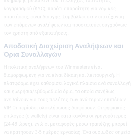
πληρωμής μέσω κινητού. Η έλεγχος ταυτότητας
λογαριασμού (KYC), παρότι απαραίτητη για νομικές
απαιτήσεις, είναι διαυγής. Συμβάλλει στην επιτάχυνση
των επόμενων αναλήψεων και προστατεύει συγχρόνως
τον χρήστη από εξαπατήσεις.
Αποδοτική Διαχείριση Αναλήψεων και
Όρια Συναλλαγών
Η πολιτική αναλήψεων του Winmasters είναι
διαμορφωμένη για να είναι δίκαιη και λειτουργική. Η
πλατφόρμα έχει καθορίσει λογικά πλαίσια ανά συναλλαγή
και ημερήσια/εβδομαδιαία όρια, τα οποία συνήθως
ανεβαίνουν για τους πελάτες των ανώτερων επιπέδων
VIP. Οι περίοδοι ολοκλήρωσης διαφέρουν. Οι ψηφιακές
επιλογές (e-wallets) είναι κατά κανόνα οι γρηγορότερες
(24-48 ώρες), ενώ οι μεταφορές μέσω τραπέζης μπορεί
να κρατήσουν 3-5 ημέρες εργασίας. Ένα ουσιώδες σημείο