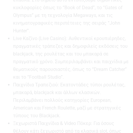
κυκλοφορίες όπως το “Book of Dead”, το “Gates of
Olympus” με τη τεχνολογία Megaways, και τις
κινηματογραφικές περιπέτειες της σειράς “John
Hunter”.
Live Καζίνο (Live Casino): Αυθεντικοί κρουπιέρηδες,
πραγματικές τράπεζες και δημοφιλείς εκδόσεις του
blackjack, της ρουλέτας και του μπακαρά σε
πραγματικό χρόνο. Συμπεριλαμβάνει και παιχνίδια με
θεματικούς παρουσιαστές, όπως το “Dream Catcher”
και το “Football Studio”.
Παιχνίδια Τραπεζιού: Εκατοντάδες τύποι ρουλέτας,
μπακαρά, blackjack και άλλων κλασικών.
Περιλαμβάνει πολλούς κατηγορίες European,
American και French Roulette, μαζί με στρατηγικές
τύπους του Blackjack.
Ξεχωριστά Παιχνίδια & Video Πόκερ: Για όσους
θέλουν κάτι ξεχωριστό από τα κλασικά slot, όπως