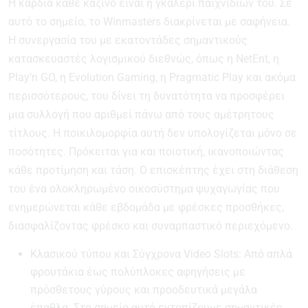
Η καρδιά κάθε καζίνο είναι η γκαλερί παιχνιδιών του. Σε
αυτό το σημείο, το Winmasters διακρίνεται με σαφήνεια.
Η συνεργασία του με εκατοντάδες σημαντικούς
κατασκευαστές λογισμικού διεθνώς, όπως η NetEnt, η
Play’n GO, η Evolution Gaming, η Pragmatic Play και ακόμα
περισσότερους, του δίνει τη δυνατότητα να προσφέρει
μια συλλογή που αριθμεί πάνω από τους αμέτρητους
τίτλους. Η ποικιλομορφία αυτή δεν υπολογίζεται μόνο σε
ποσότητες. Πρόκειται για και ποιοτική, ικανοποιώντας
κάθε προτίμηση και τάση. Ο επισκέπτης έχει στη διάθεση
του ένα ολοκληρωμένο οικοσύστημα ψυχαγωγίας που
ενημερώνεται κάθε εβδομάδα με φρέσκες προσθήκες,
διασφαλίζοντας φρέσκο και συναρπαστικό περιεχόμενο.
Κλασικού τύπου και Σύγχρονα Video Slots: Από απλά
φρουτάκια έως πολύπλοκες αφηγήσεις με
πρόσθετους γύρους και προοδευτικά μεγάλα
έπαθλα. Στο σημείο αυτό εντοπίζουμε σημαντικές