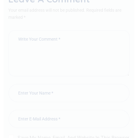
Your email address will not be published. Required fields are
marked *
Save My Name, Email, And Website In This Browser