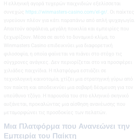
Η ελληνική αγορά τυχερών παιχνιδιών εξελίσσεται
συνεχώς
https://winmasters-casino.com/el-gr/
. Οι παίκτες
γυρεύουν πλέον για κάτι παραπάνω από απλή ψυχαγωγία.
Απαιτούν ασφάλεια, μεγάλη ποικιλία και εμπειρίες που
ξεχωρίζουν. Μέσα σε αυτό το δυναμικό κλίμα, το
Winmasters Casino επιδεικνύει μια διαφορετική
φιλοσοφία, η οποία φαίνεται να πιάνει στο στόχο τις
σύγχρονες ανάγκες. Δεν περιορίζεται στο να προσφέρει
χιλιάδες παιχνίδια. Η πλατφόρμα εστιάζει σε
τεχνολογική καινοτομία, χτίζει μια στρατηγική γύρω από
τον παίκτη και αποδεικνύει μια σοβαρή δέσμευση για τον
υπεύθυνο τζόγο. Η παρουσία του στο ελληνικό σκηνικό
αυξάνεται, προκαλώντας μια αίσθηση ανανέωσης που
μεταμορφώνει τις προσδοκίες των πελατών.
Μια Πλατφόρμα που Ανανεώνει την
Εμπειρία του Παίκτη