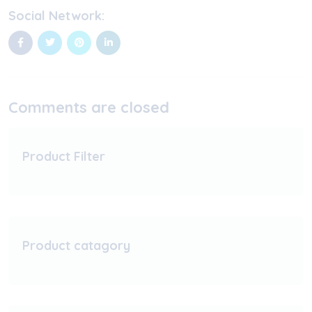
Social Network:
Comments are closed
Product Filter
Product catagory