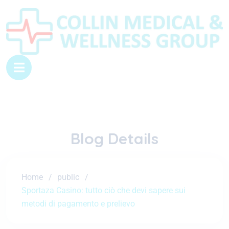
Blog Details
Home
public
Sportaza Casino: tutto ciò che devi sapere sui
metodi di pagamento e prelievo