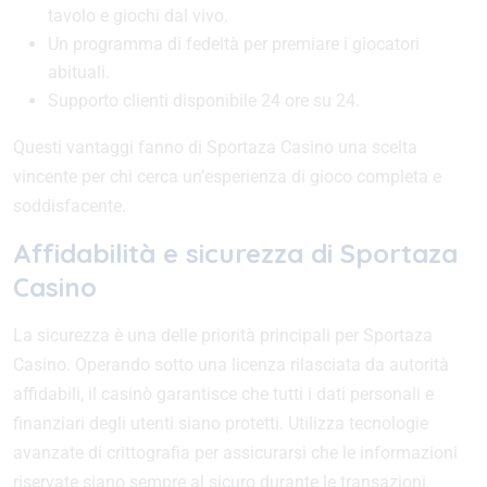
tavolo e giochi dal vivo.
Un programma di fedeltà per premiare i giocatori
abituali.
Supporto clienti disponibile 24 ore su 24.
Questi vantaggi fanno di Sportaza Casino una scelta
vincente per chi cerca un’esperienza di gioco completa e
soddisfacente.
Affidabilità e sicurezza di Sportaza
Casino
La sicurezza è una delle priorità principali per Sportaza
Casino. Operando sotto una licenza rilasciata da autorità
affidabili, il casinò garantisce che tutti i dati personali e
finanziari degli utenti siano protetti. Utilizza tecnologie
avanzate di crittografia per assicurarsi che le informazioni
riservate siano sempre al sicuro durante le transazioni.