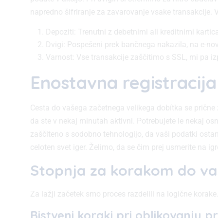
napredno šifriranje za zavarovanje vsake transakcije. 
Depoziti: Trenutni z debetnimi ali kreditnimi karti
Dvigi: Pospešeni prek bančnega nakazila, na e-novi
Varnost: Vse transakcije zaščitimo s SSL, mi pa iz
Enostavna registracija
Cesta do vašega začetnega velikega dobítka se prične z
da ste v nekaj minutah aktivni. Potrebujete le nekaj os
zaščiteno s sodobno tehnologijo, da vaši podatki ostane
celoten svet iger. Želimo, da se čim prej usmerite na i
Stopnja za korakom do v
Za lažji začetek smo proces razdelili na logične korake.
Bistveni koraki pri oblikovanju pr