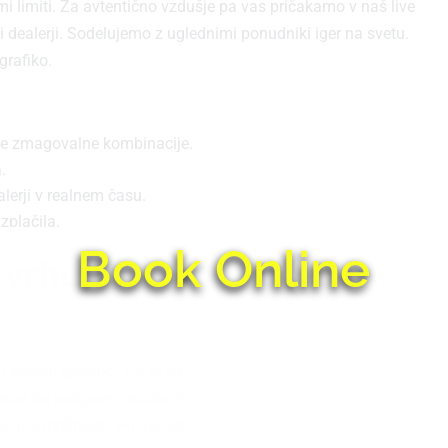
imi limiti. Za avtentično vzdušje pa vas pričakamo v naš live
i dealerji. Sodelujemo z uglednimi ponudniki iger na svetu.
grafiko.
čne zmagovalne kombinacije.
.
alerji v realnem času.
izplačila.
Book Online
a vrhunska mesto za
 spletni igralnici. Da bi vam zagotovili dogodivščino na
 metod do podpore uporabnikom. Naša spletna stran se izraža
lačilne možnosti. Pri Spinsteinu verjamemo, da resnično