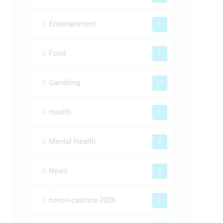
Entertainment
1
Food
1
Gambling
13
Health
1
Mental Health
2
News
4
novos-casinos-2026
2