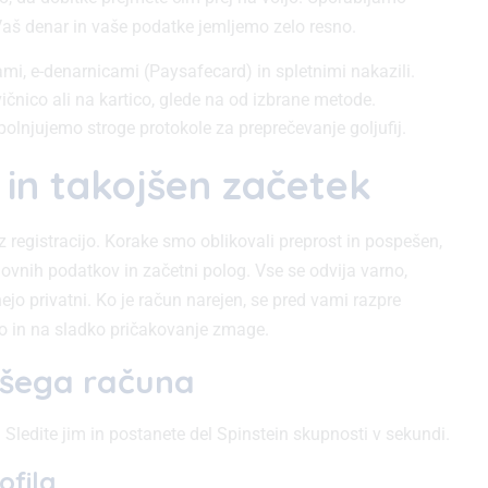
Vaš denar in vaše podatke jemljemo zelo resno.
cami, e-denarnicami (Paysafecard) in spletnimi nakazili.
čnico ali na kartico, glede na od izbrane metode.
polnjujemo stroge protokole za preprečevanje goljufij.
 in takojšen začetek
 registracijo. Korake smo oblikovali preprost in pospešen,
novnih podatkov in začetni polog. Vse se odvija varno,
jo privatni. Ko je račun narejen, se pred vami razpre
gro in na sladko pričakovanje zmage.
ašega računa
 Sledite jim in postanete del Spinstein skupnosti v sekundi.
ofila