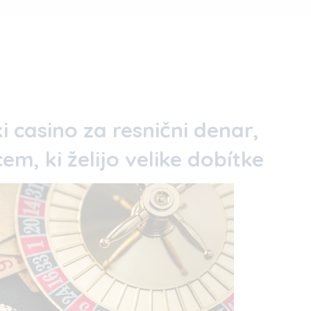
i casino za resnični denar,
m, ki želijo velike dobítke