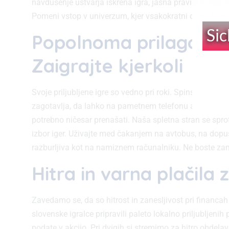
navdušenje ustvarja iskrena igra, jasna pravila in resn
Pomeni vstop v univerzum, kjer vsakokratni obisk lahk
Sic
Popolnoma prilagojena
Zaigrajte kjerkoli
Svoje priljubljene igre so vedno pri roki. Spinstein C
zagotavlja, da lahko na pametnem telefonu ali tabličnem
potrebno ničesar prenašati. Naša spletna stran se sproti
izbor iger. Uživajte med čakanjem na avtobus, na dopu
razburljiva kot na namiznem računalniku. Ne boste zamu
Hitra in varna plačila 
Zavedamo se, da so hitrost in zanesljivost pri financah
slovenske igralce pripravili paleto lokalno priljubljenih 
podate v akcijo. Pri dvigih si stremimo za hitro obdela