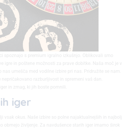
lci spoznajo s premium igralno izkušnjo. Oblikovali smo
ive igre in poštene možnosti za prave dobítke. Naša moč je v
 To nas umešča med vodilne izbire pri nas. Pridružite se nam.
se nepričakovano razburljivost in spremeni vaš dan.
ger in zmag, ki jih boste pomnili.
ih iger
ji vsak okus. Naše izbire so polne najaktualnejših in najbolj
ahko obrnejo življenje. Za navdušence starih iger imamo širok