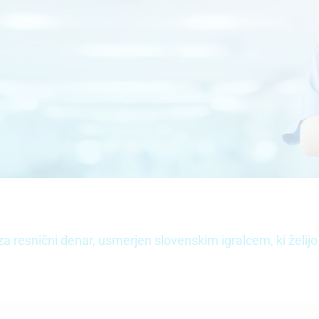
za resnični denar, usmerjen slovenskim igralcem, ki želijo