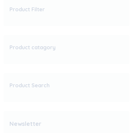
Product Filter
Product catagory
Product Search
Newsletter