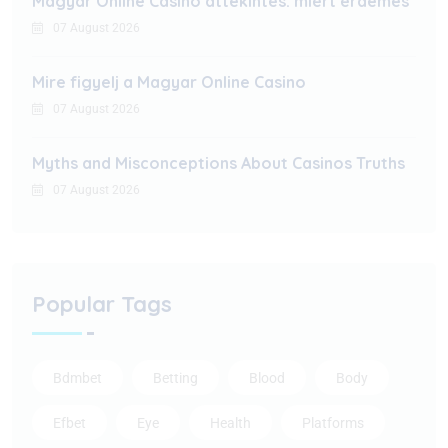
Magyar Online Casino áttekintés: miért érdemes
07 August 2026
Mire figyelj a Magyar Online Casino
07 August 2026
Myths and Misconceptions About Casinos Truths
07 August 2026
Popular Tags
Bdmbet
Betting
Blood
Body
Efbet
Eye
Health
Platforms