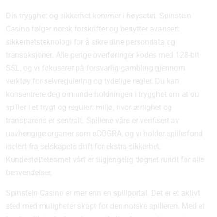
Din trygghet og sikkerhet kommer i høysetet. Spinstein
Casino følger norsk forskrifter og benytter avansert
sikkerhetsteknologi for å sikre dine persondata og
transaksjoner. Alle penge overføringer kodes med 128-bit
SSL, og vi fokuserer på forsvarlig gambling gjennom
verktøy for selvregulering og tydelige regler. Du kan
konsentrere deg om underholdningen i trygghet om at du
spiller i et trygt og regulert miljø, hvor ærlighet og
transparens er sentralt. Spillene våre er verifisert av
uavhengige organer som eCOGRA, og vi holder spillerfond
isolert fra selskapets drift for ekstra sikkerhet.
Kundestøtteteamet vårt er tilgjengelig døgnet rundt for alle
henvendelser.
Spinstein Casino er mer enn en spillportal. Det er et aktivt
sted med muligheter skapt for den norske spilleren. Med et