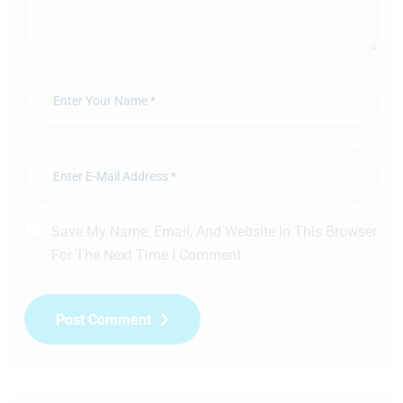
Save My Name, Email, And Website In This Browser
For The Next Time I Comment.
Post Comment