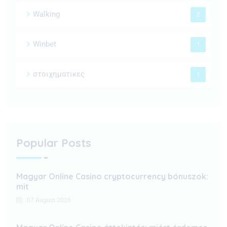
Walking
2
Winbet
1
στοιχηματικες
1
Popular Posts
Magyar Online Casino cryptocurrency bónuszok:
mit
07 August 2026