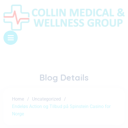
Blog Details
Home
Uncategorized
Endeløs Action og Tilbud på Spinstein Casino for
Norge