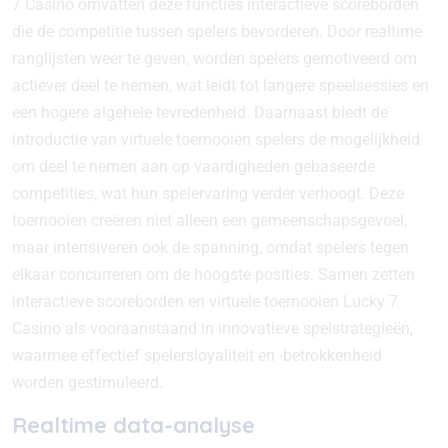
7 Casino omvatten deze functies interactieve scoreborden
die de competitie tussen spelers bevorderen. Door realtime
ranglijsten weer te geven, worden spelers gemotiveerd om
actiever deel te nemen, wat leidt tot langere speelsessies en
een hogere algehele tevredenheid. Daarnaast biedt de
introductie van virtuele toernooien spelers de mogelijkheid
om deel te nemen aan op vaardigheden gebaseerde
competities, wat hun spelervaring verder verhoogt. Deze
toernooien creëren niet alleen een gemeenschapsgevoel,
maar intensiveren ook de spanning, omdat spelers tegen
elkaar concurreren om de hoogste posities. Samen zetten
interactieve scoreborden en virtuele toernooien Lucky 7
Casino als vooraanstaand in innovatieve spelstrategieën,
waarmee effectief spelersloyaliteit en -betrokkenheid
worden gestimuleerd.
Realtime data-analyse