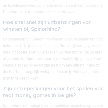
de licentiegegevens altijd aan de onderkant van de website.
Dat zorgt voor transparantie en vertrouwen.
Hoe snel snel zijn uitbetalingen van
winsten bij Spinorhino?
Uitbetalingen bij Spinorhino worden over het algemeen vlot
behandeld. De juiste snelheid is afhankelijk van je gekozen
betalingsoptie. Menig verzoeken worden binnen de 24 uren
afgehandeld. Opnames naar een e-wallet zijn geregeld het
snelst. Het casino levert zijn best om alle uitbetalingen zo
doeltreffend mogelijk verlopen. Zo kan je vlot over je winst
komen te beschikken.
Zijn er beperkingen voor het spelen van
real money games in België?
Spinorhino zelf oplegt geen onredelijke restricties op aan je