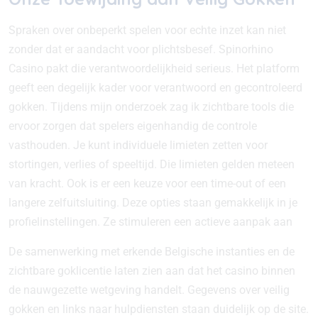
Spraken over onbeperkt spelen voor echte inzet kan niet
zonder dat er aandacht voor plichtsbesef. Spinorhino
Casino pakt die verantwoordelijkheid serieus. Het platform
geeft een degelijk kader voor verantwoord en gecontroleerd
gokken. Tijdens mijn onderzoek zag ik zichtbare tools die
ervoor zorgen dat spelers eigenhandig de controle
vasthouden. Je kunt individuele limieten zetten voor
stortingen, verlies of speeltijd. Die limieten gelden meteen
van kracht. Ook is er een keuze voor een time-out of een
langere zelfuitsluiting. Deze opties staan gemakkelijk in je
profielinstellingen. Ze stimuleren een actieve aanpak aan
De samenwerking met erkende Belgische instanties en de
zichtbare goklicentie laten zien aan dat het casino binnen
de nauwgezette wetgeving handelt. Gegevens over veilig
gokken en links naar hulpdiensten staan duidelijk op de site.