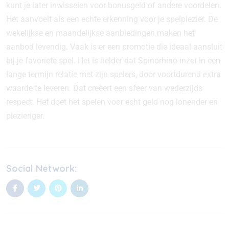
kunt je later inwisselen voor bonusgeld of andere voordelen.
Het aanvoelt als een echte erkenning voor je spelplezier. De
wekelijkse en maandelijkse aanbiedingen maken het
aanbod levendig. Vaak is er een promotie die ideaal aansluit
bij je favoriete spel. Het is helder dat Spinorhino inzet in een
lange termijn relatie met zijn spelers, door voortdurend extra
waarde te leveren. Dat creëert een sfeer van wederzijds
respect. Het doet het spelen voor echt geld nog lonender en
plezieriger.
Social Network: