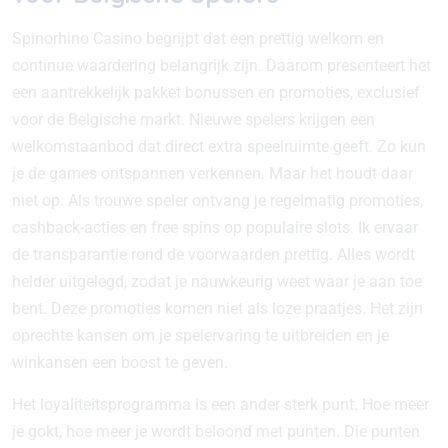
Spinorhino Casino begrijpt dat een prettig welkom en
continue waardering belangrijk zijn. Daarom presenteert het
een aantrekkelijk pakket bonussen en promoties, exclusief
voor de Belgische markt. Nieuwe spelers krijgen een
welkomstaanbod dat direct extra speelruimte geeft. Zo kun
je de games ontspannen verkennen. Maar het houdt daar
niet op. Als trouwe speler ontvang je regelmatig promoties,
cashback-acties en free spins op populaire slots. Ik ervaar
de transparantie rond de voorwaarden prettig. Alles wordt
helder uitgelegd, zodat je nauwkeurig weet waar je aan toe
bent. Deze promoties komen niet als loze praatjes. Het zijn
oprechte kansen om je spelervaring te uitbreiden en je
winkansen een boost te geven.
Het loyaliteitsprogramma is een ander sterk punt. Hoe meer
je gokt, hoe meer je wordt beloond met punten. Die punten