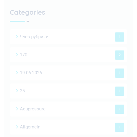
Categories
! Без рубрики
1
170
2
19.06.2026
1
25
1
Acupressure
1
Allgemein
1