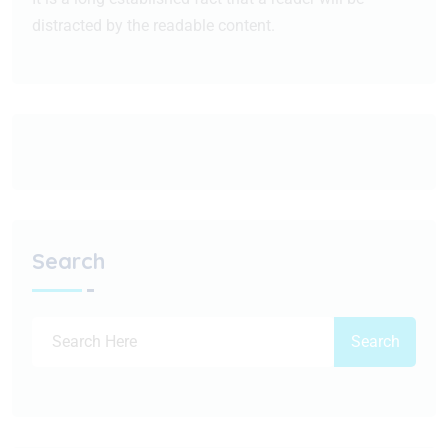
distracted by the readable content.
Search
Search