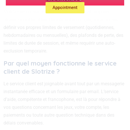
Appointment
Slotrize se consacre pour un jeu contrôlé et propose
plusieurs outils utiles. Depuis votre compte, vous pouvez
définir vos propres limites de versement (quotidiennes,
hebdomadaires ou mensuelles), des plafonds de perte, des
limites de durée de session, et même requérir une auto-
exclusion temporaire.
Par quel moyen fonctionne le service
client de Slotrize ?
Le service client est joignable avant tout par un messagerie
instantanée efficace et un formulaire par email. L’service
d’aide, compétente et francophone, est là pour répondre à
vos questions concernant les jeux, votre compte, les
paiements ou toute autre question technique dans des
délais convenables.