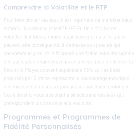
Comprendre la Volatilité et le RTP
Pour bien choisir ses jeux, il est important de maîtriser deux
notions : la variance et le RTP (RTP). Un slot à haute
volatilité distribuera moins régulièrement, mais les gains
peuvent être conséquents. Il s’adresse aux joueurs qui
convoitent le gros lot. À l’opposé, une faible volatilité signifie
des gains plus fréquents, mais en général plus modestes. Le
Return to Player, souvent supérieur à 96% sur les titres
proposés par Slotrize, représente le pourcentage théorique
des mises redistribué aux joueurs sur une durée prolongée.
Ces éléments vous assistent à sélectionner des jeux qui
correspondent à votre style et à vos buts.
Programmes et Programmes de
Fidélité Personnalisés