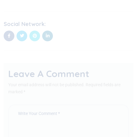
Social Network:
Leave A Comment
Your email address will not be published. Required fields are
marked *