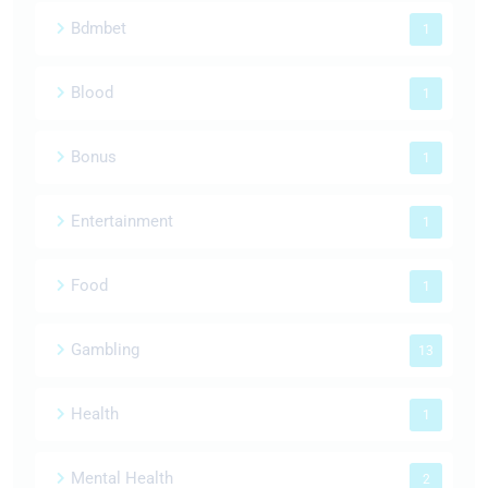
Bdmbet
1
Blood
1
Bonus
1
Entertainment
1
Food
1
Gambling
13
Health
1
Mental Health
2