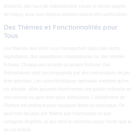
distincts, des taux de redistribution variés et divers degrés
de risque, pour que chaque session puisse être particulière.
Des Thèmes et Fonctionnalités pour
Tous
Les thèmes des slots vous transportent dans des récits
légendaires, des expéditions interstellaires ou des réalités
fictives. Chaque jeu raconte sa propre histoire. Ces
thématiques sont accompagnés par des mécaniques de jeu
bien pensées. Les caractéristiques spéciales méritent qu’on
s’y attarde ; elles peuvent transformer une partie ordinaire en
une chasse au gain bien plus stimulante. L’plateforme de
Slotrize est pratique pour naviguer dans ce catalogue. On
peut trier les jeux par thème, par fournisseur ou par
catégorie d’option, ce qui rend la sélection aussi facile que le
jeu lui-même.