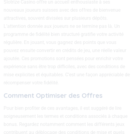
Slotrize Casino offre un accueil enthousiaste à ses
nouveaux joueurs suisses avec des offres de bienvenue
attractives, souvent divisées sur plusieurs dépôts.
L’attention donnée aux joueurs ne se termine pas là. Un
programme de fidélité bien structuré gratifie votre activité
régulière. En jouant, vous gagnez des points que vous
pouvez ensuite convertir en crédits de jeu, une réelle valeur
ajoutée. Ces promotions sont pensées pour enrichir votre
expérience sans être trop difficiles, avec des conditions de
mise explicites et équitables. C’est une façon appréciable de
récompenser votre fidélité.
Comment Optimiser des Offres
Pour bien profiter de ces avantages, il est suggéré de lire
soigneusement les termes et conditions associés à chaque
bonus. Regardez notamment comment les différents jeux
contribuent au déblocage des conditions de mise et quels