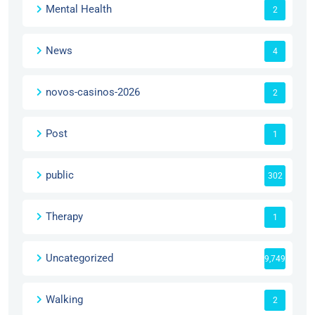
Mental Health
2
News
4
novos-casinos-2026
2
Post
1
public
302
Therapy
1
Uncategorized
9,749
Walking
2