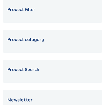
Product Filter
Product catagory
Product Search
Newsletter