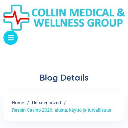
Blog Details
Home
Uncategorized
Respin Casino 2026: alusta, käyttö ja turvallisuus