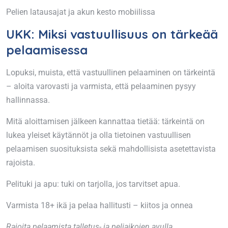
Pelien latausajat ja akun kesto mobiilissa
UKK: Miksi vastuullisuus on tärkeää
pelaamisessa
Lopuksi, muista, että vastuullinen pelaaminen on tärkeintä
– aloita varovasti ja varmista, että pelaaminen pysyy
hallinnassa.
Mitä aloittamisen jälkeen kannattaa tietää: tärkeintä on
lukea yleiset käytännöt ja olla tietoinen vastuullisen
pelaamisen suosituksista sekä mahdollisista asetettavista
rajoista.
Pelituki ja apu: tuki on tarjolla, jos tarvitset apua.
Varmista 18+ ikä ja pelaa hallitusti – kiitos ja onnea
Rajoita pelaamista talletus- ja peliaikojen avulla.