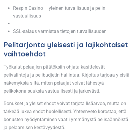
Respin Casino – yleinen turvallisuus ja pelin
vastuullisuus
SSL-salaus varmistaa tietojen turvallisuuden
Pelitarjonta yleisesti ja lajikohtaiset
vaihtoehdot
Työkalut pelaajien päätöksiin ohjata käsittelevät
pelivalintoja ja pelibudjetin hallintaa. Kirjoitus tarjoaa yleisiä
näkemyksiä siitä, miten pelaajat voivat lähestyä
pelikokonaisuuksia vastuullisesti ja järkevästi.
Bonukset ja yleiset ehdot voivat tarjota lisäarvoa, mutta on
tärkeää lukea ehdot huolellisesti. Yhteenveto korostaa, että
bonusten hyödyntäminen vaatii ymmärrystä pelisäännöistä
ja pelaamisen kestävyydestä.