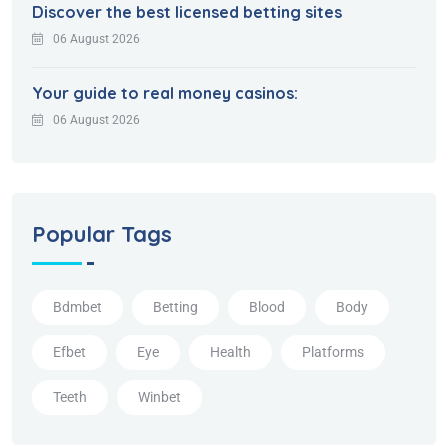
Discover the best licensed betting sites
06 August 2026
Your guide to real money casinos:
06 August 2026
Popular Tags
Bdmbet
Betting
Blood
Body
Efbet
Eye
Health
Platforms
Teeth
Winbet