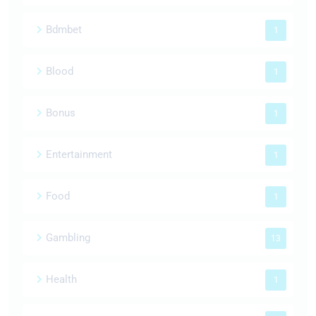
Bdmbet
1
Blood
1
Bonus
1
Entertainment
1
Food
1
Gambling
13
Health
1