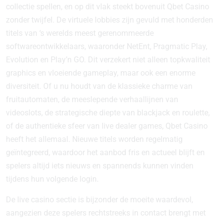
collectie spellen, en op dit vlak steekt bovenuit Qbet Casino
zonder twijfel. De virtuele lobbies zijn gevuld met honderden
titels van ‘s werelds meest gerenommeerde
softwareontwikkelaars, waaronder NetEnt, Pragmatic Play,
Evolution en Play’n GO. Dit verzekert niet alleen topkwaliteit
graphics en vloeiende gameplay, maar ook een enorme
diversiteit. Of u nu houdt van de klassieke charme van
fruitautomaten, de meeslepende verhaallijnen van
videoslots, de strategische diepte van blackjack en roulette,
of de authentieke sfeer van live dealer games, Qbet Casino
heeft het allemaal. Nieuwe titels worden regelmatig
geïntegreerd, waardoor het aanbod fris en actueel blijft en
spelers altijd iets nieuws en spannends kunnen vinden
tijdens hun volgende login.
De live casino sectie is bijzonder de moeite waardevol,
aangezien deze spelers rechtstreeks in contact brengt met