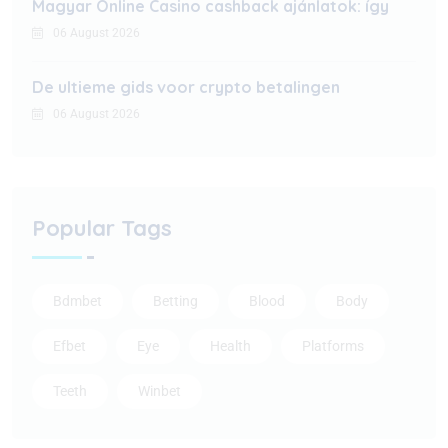
Magyar Online Casino cashback ajánlatok: így
06 August 2026
De ultieme gids voor crypto betalingen
06 August 2026
Popular Tags
Bdmbet
Betting
Blood
Body
Efbet
Eye
Health
Platforms
Teeth
Winbet