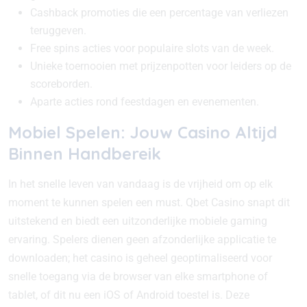
Cashback promoties die een percentage van verliezen
teruggeven.
Free spins acties voor populaire slots van de week.
Unieke toernooien met prijzenpotten voor leiders op de
scoreborden.
Aparte acties rond feestdagen en evenementen.
Mobiel Spelen: Jouw Casino Altijd
Binnen Handbereik
In het snelle leven van vandaag is de vrijheid om op elk
moment te kunnen spelen een must. Qbet Casino snapt dit
uitstekend en biedt een uitzonderlijke mobiele gaming
ervaring. Spelers dienen geen afzonderlijke applicatie te
downloaden; het casino is geheel geoptimaliseerd voor
snelle toegang via de browser van elke smartphone of
tablet, of dit nu een iOS of Android toestel is. Deze