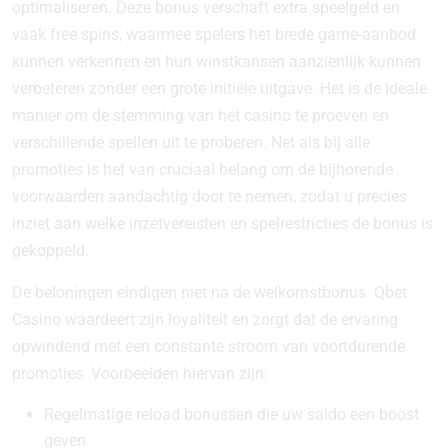
optimaliseren. Deze bonus verschaft extra speelgeld en
vaak free spins, waarmee spelers het brede game-aanbod
kunnen verkennen en hun winstkansen aanzienlijk kunnen
verbeteren zonder een grote initiële uitgave. Het is de ideale
manier om de stemming van het casino te proeven en
verschillende spellen uit te proberen. Net als bij alle
promoties is het van cruciaal belang om de bijhorende
voorwaarden aandachtig door te nemen, zodat u precies
inziet aan welke inzetvereisten en spelrestricties de bonus is
gekoppeld.
De beloningen eindigen niet na de welkomstbonus. Qbet
Casino waardeert zijn loyaliteit en zorgt dat de ervaring
opwindend met een constante stroom van voortdurende
promoties. Voorbeelden hiervan zijn:
Regelmatige reload bonussen die uw saldo een boost
geven.