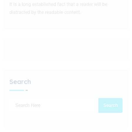
It is a long established fact that a reader will be
distracted by the readable content.
Search
Search