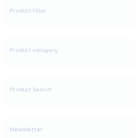
Product Filter
Product catagory
Product Search
Newsletter