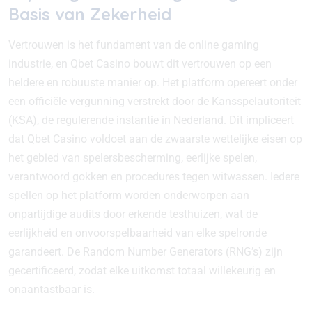
Basis van Zekerheid
Vertrouwen is het fundament van de online gaming
industrie, en Qbet Casino bouwt dit vertrouwen op een
heldere en robuuste manier op. Het platform opereert onder
een officiële vergunning verstrekt door de Kansspelautoriteit
(KSA), de regulerende instantie in Nederland. Dit impliceert
dat Qbet Casino voldoet aan de zwaarste wettelijke eisen op
het gebied van spelersbescherming, eerlijke spelen,
verantwoord gokken en procedures tegen witwassen. Iedere
spellen op het platform worden onderworpen aan
onpartijdige audits door erkende testhuizen, wat de
eerlijkheid en onvoorspelbaarheid van elke spelronde
garandeert. De Random Number Generators (RNG’s) zijn
gecertificeerd, zodat elke uitkomst totaal willekeurig en
onaantastbaar is.