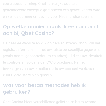
spelersbescherming. Onafhankelijke audits en
geavanceerde encryptie garanderen een geheel vertrouwde
en veilige gaming omgeving voor Nederlandse spelers.
Op welke manier maak ik een account
aan bij Qbet Casino?
Ga naar de website en klik op de ‘Registreren’ knop. Vul het
registratieformulier in met uw juiste persoonlijke gegevens
(zoals naam, geboortedatum en adres). U dient uw identiteit
te controleren volgens de KYC-procedures. Na het
bevestigen van uw e-mailadres is uw account werkzaam en
kunt u geld storten en gokken.
Wat voor betaalmethodes heb ik
gebruiken?
Qbet Casino biedt verschillende geliefde en betrouwbare