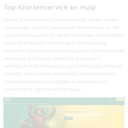
Top Klantenservice en Hulp
Een top klantenservice is het visitekaartje van een serieus
online casino, en Qbet Casino steekt hier merkbaar in. Het
supportteam is paraat om spelers bij te staan met mogelijke
vragen of problemen, of het nu gaat om technische
problemen, uitleg over bonusvoorwaarden, ondersteuning bij
transacties of uitleg van spelregels. De service is
verkrijgbaar in het Nederlands, wat communicatie helder en
makkelijk maakt zonder taalhobbels. Spelers kunnen op
diverse manieren contact leggen, al naargelang hun
voorkeur en de urgentie van hun vraag.