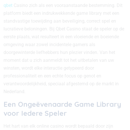
qbet
Casino zich als een vooraanstaande bestemming. Dit
platform biedt een indrukwekkende game library met een
standvastige toewijding aan beveiliging, correct spel en
lucratieve beloningen. Bij Qbet Casino staat de speler op de
eerste plaats, wat resulteert in een vloeiende en boeiende
omgeving waar zowel incidentele gamers als
doorgewinterde liefhebbers hun plezier vinden. Van het
moment dat u zich aanmeldt tot het uitbetalen van uw
winsten, wordt elke interactie getypeerd door
professionaliteit en een echte focus op genot en
verantwoordelijkheid, speciaal afgestemd op de markt in
Nederland.
Een Ongeëvenaarde Game Library
voor Iedere Speler
Het hart van elk online casino wordt bepaald door zijn