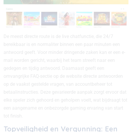
De meest directe route is de live chatfunctie, die 24/7
bereikbaar is en normaliter binnen een paar minuten een
antwoord geeft. Voor minder dringende zaken kan er een e-
mail worden gericht, waarbij het team streeft naar een
gedegen en tijdig antwoord. Daarnaast geeft een
omvangrijke FAQ-sectie op de website directe antwoorden
op de vaakst gestelde vragen, van accountbeheer tot
betaalinstructies. Deze gevarieerde aanpak zorgt ervoor dat
elke speler zich gehoord en geholpen voelt, wat bijdraagt tot
een aangename en onbezorgde gaming ervaring van start
tot finish.
Topveiligheid en Vergunning: Een