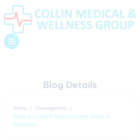
Blog Details
Home
Uncategorized
Veilig en Lucratief Gamen bij Qbet Casino in
Nederland