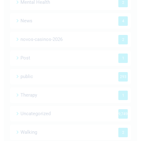
Mental Health
2
News
4
novos-casinos-2026
2
Post
1
public
293
Therapy
1
Uncategorized
9,749
Walking
2