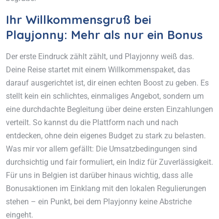
Ihr Willkommensgruß bei
Playjonny: Mehr als nur ein Bonus
Der erste Eindruck zählt zählt, und Playjonny weiß das.
Deine Reise startet mit einem Willkommenspaket, das
darauf ausgerichtet ist, dir einen echten Boost zu geben. Es
stellt kein ein schlichtes, einmaliges Angebot, sondern um
eine durchdachte Begleitung über deine ersten Einzahlungen
verteilt. So kannst du die Plattform nach und nach
entdecken, ohne dein eigenes Budget zu stark zu belasten.
Was mir vor allem gefällt: Die Umsatzbedingungen sind
durchsichtig und fair formuliert, ein Indiz für Zuverlässigkeit.
Für uns in Belgien ist darüber hinaus wichtig, dass alle
Bonusaktionen im Einklang mit den lokalen Regulierungen
stehen – ein Punkt, bei dem Playjonny keine Abstriche
eingeht.