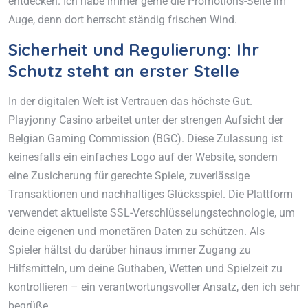
entdecken. Ich habe immer gerne die Promotions-Seite im
Auge, denn dort herrscht ständig frischen Wind.
Sicherheit und Regulierung: Ihr
Schutz steht an erster Stelle
In der digitalen Welt ist Vertrauen das höchste Gut.
Playjonny Casino arbeitet unter der strengen Aufsicht der
Belgian Gaming Commission (BGC). Diese Zulassung ist
keinesfalls ein einfaches Logo auf der Website, sondern
eine Zusicherung für gerechte Spiele, zuverlässige
Transaktionen und nachhaltiges Glücksspiel. Die Plattform
verwendet aktuellste SSL-Verschlüsselungstechnologie, um
deine eigenen und monetären Daten zu schützen. Als
Spieler hältst du darüber hinaus immer Zugang zu
Hilfsmitteln, um deine Guthaben, Wetten und Spielzeit zu
kontrollieren – ein verantwortungsvoller Ansatz, den ich sehr
begrüße.