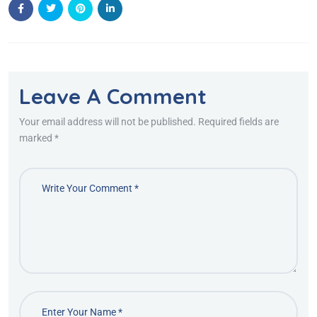
Leave A Comment
Your email address will not be published. Required fields are
marked *