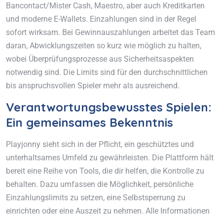
Bancontact/Mister Cash, Maestro, aber auch Kreditkarten
und moderne E-Wallets. Einzahlungen sind in der Regel
sofort wirksam. Bei Gewinnauszahlungen arbeitet das Team
daran, Abwicklungszeiten so kurz wie möglich zu halten,
wobei Überprüfungsprozesse aus Sicherheitsaspekten
notwendig sind. Die Limits sind für den durchschnittlichen
bis anspruchsvollen Spieler mehr als ausreichend.
Verantwortungsbewusstes Spielen:
Ein gemeinsames Bekenntnis
Playjonny sieht sich in der Pflicht, ein geschütztes und
unterhaltsames Umfeld zu gewährleisten. Die Plattform hält
bereit eine Reihe von Tools, die dir helfen, die Kontrolle zu
behalten. Dazu umfassen die Möglichkeit, persönliche
Einzahlungslimits zu setzen, eine Selbstsperrung zu
einrichten oder eine Auszeit zu nehmen. Alle Informationen