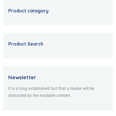
Product catagory
Product Search
Newsletter
It is a long established fact that a reader will be
distracted by the readable content.