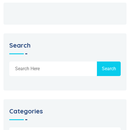
Search
Search
Categories