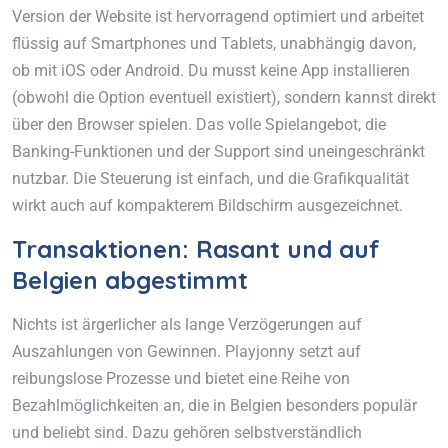
Version der Website ist hervorragend optimiert und arbeitet
flüssig auf Smartphones und Tablets, unabhängig davon,
ob mit iOS oder Android. Du musst keine App installieren
(obwohl die Option eventuell existiert), sondern kannst direkt
über den Browser spielen. Das volle Spielangebot, die
Banking-Funktionen und der Support sind uneingeschränkt
nutzbar. Die Steuerung ist einfach, und die Grafikqualität
wirkt auch auf kompakterem Bildschirm ausgezeichnet.
Transaktionen: Rasant und auf
Belgien abgestimmt
Nichts ist ärgerlicher als lange Verzögerungen auf
Auszahlungen von Gewinnen. Playjonny setzt auf
reibungslose Prozesse und bietet eine Reihe von
Bezahlmöglichkeiten an, die in Belgien besonders populär
und beliebt sind. Dazu gehören selbstverständlich