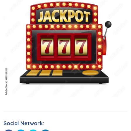
Social Network: