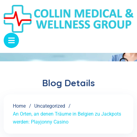
Blog Details
Home
Uncategorized
An Orten, an denen Träume in Belgien zu Jackpots
werden: Playjonny Casino