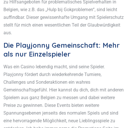
zu Hilfsangeboten für problematisches Spielverhalten in
Belgien, wie z.B. das „Hulp bij Gokproblemen“, sind leicht
auffindbar. Dieser gewissenhafte Umgang mit Spielerschutz
stellt für mich einen wesentlichen Teil der Glaubwürdigkeit
aus.
Die Playjonny Gemeinschaft: Mehr
als nur Einzelspieler
Was ein Casino lebendig macht, sind seine Spieler.
Playjonny fördert durch wiederkehrende Turniere,
Challenges und Sonderaktionen ein wahres
Gemeinschaftsgefühl. Hier kannst du dich, dich mit anderen
Spielern aus ganz Belgien zu messen und dabei weitere
Preise zu gewinnen. Diese Events bieten weitere
Spannungsebenen jenseits des normalen Spiels und sind
eine hervorragende Möglichkeit, neue Lieblingsspiele zu