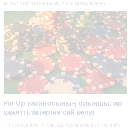
аспектілері мен жаңалықтарын талқылаймыз.
Pin Up казиносының ойыншылар
қажеттіліктеріне сай келуі
Pin Up казиносы өз ойыншыларына бірегей тәжірибе