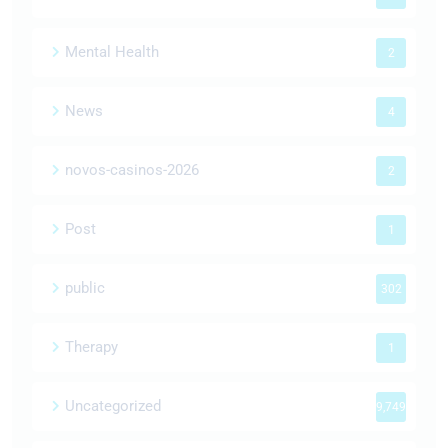
Mental Health
2
News
4
novos-casinos-2026
2
Post
1
public
302
Therapy
1
Uncategorized
9,749