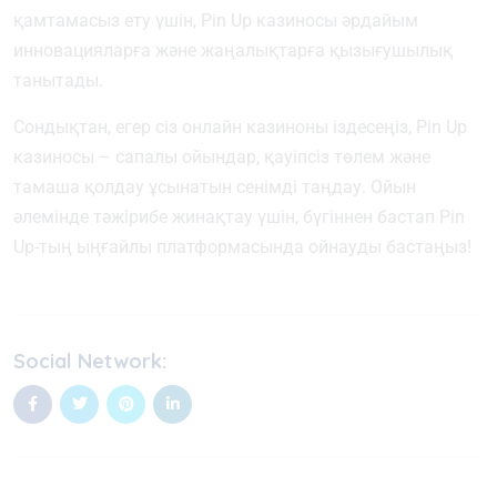
қамтамасыз ету үшін, Pin Up казиносы әрдайым
инновацияларға және жаңалықтарға қызығушылық
танытады.
Сондықтан, егер сіз онлайн казиноны іздесеңіз, Pin Up
казиносы – сапалы ойындар, қауіпсіз төлем және
тамаша қолдау ұсынатын сенімді таңдау. Ойын
әлемінде тәжірибе жинақтау үшін, бүгіннен бастап Pin
Up-тың ыңғайлы платформасында ойнауды бастаңыз!
Social Network: