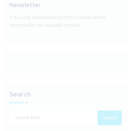
Newsletter
It is a long established fact that a reader will be
distracted by the readable content.
Search
Search