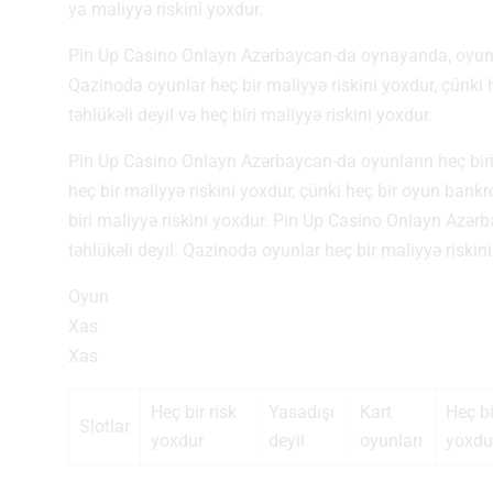
ya maliyyə riskini yoxdur.
Pin Up Casino Onlayn Azərbaycan-da oynayanda, oyunların
Qazinoda oyunlar heç bir maliyyə riskini yoxdur, çünki h
təhlükəli deyil və heç biri maliyyə riskini yoxdur.
Pin Up Casino Onlayn Azərbaycan-da oyunların heç biri y
heç bir maliyyə riskini yoxdur, çünki heç bir oyun bankrot
biri maliyyə riskini yoxdur. Pin Up Casino Onlayn Azərba
təhlükəli deyil. Qazinoda oyunlar heç bir maliyyə riskini
Oyun
Xas
Xas
Heç bir risk
Yasadışı
Kart
Heç bi
Slotlar
yoxdur
deyil
oyunları
yoxdu