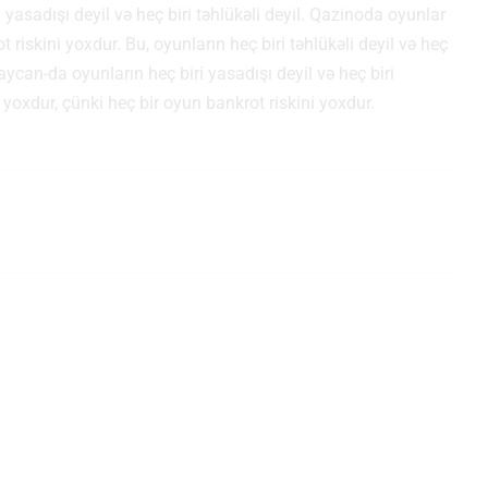
asadışı deyil və heç biri təhlükəli deyil. Qazinoda oyunlar
 riskini yoxdur. Bu, oyunların heç biri təhlükəli deyil və heç
ycan-da oyunların heç biri yasadışı deyil və heç biri
 yoxdur, çünki heç bir oyun bankrot riskini yoxdur.