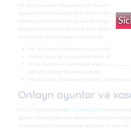
Pin Up Casino-nun sahələrindən biri olan pinup, pin up 
şansları təmin etmək üçün tələb edilən məlumatları daxi
Sic
sahələr, qazancı qazanma şansını artırmaq üçün istifa
təsdiqləndirilməsini təmin etmək üçün tələb edilir. Pin
təmin etmək üçün əlaqədar mühit yaradır.
Pin Up Casino, Azərbaycanlı qazancı üçün məhsuld
Qazancı üçün ən yaxşı şansları təmin etmək üçün 
Pin Up Casino-nun sahələrində əsas oyunlar arasınd
bəzi kimi qazanç təminatları yer alır.
Pin Up Casino, Azərbaycanlı qazancı üçün ən yaxşı
Onlayn oyunlar və xas
Pin Up Casino Onlayn
pin up casino giriş
Azərbaycan-da 
qazino, oyunların geniş bir seçimini təqdim edir və bu o
Azərbaycan-da oynayana qədər, qazinoda oyunlar heç bir