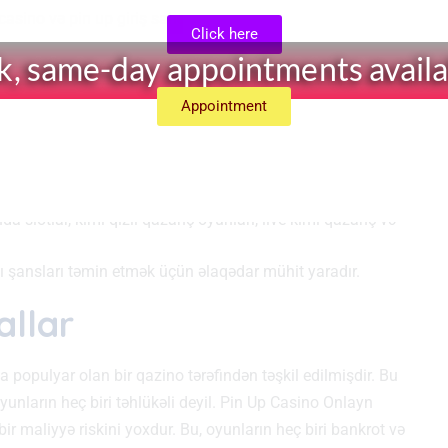
casino və pin up giriş sahələri, qazancı üçün daha yaxşı
Click here
l etmək və hesabınızı təsdiqləmək üçün istifadə edilir. Bu
k, same-day appointments avail
dəçilərinə məlumatları təqdim etmək və hesablarının
 Up Casino, Azərbaycanlı qazancı üçün ən yaxşı şansları
Appointment
ar bir onlayn qazanç platformasıdır.
əlaqədar mühit yaradır.
a slotlar, kimi qızıl qazanç oyunları, live kimi qazanç və
 şansları təmin etmək üçün əlaqədar mühit yaradır.
allar
populyar olan bir qazino tərəfindən təşkil edilmişdir. Bu
yunların heç biri təhlükəli deyil. Pin Up Casino Onlayn
 maliyyə riskini yoxdur. Bu, oyunların heç biri bankrot və