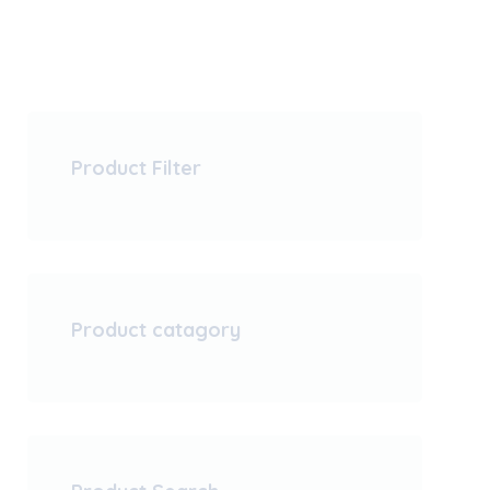
Product Filter
Product catagory