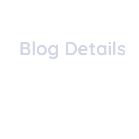
Blog Details