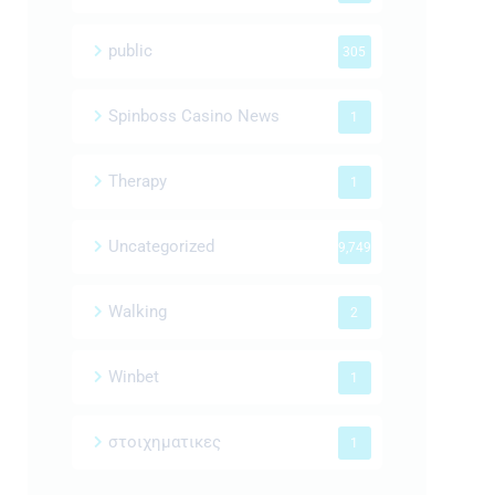
public
305
Spinboss Casino News
1
Therapy
1
Uncategorized
9,749
Walking
2
Winbet
1
στοιχηματικες
1