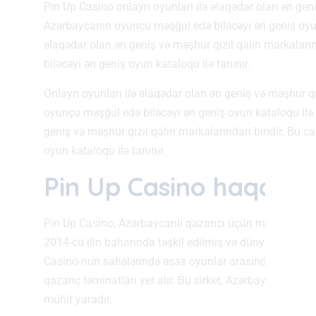
Pin Up Casino onlayn oyunları ilə əlaqədar olan ən geni
Azərbaycanın oyunçu məşğul edə biləcəyi ən geniş oyun 
əlaqədar olan ən geniş və məşhur qızıl qalın markalar
biləcəyi ən geniş oyun kataloqu ilə tanınır.
Onlayn oyunları ilə əlaqədar olan ən geniş və məşhur qı
oyunçu məşğul edə biləcəyi ən geniş oyun kataloqu ilə t
geniş və məşhur qızıl qalın markalarından biridir. Bu 
oyun kataloqu ilə tanınır.
Pin Up Casino haqqın
Pin Up Casino, Azərbaycanlı qazancı üçün məhsuldar ol
2014-cü ilin baharında təşkil edilmiş və dünya çapında 
Casino-nun sahələrində əsas oyunlar arasında slotlar, k
qazanç təminatları yer alır. Bu sirket, Azərbaycanlı q
mühit yaradır.