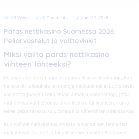
53 Views
0 Comments
June 17, 2026
Paras nettikasino Suomessa 2026:
Peliarvostelut ja voittovinkit
Miksi valita paras nettikasino
viihteen lähteeksi?
Pelaajat arvostavat nopeita ja turvallisia maksutapoja, kun
he tekevät talletuksia tai nostoja nettikasinoilla. Luotettavat
kasinot tarjoavat useita erilaisia maksuvaihtoehtoja, jotka
mahdollistavat helpon ja turvallisen rahaliikenteen. Tämä
tekee pelaamisesta sujuvampaa ja vähemmän stressaavaa.
Kun valitset nettikasinoa, muista tarkistaa sen tarjoamat
maksutavat. Nopeat ja turvalliset nostovaihtoehdot ovat