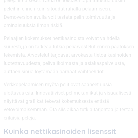
pelejä ilmaiseksi. Tämä on loistava tapa tutustua uusiin
peleihin ennen kuin sitoudut rahalla pelaamiseen.
Demoversion avulla voit testata pelin toimivuutta ja
ominaisuuksia ilman riskiä.
Pelaajien kokemukset nettikasinoista voivat vaihdella
suuresti, ja on tärkeää tutkia peliarvostelut ennen päätöksen
tekemistä. Arvostelut tarjoavat arvokasta tietoa kasinoiden
luotettavuudesta, pelivalikoimasta ja asiakaspalvelusta,
auttaen sinua löytämään parhaat vaihtoehdot.
Verkkopelaamisen myötä pelit ovat saaneet uusia
ulottuvuuksia. Innovatiiviset pelimekaniikat ja visuaalisesti
näyttävät grafiikat tekevät kokemuksesta entistä
vetovoimaisemman. Ota siis aikaa tutkia tarjontaa ja testaa
erilaisia pelejä.
Kuinka nettikasinoiden lisenssit