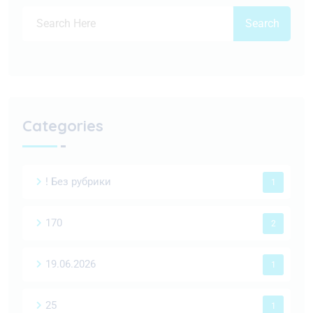
Search
Categories
! Без рубрики
1
170
2
19.06.2026
1
25
1