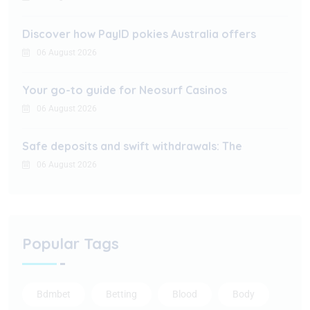
Discover how PayID pokies Australia offers
06 August 2026
Your go-to guide for Neosurf Casinos
06 August 2026
Safe deposits and swift withdrawals: The
06 August 2026
Popular Tags
Bdmbet
Betting
Blood
Body