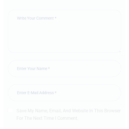
Save My Name, Email, And Website In This Browser
For The Next Time I Comment.