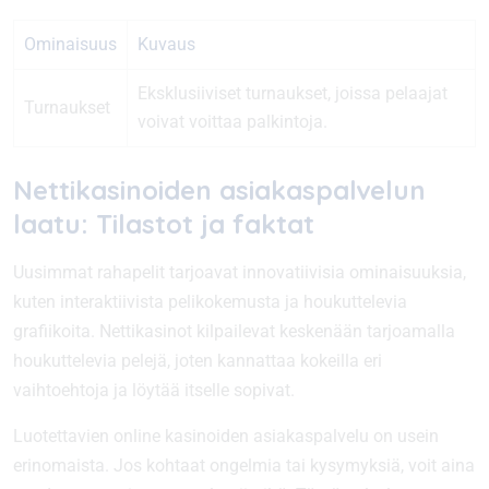
Ominaisuus
Kuvaus
Eksklusiiviset turnaukset, joissa pelaajat
Turnaukset
voivat voittaa palkintoja.
Nettikasinoiden asiakaspalvelun
laatu: Tilastot ja faktat
Uusimmat rahapelit tarjoavat innovatiivisia ominaisuuksia,
kuten interaktiivista pelikokemusta ja houkuttelevia
grafiikoita. Nettikasinot kilpailevat keskenään tarjoamalla
houkuttelevia pelejä, joten kannattaa kokeilla eri
vaihtoehtoja ja löytää itselle sopivat.
Luotettavien online kasinoiden asiakaspalvelu on usein
erinomaista. Jos kohtaat ongelmia tai kysymyksiä, voit aina