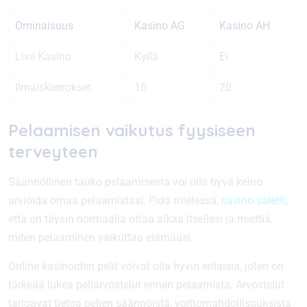
Ominaisuus
Kasino AG
Kasino AH
Live Kasino
Kyllä
Ei
Ilmaiskierrokset
15
20
Pelaamisen vaikutus fyysiseen
terveyteen
Säännöllinen tauko pelaamisesta voi olla hyvä keino
arvioida omaa pelaamistasi. Pidä mielessä,
casino saletti
,
että on täysin normaalia ottaa aikaa itsellesi ja miettiä,
miten pelaaminen vaikuttaa elämääsi.
Online kasinoiden pelit voivat olla hyvin erilaisia, joten on
tärkeää lukea peliarvostelut ennen pelaamista. Arvostelut
tarjoavat tietoa pelien säännöistä, voittomahdollisuuksista