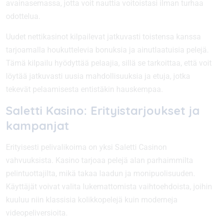
avainasemassa, jotta voit nauttia voitoistasi ilman turhaa
odottelua.
Uudet nettikasinot kilpailevat jatkuvasti toistensa kanssa
tarjoamalla houkuttelevia bonuksia ja ainutlaatuisia pelejä.
Tämä kilpailu hyödyttää pelaajia, sillä se tarkoittaa, että voit
löytää jatkuvasti uusia mahdollisuuksia ja etuja, jotka
tekevät pelaamisesta entistäkin hauskempaa.
Saletti Kasino: Erityistarjoukset ja
kampanjat
Erityisesti pelivalikoima on yksi Saletti Casinon
vahvuuksista. Kasino tarjoaa pelejä alan parhaimmilta
pelintuottajilta, mikä takaa laadun ja monipuolisuuden.
Käyttäjät voivat valita lukemattomista vaihtoehdoista, joihin
kuuluu niin klassisia kolikkopelejä kuin moderneja
videopeliversioita.