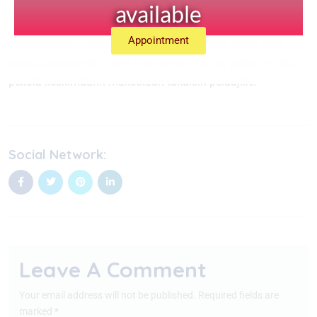
available
tarjoavat jatkuvasti uusia ja innovatiivisia pelejä.
Appointment
Vertaillessasi nettikasinoita, pidä mielessäsi myös pelin
palautusprosentti. Tämä luku kertoo, kuinka paljon voittoja
pelistä keskimäärin maksetaan takaisin pelaajille.
Social Network:
Leave A Comment
Your email address will not be published. Required fields are
marked *