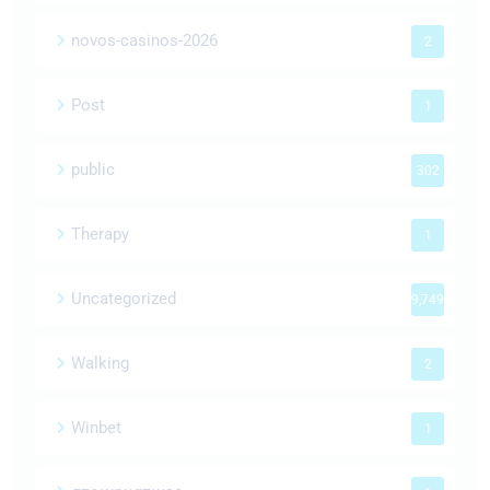
novos-casinos-2026
2
Post
1
public
302
Therapy
1
Uncategorized
9,749
Walking
2
Winbet
1