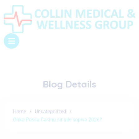
Blog Details
Home
Uncategorized
Onko Possu Casino sinulle sopiva 2026?