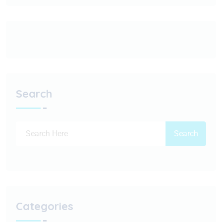
Search
Search
Categories