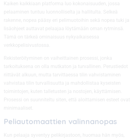
Kaiken kaikkiaan platforma luo kokonaisuuden, jossa
pelaaminen tuntuu luonnolliselta ja hallitulta. Selkeä
rakenne, nopea pääsy eri pelimuotoihin sekä nopea tuki ja
lisäohjeet auttavat pelaajaa löytämään oman rytminsä.
Tämä on tärkeä ominaisuus nykyaikaisessa
verkkopelisivustossa.
Rekisteröityminen on vaiheittainen prosessi, jonka
tarkoituksena on olla mutkaton ja turvallinen. Perustiedot
riittävät alkuun, mutta tarvittaessa tilin vahvistaminen
vahvistaa tilin turvallisuutta ja mahdollistaa kyseisten
toimintojen, kuten talletusten ja nostojen, käyttämisen.
Prosessi on suunniteltu siten, että aloittamisen esteet ovat
minimaaliset.
Peliautomaattien valinnanopas
Kun pelaaja syventyy pelikirjastoon, huomaa hän myös,