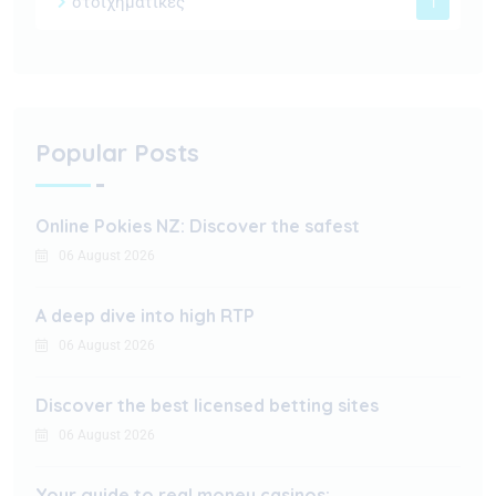
στοιχηματικες
1
Popular Posts
Online Pokies NZ: Discover the safest
06 August 2026
A deep dive into high RTP
06 August 2026
Discover the best licensed betting sites
06 August 2026
Your guide to real money casinos: