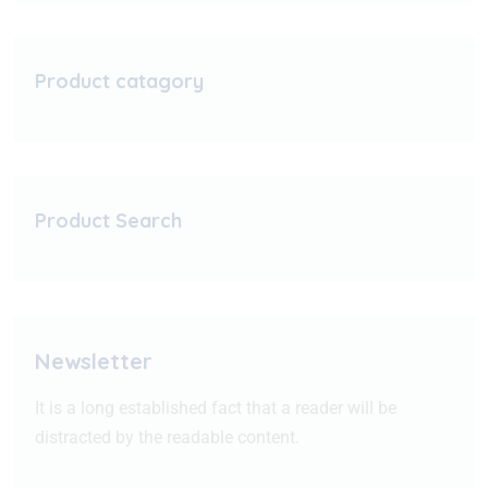
Product catagory
Product Search
Newsletter
It is a long established fact that a reader will be
distracted by the readable content.