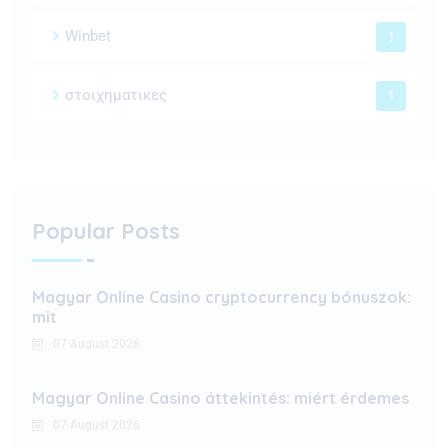
Winbet
1
στοιχηματικες
1
Popular Posts
Magyar Online Casino cryptocurrency bónuszok:
mit
07 August 2026
Magyar Online Casino áttekintés: miért érdemes
07 August 2026