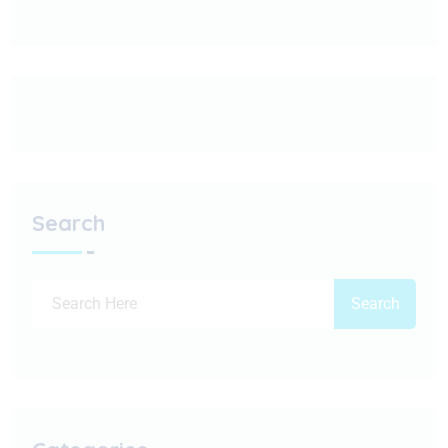
Search
Search