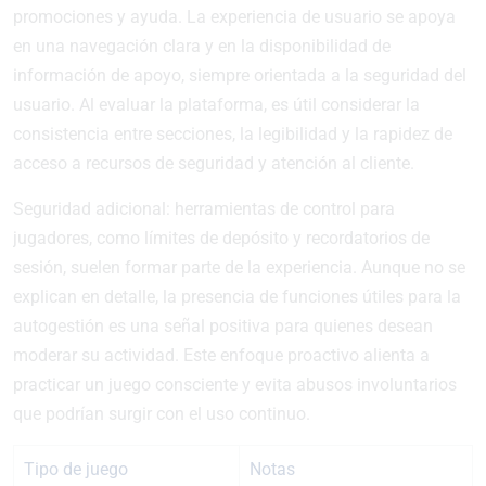
promociones y ayuda. La experiencia de usuario se apoya
en una navegación clara y en la disponibilidad de
información de apoyo, siempre orientada a la seguridad del
usuario. Al evaluar la plataforma, es útil considerar la
consistencia entre secciones, la legibilidad y la rapidez de
acceso a recursos de seguridad y atención al cliente.
Seguridad adicional: herramientas de control para
jugadores, como límites de depósito y recordatorios de
sesión, suelen formar parte de la experiencia. Aunque no se
explican en detalle, la presencia de funciones útiles para la
autogestión es una señal positiva para quienes desean
moderar su actividad. Este enfoque proactivo alienta a
practicar un juego consciente y evita abusos involuntarios
que podrían surgir con el uso continuo.
Tipo de juego
Notas