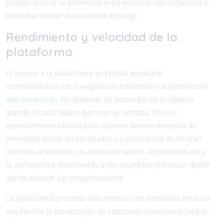
pueden marcar la diferencia entre empezar con seguridad o
encontrar obstáculos a mitad de juego.
Rendimiento y velocidad de la
plataforma
El acceso a la plataforma se facilita mediante
compatibilidad con navegadores modernos y soporte móvil
one-casinos.eu
. No depende de descargar un programa
grande, lo cual reduce barreras de entrada. Esto es
especialmente valioso para quienes desean empezar de
inmediato desde un navegador. La posibilidad de retomar
sesiones anteriores con inicios de sesión vigentes refuerza
la continuidad, permitiendo a los jugadores continuar desde
donde dejaron sin complicaciones.
La plataforma presenta una interfaz con estructura intuitiva
que facilita la localización de secciones clave como juegos,