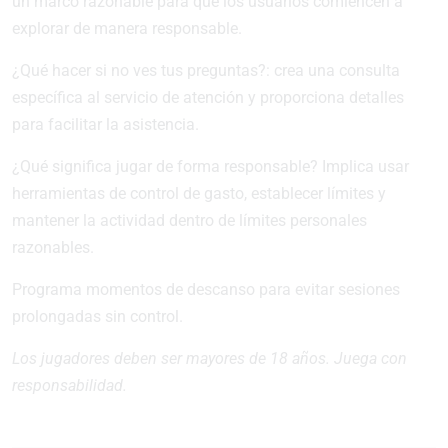
un marco razonable para que los usuarios comiencen a
explorar de manera responsable.
¿Qué hacer si no ves tus preguntas?: crea una consulta
específica al servicio de atención y proporciona detalles
para facilitar la asistencia.
¿Qué significa jugar de forma responsable? Implica usar
herramientas de control de gasto, establecer límites y
mantener la actividad dentro de límites personales
razonables.
Programa momentos de descanso para evitar sesiones
prolongadas sin control.
Los jugadores deben ser mayores de 18 años. Juega con
responsabilidad.