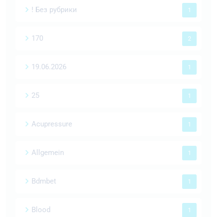
! Без рубрики
1
170
2
19.06.2026
1
25
1
Acupressure
1
Allgemein
1
Bdmbet
1
Blood
1