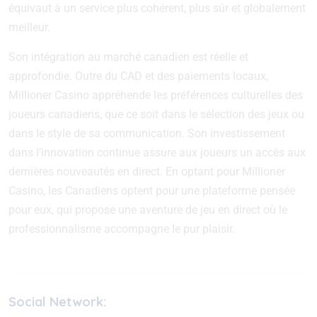
équivaut à un service plus cohérent, plus sûr et globalement
meilleur.
Son intégration au marché canadien est réelle et
approfondie. Outre du CAD et des paiements locaux,
Millioner Casino appréhende les préférences culturelles des
joueurs canadiens, que ce soit dans le sélection des jeux ou
dans le style de sa communication. Son investissement
dans l’innovation continue assure aux joueurs un accès aux
dernières nouveautés en direct. En optant pour Millioner
Casino, les Canadiens optent pour une plateforme pensée
pour eux, qui propose une aventure de jeu en direct où le
professionnalisme accompagne le pur plaisir.
Social Network: