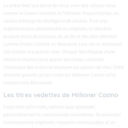
Le poker tient une place de choix avec des valeurs sûres
comme le Casino Hold’em et l’Ultimate Texas Hold’em, un
savant mélange de stratégie et de chance. Pour une
expérience plus décontractée ou originale, la sélection
propose aussi du baccara, du sic bo et des jeux télévisés
comme Dream Catcher ou Monopoly Live, où un animateur
fait tourner une grande roue. Chaque titre dispose d’une
interface intuitive pour placer ses mises, consulter
l’historique des mains et employer les options de chat. Cette
diversité garantit qu’une visite sur Millioner Casino offre
toujours une découverte.
Les titres vedettes de Millioner Casino
Dans cette offre riche, certains jeux séduisent
particulièrement la communauté canadienne. Ils associent
fonctionnalités originales, croupiers remarquables et un