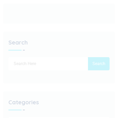
Search
Search
Categories