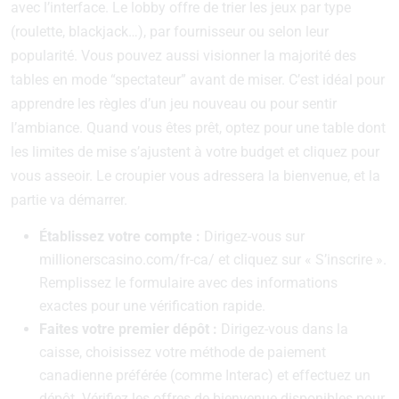
avec l’interface. Le lobby offre de trier les jeux par type
(roulette, blackjack…), par fournisseur ou selon leur
popularité. Vous pouvez aussi visionner la majorité des
tables en mode “spectateur” avant de miser. C’est idéal pour
apprendre les règles d’un jeu nouveau ou pour sentir
l’ambiance. Quand vous êtes prêt, optez pour une table dont
les limites de mise s’ajustent à votre budget et cliquez pour
vous asseoir. Le croupier vous adressera la bienvenue, et la
partie va démarrer.
Établissez votre compte :
Dirigez-vous sur
millionerscasino.com/fr-ca/ et cliquez sur « S’inscrire ».
Remplissez le formulaire avec des informations
exactes pour une vérification rapide.
Faites votre premier dépôt :
Dirigez-vous dans la
caisse, choisissez votre méthode de paiement
canadienne préférée (comme Interac) et effectuez un
dépôt. Vérifiez les offres de bienvenue disponibles pour