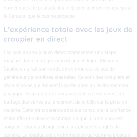
numérique et le pouls du jeu réel, spécialement conçue pour
le Canada, que le casino propose.
L’expérience totale avec les jeux de
croupier en direct
Les jeux de croupier en direct représentent une étape
majeure dans la progression du jeu en ligne. Millioner
Casino en a fait son fonds de commerce. Ici, pas de
générateur de nombres aléatoires. Ce sont des croupiers en
chair et en os qui mènent la partie dans un environnement
physique. Vous regardez chaque geste en temps réel, du
battage des cartes au lancement de la bille sur la piste de
roulette. Cette transparence absolue consolide la confiance
et insuffle une dose d’excitation unique. L’ambiance est
soignée : studios design, son clair, plusieurs angles de
caméra. Le résultat est une immersion qui gomme presque