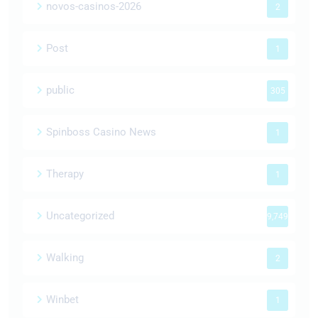
novos-casinos-2026
2
Post
1
public
305
Spinboss Casino News
1
Therapy
1
Uncategorized
9,749
Walking
2
Winbet
1