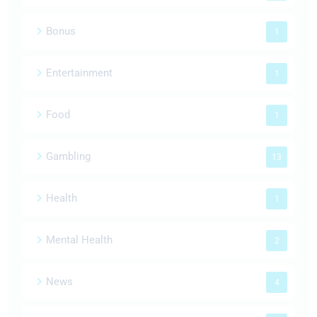
Bonus
1
Entertainment
1
Food
1
Gambling
13
Health
1
Mental Health
2
News
4