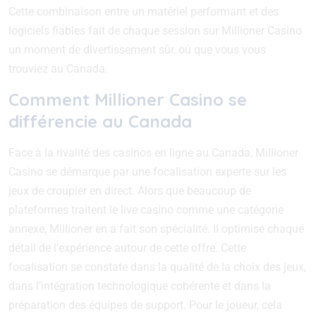
Cette combinaison entre un matériel performant et des
logiciels fiables fait de chaque session sur Millioner Casino
un moment de divertissement sûr, où que vous vous
trouviez au Canada.
Comment Millioner Casino se
différencie au Canada
Face à la rivalité des casinos en ligne au Canada, Millioner
Casino se démarque par une focalisation experte sur les
jeux de croupier en direct. Alors que beaucoup de
plateformes traitent le live casino comme une catégorie
annexe, Millioner en a fait son spécialité. Il optimise chaque
détail de l’expérience autour de cette offre. Cette
focalisation se constate dans la qualité de la choix des jeux,
dans l’intégration technologique cohérente et dans la
préparation des équipes de support. Pour le joueur, cela