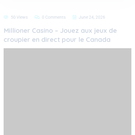
50 Views
0 Comments
June 24, 2026
Millioner Casino – Jouez aux jeux de
croupier en direct pour le Canada