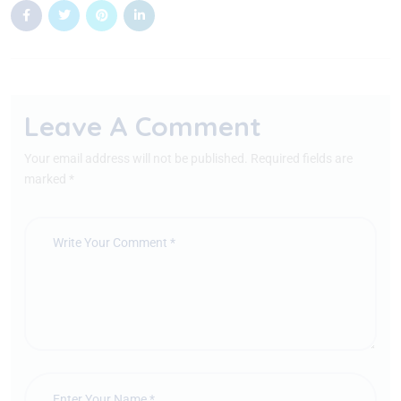
Leave A Comment
Your email address will not be published. Required fields are
marked *