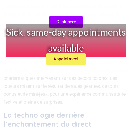
interface épurée contribue à se concentrer sur la stratégie,
tandis que le croupier assure un déroulement des mains
Click here
d’une rapidité qui préserve l’adrénaline à son maximum.
Sick, same-day appointments
Shows Interactifs : Le divertissement
interactif
available
Des titres comme Crazy Time ou Mega Wheel revoient le
Appointment
concept de jeu en direct. Ils associent hasard, spectacle
télévisuel et interactivité, le tout animé par des présentateurs
charismatiques intervenant sur des décors colorés. Les
joueurs misent sur le résultat de roues géantes, de tours
bonus et de mini-jeux, pour une expérience communautaire
festive et pleine de surprises.
La technologie derrière
l’enchantement du direct