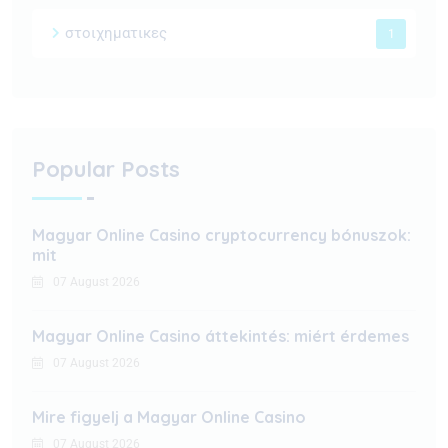
στοιχηματικες
1
Popular Posts
Magyar Online Casino cryptocurrency bónuszok:
mit
07 August 2026
Magyar Online Casino áttekintés: miért érdemes
07 August 2026
Mire figyelj a Magyar Online Casino
07 August 2026