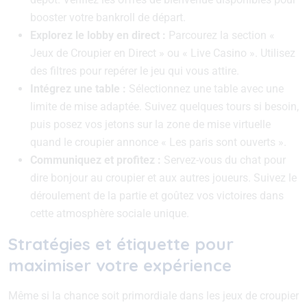
booster votre bankroll de départ.
Explorez le lobby en direct :
Parcourez la section «
Jeux de Croupier en Direct » ou « Live Casino ». Utilisez
des filtres pour repérer le jeu qui vous attire.
Intégrez une table :
Sélectionnez une table avec une
limite de mise adaptée. Suivez quelques tours si besoin,
puis posez vos jetons sur la zone de mise virtuelle
quand le croupier annonce « Les paris sont ouverts ».
Communiquez et profitez :
Servez-vous du chat pour
dire bonjour au croupier et aux autres joueurs. Suivez le
déroulement de la partie et goûtez vos victoires dans
cette atmosphère sociale unique.
Stratégies et étiquette pour
maximiser votre expérience
Même si la chance soit primordiale dans les jeux de croupier