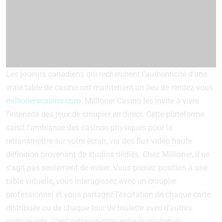
Les joueurs canadiens qui recherchent l’authenticité d’une
vraie table de casino ont maintenant un lieu de rendez-vous
millionerscasino.com
. Millioner Casino les invite à vivre
l’intensité des jeux de croupier en direct. Cette plateforme
saisit l’ambiance des casinos physiques pour la
retransmettre sur votre écran, via des flux vidéo haute
définition provenant de studios dédiés. Chez Millioner, il ne
s’agit pas seulement de miser. Vous prenez position à une
table virtuelle, vous interagissez avec un croupier
professionnel et vous partagez l’excitation de chaque carte
distribuée ou de chaque tour de roulette avec d’autres
participants. C’est cette jonction entre le confort du