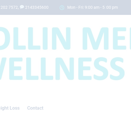
 202 7572,
2143345600
Mon - Fri: 9:00 am - 5 :00 pm
ight Loss
Contact