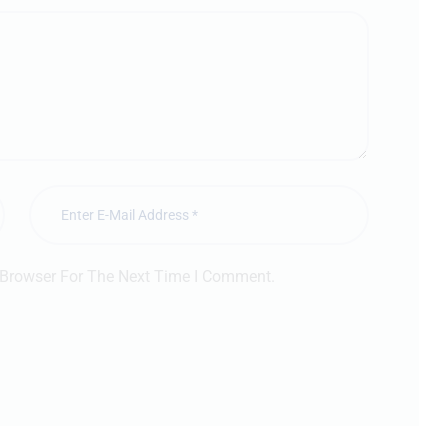
 Browser For The Next Time I Comment.