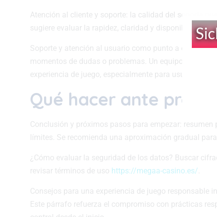
Atención al cliente y soporte: la calidad del soporte p
sugiere evaluar la rapidez, claridad y disponibilidad d
Sic
Soporte y atención al usuario como punto a evaluar: la 
momentos de dudas o problemas. Un equipo disponible y
experiencia de juego, especialmente para usuarios qu
Qué hacer ante proble
Conclusión y próximos pasos para empezar: resumen prác
límites. Se recomienda una aproximación gradual para 
¿Cómo evaluar la seguridad de los datos? Buscar cifrad
revisar términos de uso
https://megaa-casino.es/
.
Consejos para una experiencia de juego responsable inc
Este párrafo refuerza el compromiso con prácticas res