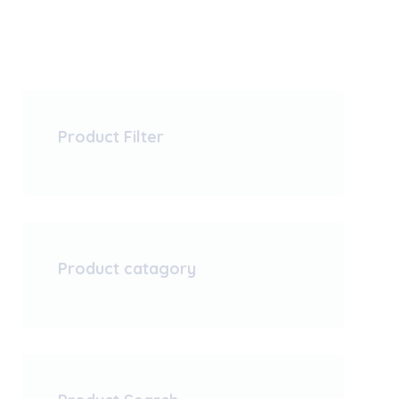
Product Filter
Product catagory