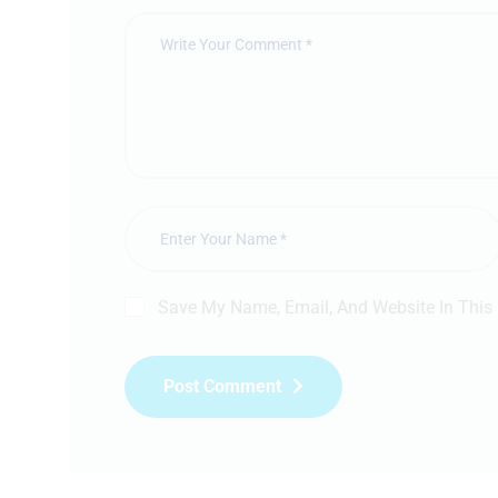
Save My Name, Email, And Website In This
Post Comment