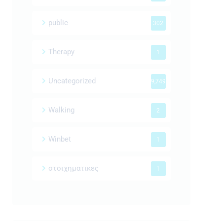
public
302
Therapy
1
Uncategorized
9,749
Walking
2
Winbet
1
στοιχηματικες
1