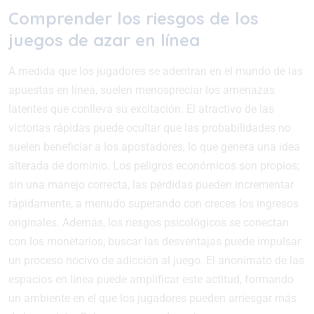
Comprender los riesgos de los
juegos de azar en línea
A medida que los jugadores se adentran en el mundo de las
apuestas en línea, suelen menospreciar los amenazas
latentes que conlleva su excitación. El atractivo de las
victorias rápidas puede ocultar que las probabilidades no
suelen beneficiar a los apostadores, lo que genera una idea
alterada de dominio. Los peligros económicos son propios;
sin una manejo correcta, las pérdidas pueden incrementar
rápidamente, a menudo superando con creces los ingresos
originales. Además, los riesgos psicológicos se conectan
con los monetarios; buscar las desventajas puede impulsar
un proceso nocivo de adicción al juego. El anonimato de las
espacios en línea puede amplificar este actitud, formando
un ambiente en el que los jugadores pueden arriesgar más