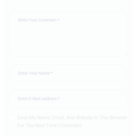
Save My Name, Email, And Website In This Browser
For The Next Time I Comment.