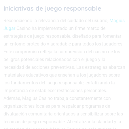
Iniciativas de juego responsable
Reconociendo la relevancia del cuidado del usuario,
Magius
Jugar
Casino ha implementado un firme marco de
estrategias de juego responsable, diseñado para fomentar
un entorno protegido y agradable para todos los jugadores.
Este compromiso refleja la comprensión del casino de los
peligros potenciales relacionados con el juego y la
necesidad de acciones preventivas. Las estrategias abarcan
materiales educativos que enseñan a los jugadores sobre
los fundamentos del juego responsable, enfatizando la
importancia de establecer restricciones personales.
Además, Magius Casino trabaja constantemente con
organizaciones locales para respaldar programas de
divulgación comunitaria orientados a sensibilizar sobre las
técnicas de juego responsable. Al enfatizar la claridad y la