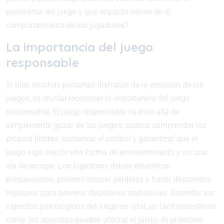
panorama del juego y qué impacto tienen en el
comportamiento de los jugadores?
La importancia del juego
responsable
Si bien muchas personas disfrutan de la emoción de los
juegos, es crucial reconocer la importancia del juego
responsable. El juego responsable va más allá de
simplemente gozar de los juegos; abarca comprender los
propios límites, conservar el control y garantizar que el
juego siga siendo una forma de entretenimiento y no una
vía de escape. Los jugadores deben establecer
presupuestos, prevenir buscar pérdidas y hacer descansos
regulares para prevenir decisiones impulsivas. Entender los
aspectos psicológicos del juego es vital; es fácil subestimar
cómo las apuestas pueden afectar el juicio. Al promover