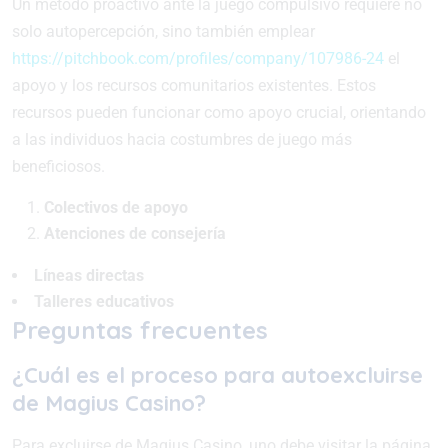
Un método proactivo ante la juego compulsivo requiere no
solo autopercepción, sino también emplear
https://pitchbook.com/profiles/company/107986-24
el
apoyo y los recursos comunitarios existentes. Estos
recursos pueden funcionar como apoyo crucial, orientando
a las individuos hacia costumbres de juego más
beneficiosos.
Colectivos de apoyo
Atenciones de consejería
Líneas directas
Talleres educativos
Preguntas frecuentes
¿Cuál es el proceso para autoexcluirse
de Magius Casino?
Para excluirse de Magius Casino, uno debe visitar la página