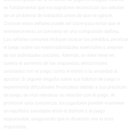
es fundamental que los jugadores reconozcan las señales
de un problema de ludopatía antes de que se agrave.
Conocer estos señales puede ser clave para evitar que el
entretenimiento se convierta en una compulsión dañina.
Las señales comunes incluyen buscar las pérdidas, priorizar
el juego sobre las responsabilidades esenciales y alejarse
de las actividades sociales. Además, se debe tener en
cuenta el aumento de las respuestas emocionales
asociadas con el juego, como el estrés o la ansiedad al
apostar. Si alguien engaña sobre sus hábitos de juego o
experimenta dificultades financieras debido a sus prácticas
de juego, es vital reevaluar su relación con el juego. Al
promover esta conciencia, los jugadores pueden mantener
un equilibrio saludable entre el disfrute y el juego
responsable, asegurando que la diversión sea lo más
importante.