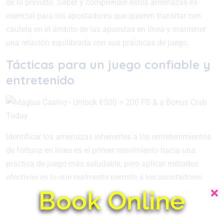
de lo previsto. Saber y comprender estos amenazas es
esencial para los apostadores que quieren transitar con
cautela en el ámbito de las apuestas en línea y mantener
una relación equilibrada con sus prácticas de juego.
Tácticas para un juego confiable y
entretenido
Identificar los amenazas inherentes a los entretenimientos
de fortuna en línea es el primer movimiento hacia una
práctica de juego más saludable, pero aplicar métodos
efectivas es lo que realmente permite a los apostadores
Book Online
disfrutar de la emoción de forma consciente. Para lograrlo,
se deben considerar las próximas estrategias: