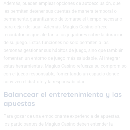
Además, pueden emplear opciones de autoexclusión, que
les permiten detener sus cuentas de manera temporal o
permanente, garantizando de tomarse el tiempo necesario
para dejar de jugar. Además, Magius Casino ofrece
recordatorios que alertan a los jugadores sobre la duración
de su juego. Estas funciones no solo permiten a las
personas gestionar sus hábitos de juego, sino que también
fomentan un entorno de juego más saludable. Al integrar
estas herramientas, Magius Casino refuerza su compromiso
con el juego responsable, fomentando un espacio donde
conviven el disfrute y la responsabilidad.
Balancear el entretenimiento y las
apuestas
Para gozar de una emocionante experiencia de apuestas,
los participantes de Magius Casino deben entender la