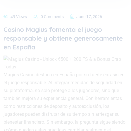
49 Views
0 Comments
June 17, 2026
Casino Magius fomenta el juego
responsable y obtiene generosamente
en España
Magius Casino destaca en España por su fuerte énfasis en
el juego responsable. Al integrar medidas de seguridad en
su plataforma, no solo protege a los jugadores, sino que
también mejora su experiencia general. Con herramientas
como restricciones de depósito y autoexclusión, los
jugadores pueden disfrutar de su tiempo sin arriesgar su
bienestar financiero. Sin embargo, la pregunta sigue siendo:
¿cómo pueden estas prácticas cambiar realmente el