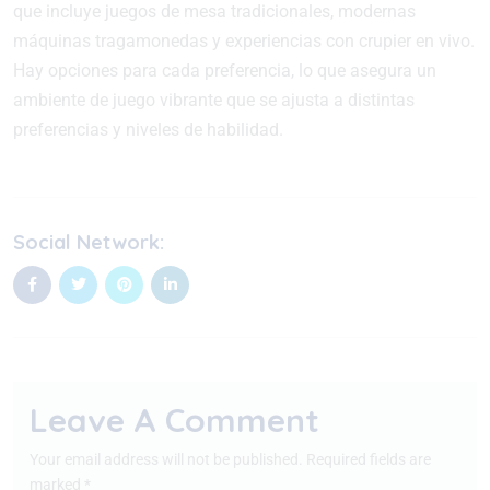
que incluye juegos de mesa tradicionales, modernas
máquinas tragamonedas y experiencias con crupier en vivo.
Hay opciones para cada preferencia, lo que asegura un
ambiente de juego vibrante que se ajusta a distintas
preferencias y niveles de habilidad.
Social Network:
Leave A Comment
Your email address will not be published. Required fields are
marked *