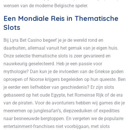
wensen van de moderne Belgische speler.
Een Mondiale Reis in Thematische
Slots
Bij Lyra Bet Casino begeef je je de wereld rond en
daarbuiten, allemaal vanuit het gemak van je eigen huis.
Onze selectie thematische slots is zeer gevarieerd en
nauwkeurig geselecteerd. Heb je een passie voor
mythologie? Dan kun je de invloeden van de Griekse goden
oproepen of Noorse krijgers begeleiden op hun queeste. Ben
je eerder een liefhebber van geschiedenis? Er zijn slots
gebaseerd op het oude Egypte, het Romeinse Rijk of de era
van de piraten. Voor de avonturiers hebben wij games die je
meenemen op junglesafari’s, diepzeeduiken of expedities
naar besneeuwde bergtoppen. En vergeten we de populaire
entertainment-franchises niet voorbijgaan, met slots