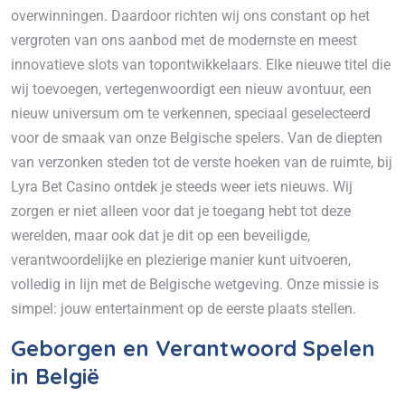
overwinningen. Daardoor richten wij ons constant op het
vergroten van ons aanbod met de modernste en meest
innovatieve slots van topontwikkelaars. Elke nieuwe titel die
wij toevoegen, vertegenwoordigt een nieuw avontuur, een
nieuw universum om te verkennen, speciaal geselecteerd
voor de smaak van onze Belgische spelers. Van de diepten
van verzonken steden tot de verste hoeken van de ruimte, bij
Lyra Bet Casino ontdek je steeds weer iets nieuws. Wij
zorgen er niet alleen voor dat je toegang hebt tot deze
werelden, maar ook dat je dit op een beveiligde,
verantwoordelijke en plezierige manier kunt uitvoeren,
volledig in lijn met de Belgische wetgeving. Onze missie is
simpel: jouw entertainment op de eerste plaats stellen.
Geborgen en Verantwoord Spelen
in België