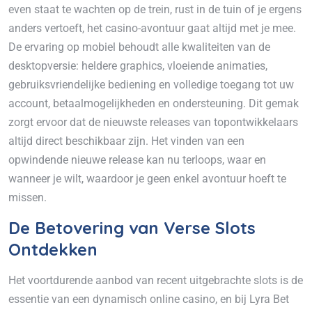
even staat te wachten op de trein, rust in de tuin of je ergens
anders vertoeft, het casino-avontuur gaat altijd met je mee.
De ervaring op mobiel behoudt alle kwaliteiten van de
desktopversie: heldere graphics, vloeiende animaties,
gebruiksvriendelijke bediening en volledige toegang tot uw
account, betaalmogelijkheden en ondersteuning. Dit gemak
zorgt ervoor dat de nieuwste releases van topontwikkelaars
altijd direct beschikbaar zijn. Het vinden van een
opwindende nieuwe release kan nu terloops, waar en
wanneer je wilt, waardoor je geen enkel avontuur hoeft te
missen.
De Betovering van Verse Slots
Ontdekken
Het voortdurende aanbod van recent uitgebrachte slots is de
essentie van een dynamisch online casino, en bij Lyra Bet