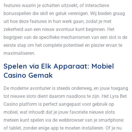
features waarin je schatten uitzoekt, of interactieve
bonusspellen die skill en geluk verenigen. Wij bieden graag
uit hoe deze features in hun werk gaan, zodat je met
zekerheid aan een nieuw avontuur kunt beginnen. Het
begrijpen van de specifieke mechanismen van een slot is de
eerste stap om het complete potentieel en plezier ervan te
maximaliseren.
Spelen via Elk Apparaat: Mobiel
Casino Gemak
De moderne avonturier is steeds onderweg, en jouw toegang
tot nieuwe slots dient daarom naadloos te zijn. Het Lyra Bet
Casino platform is perfect aangepast voor gebruik op
mobiel, wat inhoudt dat je jouw favoriete nieuwe slots
meteen kunt spelen via de webbrowser van je smartphone
of tablet, zonder enige app te moeten installeren. Of je nu