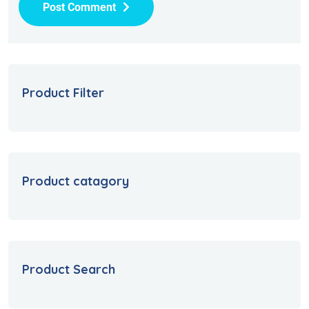
Post Comment
Product Filter
Product catagory
Product Search