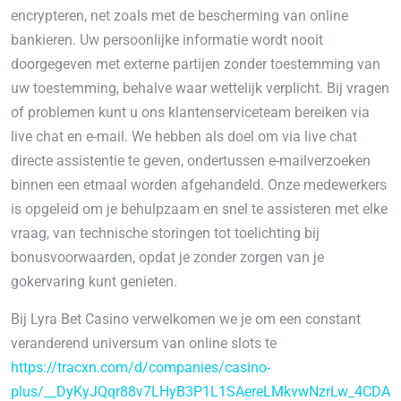
encrypteren, net zoals met de bescherming van online
bankieren. Uw persoonlijke informatie wordt nooit
doorgegeven met externe partijen zonder toestemming van
uw toestemming, behalve waar wettelijk verplicht. Bij vragen
of problemen kunt u ons klantenserviceteam bereiken via
live chat en e-mail. We hebben als doel om via live chat
directe assistentie te geven, ondertussen e-mailverzoeken
binnen een etmaal worden afgehandeld. Onze medewerkers
is opgeleid om je behulpzaam en snel te assisteren met elke
vraag, van technische storingen tot toelichting bij
bonusvoorwaarden, opdat je zonder zorgen van je
gokervaring kunt genieten.
Bij Lyra Bet Casino verwelkomen we je om een constant
veranderend universum van online slots te
https://tracxn.com/d/companies/casino-
plus/__DyKyJQqr88v7LHyB3P1L1SAereLMkvwNzrLw_4CDAr