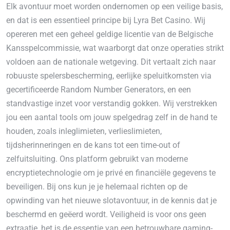
Elk avontuur moet worden ondernomen op een veilige basis,
en dat is een essentieel principe bij Lyra Bet Casino. Wij
opereren met een geheel geldige licentie van de Belgische
Kansspelcommissie, wat waarborgt dat onze operaties strikt
voldoen aan de nationale wetgeving. Dit vertaalt zich naar
robuuste spelersbescherming, eerlijke speluitkomsten via
gecertificeerde Random Number Generators, en een
standvastige inzet voor verstandig gokken. Wij verstrekken
jou een aantal tools om jouw spelgedrag zelf in de hand te
houden, zoals inleglimieten, verlieslimieten,
tijdsherinneringen en de kans tot een time-out of
zelfuitsluiting. Ons platform gebruikt van moderne
encryptietechnologie om je privé en financiële gegevens te
beveiligen. Bij ons kun je je helemaal richten op de
opwinding van het nieuwe slotavontuur, in de kennis dat je
beschermd en geëerd wordt. Veiligheid is voor ons geen
extraatje, het is de essentie van een betrouwbare gaming-