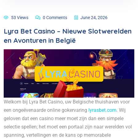
53 Views
0 Comments
June 24, 2026
Lyra Bet Casino – Nieuwe Slotwerelden
en Avonturen in België
Welkom bij Lyra Bet Casino, uw Belgische thuishaven voor
een ongeëvenaarde online gokervaring
lyrasbet.com
. Wij
geloven dat een casino meer moet zijn dan een simpele
selectie spellen; het moet een portaal zijn naar werelden vol
spanning, vertellingen en de kans op memorabele