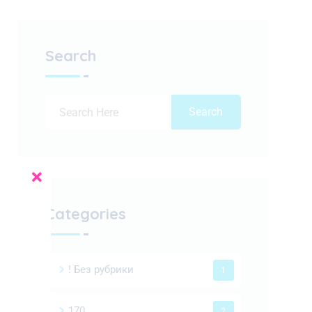
Search
Search
Categories
! Без рубрики
1
170
2