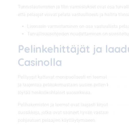
Tunnistautuminen ja tilin varmistukset ovat osa turvall
että pelaajat voivat pelata vastuullisesti ja hallita tili
Lisenssin varmistaminen on osa vastuullista pela
Turvallisuusohjeiden noudattaminen on suositelt
Pelinkehittäjät ja laa
Casinolla
Pelityypit kattavat monipuolisesti eri teemat ja panostus
ja laajentaa pelikokemustaan uusien pelien kautta. Tä
löytää henkilökohtaiset suosikkinsa.
Pelihakemiston ja teemat ovat laajasti kirjoitettuja sek
suosikkeja, jotka ovat saaneet hyvän vastaanoton. Lum
pohjautuen pelaajien käyttäytymiseen.