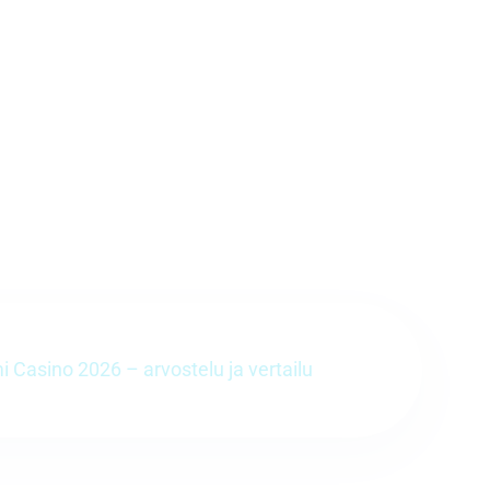
 Casino 2026 – arvostelu ja vertailu