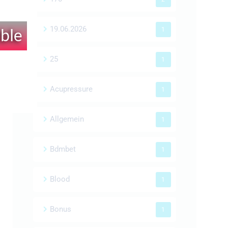
19.06.2026
able
1
25
1
Acupressure
1
Allgemein
1
Bdmbet
1
Blood
1
Bonus
1