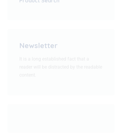
Product Search
Newsletter
It is a long established fact that a
reader will be distracted by the readable
content.