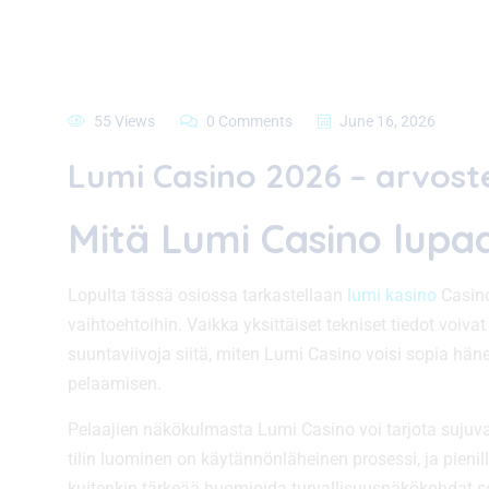
55 Views
0 Comments
June 16, 2026
Lumi Casino 2026 – arvoste
Mitä Lumi Casino lupaa
Lopulta tässä osiossa tarkastellaan
lumi kasino
Casino
vaihtoehtoihin. Vaikka yksittäiset tekniset tiedot voiv
suuntaviivoja siitä, miten Lumi Casino voisi sopia hän
pelaamisen.
Pelaajien näkökulmasta Lumi Casino voi tarjota sujuv
tilin luominen on käytännönläheinen prosessi, ja pien
kuitenkin tärkeää huomioida turvallisuusnäkökohdat se