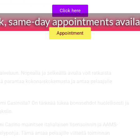
mielekkäimmän polun ja luoda pelikokemuksen, joka vastaa
Click here
tteissa.
k, same-day appointments avail
t muuttua kampanja- ja
Appointment
 joten lukeminen on
lveluun. Nopealla ja selkeällä avulla voit ratkaista
mä parantaa kokonaiskokemusta ja antaa pelaajalle
mi Casinolla? On tärkeää lukea bonusehdot huolellisesti ja
ksiin.
 Casino mainitsee italialaisen lisensoinnin ja AAMS-
elypohja. Tämä antaa pelaajille viitteitä toiminnan