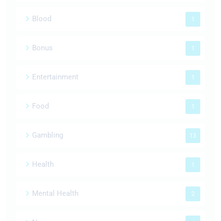
Blood
1
Bonus
1
Entertainment
1
Food
1
Gambling
13
Health
1
Mental Health
2