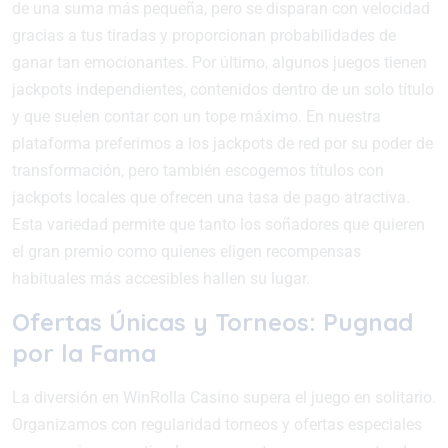
de una suma más pequeña, pero se disparan con velocidad
gracias a tus tiradas y proporcionan probabilidades de
ganar tan emocionantes. Por último, algunos juegos tienen
jackpots independientes, contenidos dentro de un solo título
y que suelen contar con un tope máximo. En nuestra
plataforma preferimos a los jackpots de red por su poder de
transformación, pero también escogemos títulos con
jackpots locales que ofrecen una tasa de pago atractiva.
Esta variedad permite que tanto los soñadores que quieren
el gran premio como quienes eligen recompensas
habituales más accesibles hallen su lugar.
Ofertas Únicas y Torneos: Pugnad
por la Fama
La diversión en WinRolla Casino supera el juego en solitario.
Organizamos con regularidad torneos y ofertas especiales