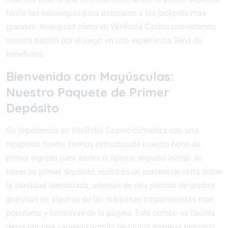
hasta las estrategias para acercaros a los jackpots más
grandes. Averiguad cómo en WinRolla Casino convertimos
vuestra pasión por el juego en una experiencia llena de
beneficios.
Bienvenido con Mayúsculas:
Nuestro Paquete de Primer
Depósito
Su experiencia en WinRolla Casino comienza con una
recepción fuerte. Hemos estructurado nuestro bono de
primer ingreso para darles el óptimo impulso inicial. Al
hacer su primer depósito, recibirán un porcentaje extra sobre
la cantidad depositada, además de una porción de tiradas
gratuitas en algunas de las máquinas tragamonedas más
populares y lucrativas de la página. Este combo os facilita
descubrir una variedad amplia de títulos desde el principio,