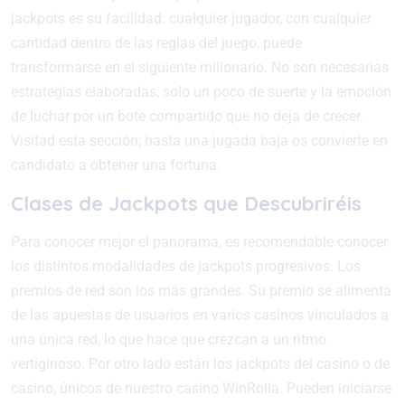
jackpots es su facilidad: cualquier jugador, con cualquier
cantidad dentro de las reglas del juego, puede
transformarse en el siguiente millonario. No son necesarias
estrategias elaboradas, solo un poco de suerte y la emoción
de luchar por un bote compartido que no deja de crecer.
Visitad esta sección; hasta una jugada baja os convierte en
candidato a obtener una fortuna.
Clases de Jackpots que Descubriréis
Para conocer mejor el panorama, es recomendable conocer
los distintos modalidades de jackpots progresivos. Los
premios de red son los más grandes. Su premio se alimenta
de las apuestas de usuarios en varios casinos vinculados a
una única red, lo que hace que crezcan a un ritmo
vertiginoso. Por otro lado están los jackpots del casino o de
casino, únicos de nuestro casino WinRolla. Pueden iniciarse