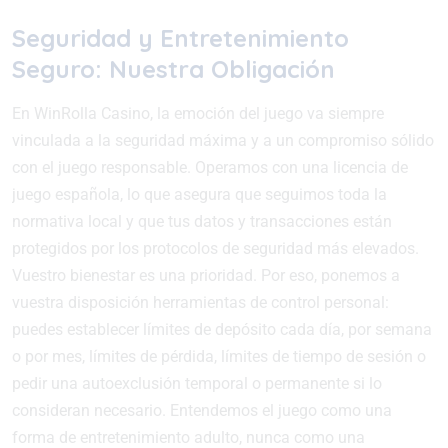
Seguridad y Entretenimiento
Seguro: Nuestra Obligación
En WinRolla Casino, la emoción del juego va siempre
vinculada a la seguridad máxima y a un compromiso sólido
con el juego responsable. Operamos con una licencia de
juego española, lo que asegura que seguimos toda la
normativa local y que tus datos y transacciones están
protegidos por los protocolos de seguridad más elevados.
Vuestro bienestar es una prioridad. Por eso, ponemos a
vuestra disposición herramientas de control personal:
puedes establecer límites de depósito cada día, por semana
o por mes, límites de pérdida, límites de tiempo de sesión o
pedir una autoexclusión temporal o permanente si lo
consideran necesario. Entendemos el juego como una
forma de entretenimiento adulto, nunca como una