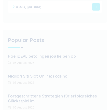
στοιχηματικες
1
Popular Posts
Hoe iDEAL betalingen jou helpen op
05 August 2026
Migliori Siti Slot Online: i casinò
05 August 2026
Fortgeschrittene Strategien für erfolgreiches
Glücksspiel im
05 August 2026