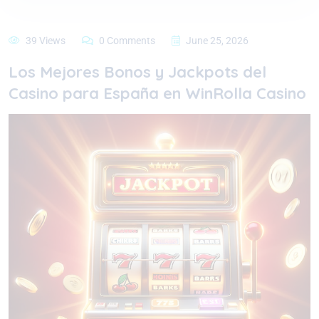
39 Views
0 Comments
June 25, 2026
Los Mejores Bonos y Jackpots del
Casino para España en WinRolla Casino