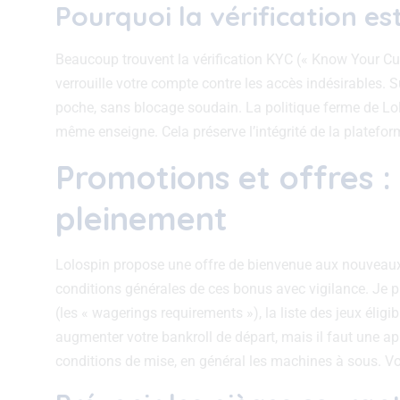
Pourquoi la vérification es
Beaucoup trouvent la vérification KYC (« Know Your Cust
verrouille votre compte contre les accès indésirables. S
poche, sans blocage soudain. La politique ferme de Lolo
même enseigne. Cela préserve l’intégrité de la plateform
Promotions et offres 
pleinement
Lolospin propose une offre de bienvenue aux nouveaux j
conditions générales de ces bonus avec vigilance. Je p
(les « wagerings requirements »), la liste des jeux élig
augmenter votre bankroll de départ, mais il faut une a
conditions de mise, en général les machines à sous. V