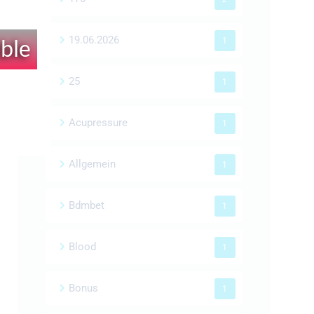
19.06.2026
able
1
25
1
Acupressure
1
Allgemein
1
Bdmbet
1
Blood
1
Bonus
1