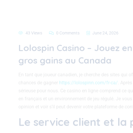
43 Views
0 Comments
June 24, 2026
Lolospin Casino – Jouez en 
gros gains au Canada
En tant que joueur canadien, je cherche des sites qui off
chances de gagner
https://lolospinn.com/fr-ca/
. Après
sérieuse pour nous. Ce casino en ligne comprend ce qu
en français et un environnement de jeu régulé. Je vous 
opinion et voir s’il peut devenir votre plateforme de con
Le service client et l