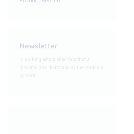
Product Search
Newsletter
It is a long established fact that a
reader will be distracted by the readable
content.