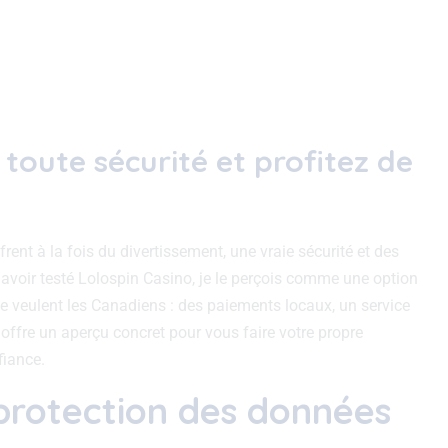
toute sécurité et profitez de
rent à la fois du divertissement, une vraie sécurité et des
 avoir testé Lolospin Casino, je le perçois comme une option
e veulent les Canadiens : des paiements locaux, un service
offre un aperçu concret pour vous faire votre propre
fiance.
a protection des données