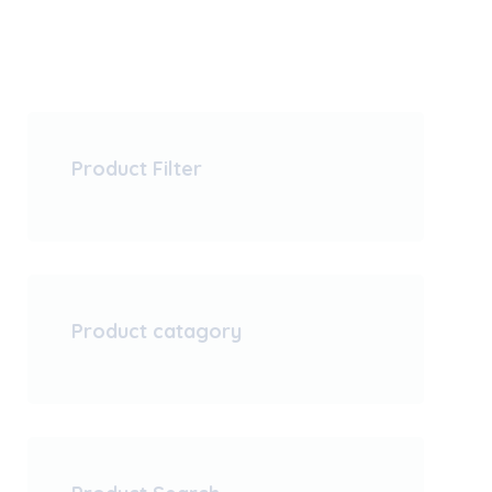
Product Filter
Product catagory