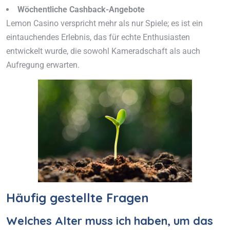
Wöchentliche Cashback-Angebote
Lemon Casino verspricht mehr als nur Spiele; es ist ein
eintauchendes Erlebnis, das für echte Enthusiasten
entwickelt wurde, die sowohl Kameradschaft als auch
Aufregung erwarten.
Häufig gestellte Fragen
Welches Alter muss ich haben, um das