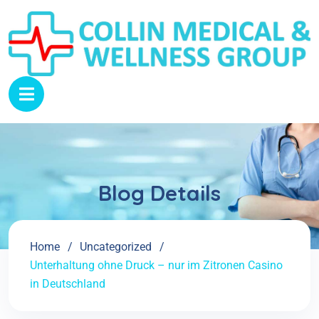
Blog Details
Home
Uncategorized
Unterhaltung ohne Druck – nur im Zitronen Casino
in Deutschland