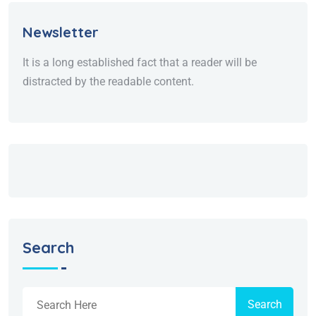
Newsletter
It is a long established fact that a reader will be
distracted by the readable content.
Search
Search