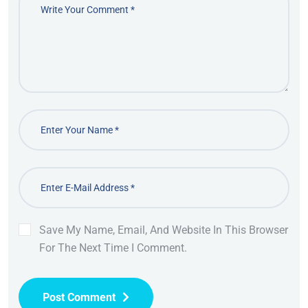
Save My Name, Email, And Website In This Browser
For The Next Time I Comment.
Post Comment