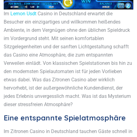
Im
Lemon Usdt
Casino in Deutschland erwartet die
Besucher ein einzigartiges und willkommen heißendes
Ambiente, in dem Vergnügen ohne den üblichen Spieldruck
im Vordergrund steht. Mit seinen komfortablen
Sitzgelegenheiten und der sanften Lichtgestaltung schafft
das Casino eine Atmosphäre, die zum entspannten
Verweilen einlädt. Von klassischen Spielstationen bis hin zu
den modernsten Spielautomaten ist für jeden Vorlieben
etwas dabei. Was das Zitronen Casino aber wirklich
hervorhebt, ist der außergewöhnliche Kundendienst, der
jedes Erlebnis unvergesslich macht. Was ist das Mysterium
dieser stressfreien Atmosphäre?
Eine entspannte Spielatmosphäre
Im Zitronen Casino in Deutschland tauchen Gäste schnell in