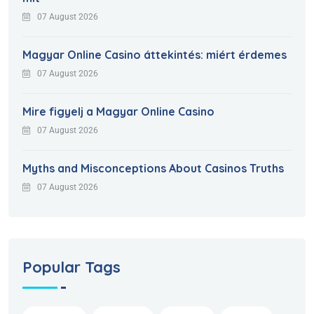
07 August 2026
Magyar Online Casino áttekintés: miért érdemes
07 August 2026
Mire figyelj a Magyar Online Casino
07 August 2026
Myths and Misconceptions About Casinos Truths
07 August 2026
Popular Tags