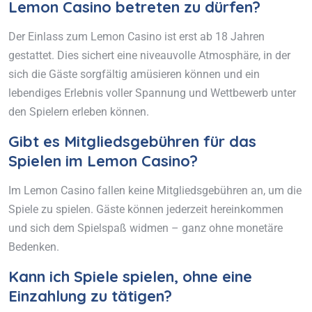
Lemon Casino betreten zu dürfen?
Der Einlass zum Lemon Casino ist erst ab 18 Jahren
gestattet. Dies sichert eine niveauvolle Atmosphäre, in der
sich die Gäste sorgfältig amüsieren können und ein
lebendiges Erlebnis voller Spannung und Wettbewerb unter
den Spielern erleben können.
Gibt es Mitgliedsgebühren für das
Spielen im Lemon Casino?
Im Lemon Casino fallen keine Mitgliedsgebühren an, um die
Spiele zu spielen. Gäste können jederzeit hereinkommen
und sich dem Spielspaß widmen – ganz ohne monetäre
Bedenken.
Kann ich Spiele spielen, ohne eine
Einzahlung zu tätigen?