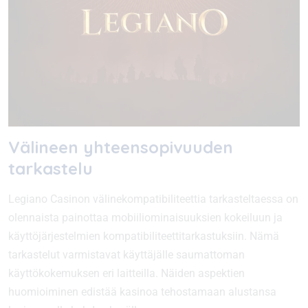
Välineen yhteensopivuuden
tarkastelu
Legiano Casinon välinekompatibiliteettia tarkasteltaessa on
olennaista painottaa mobiiliominaisuuksien kokeiluun ja
käyttöjärjestelmien kompatibiliteettitarkastuksiin. Nämä
tarkastelut varmistavat käyttäjälle saumattoman
käyttökokemuksen eri laitteilla. Näiden aspektien
huomioiminen edistää kasinoa tehostamaan alustansa