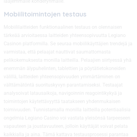
laajemmalle kohderyhmälle.
Mobiilitoimintojen testaus
Mobiililaitteiden funktionaalinen testaus on olennaisen
tärkeää arvioitaessa laitteiden yhteensopivuutta Legiano
Casinon platformilla. Se seuraa mobiilikäyttäjien trendejä ja
varmistaa, että pelaajat nauttivat saumattomasta
pelikokemuksesta monilla laitteilla. Pelaajien siirtyessä yhä
enemmän älypuhelinten, tablettien ja pöytätietokoneiden
välillä, laitteiden yhteensopivuuden ymmärtäminen on
välttämätöntä suorituskyvyn parantamiseksi. Testaajat
analysoivat latausaikoja, navigoinnin reagointikykyä ja
toimintojen käytettävyyttä taatakseen yhdenmukaisen
toimivuuden. Tunnistamalla monilla laitteilla potentiaalisia
ongelmia Legiano Casino voi vastata yleisönsä tarpeeseen
vapauteen ja joustavuuteen, jolloin käyttäjät voivat pelata
kaikkialla ja aina. Tämä kattava testausprosessi parantaa