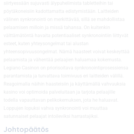
siirtyessään sujuvasti älypuhelimista tabletteihin tai
pöytäkoneisiin kadottamatta edistymistään. Laitteiden
välinen synkronointi on merkittävää, sillä se mahdollistaa
pelaamisen milloin ja missä tahansa. On kuitenkin
välttämätöntä havaita potentiaaliset synkronointiin liittyvät
esteet, kuten yhteysongelmat tai alustan
yhteensopivuusongelmat. Nämä haasteet voivat keskeyttää
pelaamista ja vähentää pelaajien haluamaa kokemusta.
Legiano Casinon on priorisoitava synkronointiprosessiensa
parantamista ja turvattava toimivuus eri laitteiden välillä.
Reagoimalla näihin haasteisiin ja käyttämällä vahvuuksia
kasino voi optimoida palveluitaan ja tarjota pelaajille
todella vapauttavan pelikokemuksen, jota he haluavat.
Loppujen lopuksi vahva synkronointi voi muuttaa
satunnaiset pelaajat intoileviksi harrastajiksi.
Johtopäätös