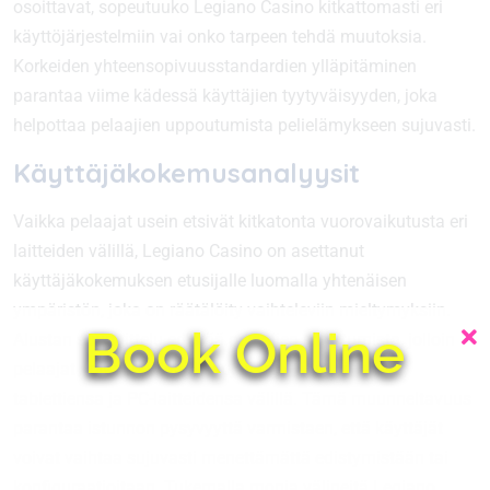
osoittavat, sopeutuuko Legiano Casino kitkattomasti eri
käyttöjärjestelmiin vai onko tarpeen tehdä muutoksia.
Korkeiden yhteensopivuusstandardien ylläpitäminen
parantaa viime kädessä käyttäjien tyytyväisyyden, joka
helpottaa pelaajien uppoutumista pelielämykseen sujuvasti.
Käyttäjäkokemusanalyysit
Vaikka pelaajat usein etsivät kitkatonta vuorovaikutusta eri
laitteiden välillä, Legiano Casino on asettanut
käyttäjäkokemuksen etusijalle luomalla yhtenäisen
ympäristön, joka on räätälöity vaihteleviin mieltymyksiin.
Book Online
Alustan suunnittelu edistää pelaajien sitoutumista, jolloin
pelaajat voivat navigoida sujuvasti kännyköidensä,
tablettiensa ja PC-laitteidensa välillä. Tämä muunneltavuus
parantaa istunnon pysyvyyttä varmistaen, että käyttäjät
voivat vaihtaa sujuvasti menettämättä edistymistään tai
konfiguraatioitaan. Tukemalla monia välineitä Legiano