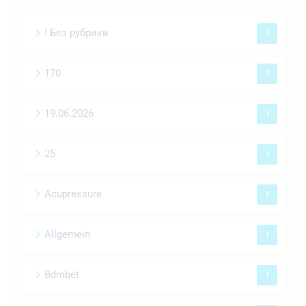
! Без рубрики
1
170
2
19.06.2026
1
25
1
Acupressure
1
Allgemein
1
Bdmbet
1