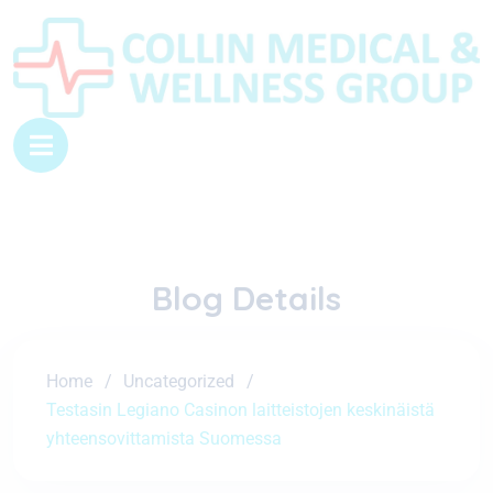
Blog Details
Home
Uncategorized
Testasin Legiano Casinon laitteistojen keskinäistä
yhteensovittamista Suomessa