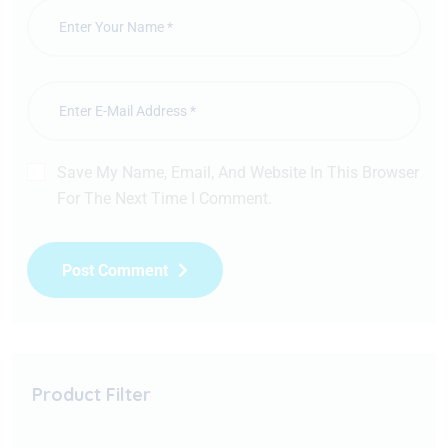
Save My Name, Email, And Website In This Browser
For The Next Time I Comment.
Post Comment
Product Filter