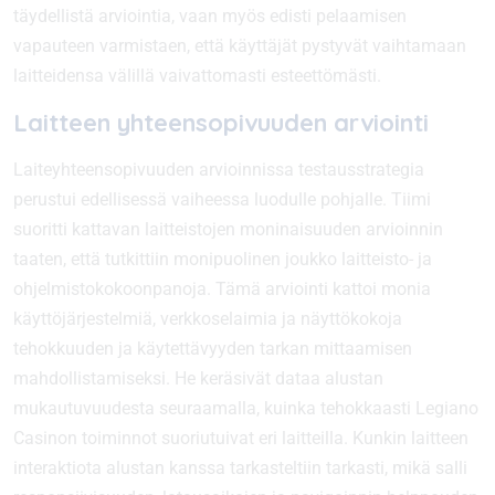
täydellistä arviointia, vaan myös edisti pelaamisen
vapauteen varmistaen, että käyttäjät pystyvät vaihtamaan
laitteidensa välillä vaivattomasti esteettömästi.
Laitteen yhteensopivuuden arviointi
Laiteyhteensopivuuden arvioinnissa testausstrategia
perustui edellisessä vaiheessa luodulle pohjalle. Tiimi
suoritti kattavan laitteistojen moninaisuuden arvioinnin
taaten, että tutkittiin monipuolinen joukko laitteisto- ja
ohjelmistokokoonpanoja. Tämä arviointi kattoi monia
käyttöjärjestelmiä, verkkoselaimia ja näyttökokoja
tehokkuuden ja käytettävyyden tarkan mittaamisen
mahdollistamiseksi. He keräsivät dataa alustan
mukautuvuudesta seuraamalla, kuinka tehokkaasti Legiano
Casinon toiminnot suoriutuivat eri laitteilla. Kunkin laitteen
interaktiota alustan kanssa tarkasteltiin tarkasti, mikä salli