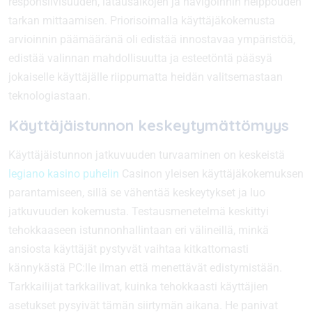
responsiivisuuden, latausaikojen ja navigoinnin helppouden
tarkan mittaamisen. Priorisoimalla käyttäjäkokemusta
arvioinnin päämääränä oli edistää innostavaa ympäristöä,
edistää valinnan mahdollisuutta ja esteetöntä pääsyä
jokaiselle käyttäjälle riippumatta heidän valitsemastaan
teknologiastaan.
Käyttäjäistunnon keskeytymättömyys
Käyttäjäistunnon jatkuvuuden turvaaminen on keskeistä
legiano kasino puhelin
Casinon yleisen käyttäjäkokemuksen
parantamiseen, sillä se vähentää keskeytykset ja luo
jatkuvuuden kokemusta. Testausmenetelmä keskittyi
tehokkaaseen istunnonhallintaan eri välineillä, minkä
ansiosta käyttäjät pystyvät vaihtaa kitkattomasti
kännykästä PC:lle ilman että menettävät edistymistään.
Tarkkailijat tarkkailivat, kuinka tehokkaasti käyttäjien
asetukset pysyivät tämän siirtymän aikana. He panivat