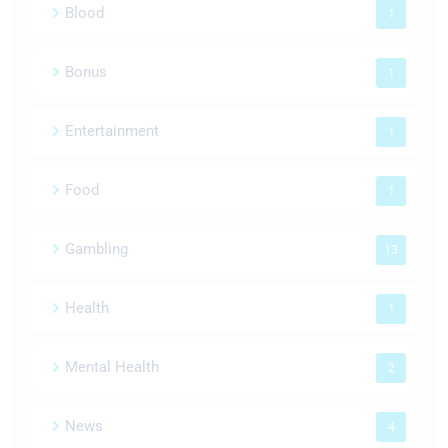
Blood
1
Bonus
1
Entertainment
1
Food
1
Gambling
13
Health
1
Mental Health
2
News
4