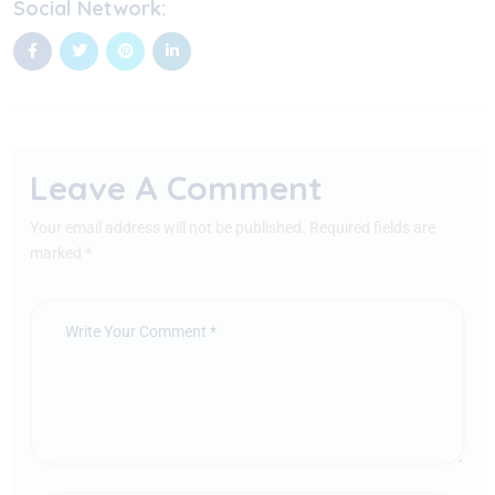
Social Network:
Leave A Comment
Your email address will not be published. Required fields are
marked *