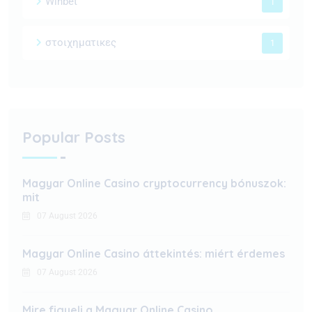
Winbet
1
στοιχηματικες
1
Popular Posts
Magyar Online Casino cryptocurrency bónuszok:
mit
07 August 2026
Magyar Online Casino áttekintés: miért érdemes
07 August 2026
Mire figyelj a Magyar Online Casino