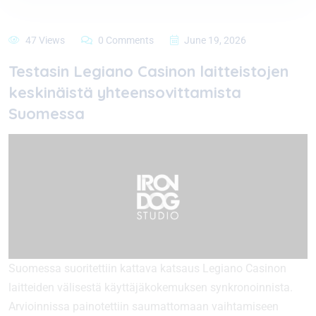
47 Views
0 Comments
June 19, 2026
Testasin Legiano Casinon laitteistojen
keskinäistä yhteensovittamista
Suomessa
Suomessa suoritettiin kattava katsaus Legiano Casinon
laitteiden välisestä käyttäjäkokemuksen synkronoinnista.
Arvioinnissa painotettiin saumattomaan vaihtamiseen