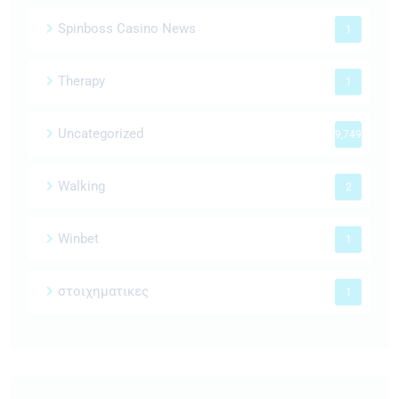
Spinboss Casino News
1
Therapy
1
Uncategorized
9,749
Walking
2
Winbet
1
στοιχηματικες
1