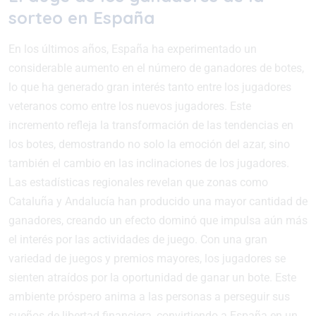
sorteo en España
En los últimos años, España ha experimentado un
considerable aumento en el número de ganadores de botes,
lo que ha generado gran interés tanto entre los jugadores
veteranos como entre los nuevos jugadores. Este
incremento refleja la transformación de las tendencias en
los botes, demostrando no solo la emoción del azar, sino
también el cambio en las inclinaciones de los jugadores.
Las estadísticas regionales revelan que zonas como
Cataluña y Andalucía han producido una mayor cantidad de
ganadores, creando un efecto dominó que impulsa aún más
el interés por las actividades de juego. Con una gran
variedad de juegos y premios mayores, los jugadores se
sienten atraídos por la oportunidad de ganar un bote. Este
ambiente próspero anima a las personas a perseguir sus
sueños de libertad financiera, convirtiendo a España en un