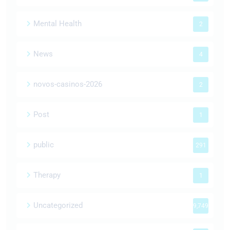
Mental Health
2
News
4
novos-casinos-2026
2
Post
1
public
291
Therapy
1
Uncategorized
9,749