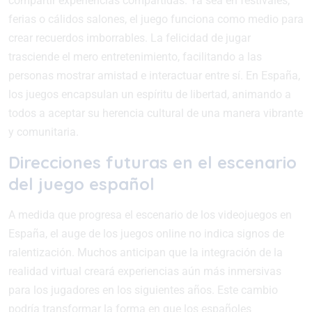
compartir experiencias compartidas. Ya sea en festivales,
ferias o cálidos salones, el juego funciona como medio para
crear recuerdos imborrables. La felicidad de jugar
trasciende el mero entretenimiento, facilitando a las
personas mostrar amistad e interactuar entre sí. En España,
los juegos encapsulan un espíritu de libertad, animando a
todos a aceptar su herencia cultural de una manera vibrante
y comunitaria.
Direcciones futuras en el escenario
del juego español
A medida que progresa el escenario de los videojuegos en
España, el auge de los juegos online no indica signos de
ralentización. Muchos anticipan que la integración de la
realidad virtual creará experiencias aún más inmersivas
para los jugadores en los siguientes años. Este cambio
podría transformar la forma en que los españoles