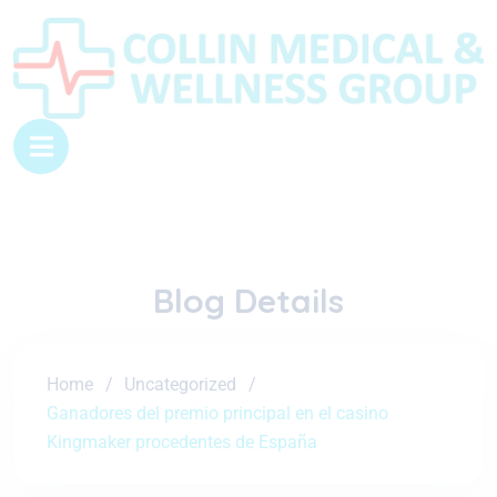
Blog Details
Home
Uncategorized
Ganadores del premio principal en el casino
Kingmaker procedentes de España