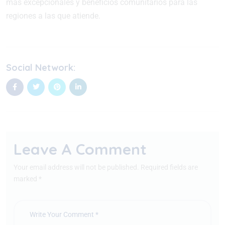
más excepcionales y beneficios comunitarios para las
regiones a las que atiende.
Social Network:
Leave A Comment
Your email address will not be published. Required fields are
marked *