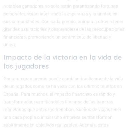
notables ganadores no solo están garantizando fortunas
personales; están inspirando la esperanza y la unidad en
sus comunidades. Con cada premio, animan a otros a tener
grandes aspiraciones y desprenderse de las preocupaciones
financieras, promoviendo un sentimiento de libertad y
unión.
Impacto de la victoria en la vida de
los jugadores
Ganar un gran premio puede cambiar drásticamente la vida
de un jugador, como se ha visto con los últimos triunfos en
España. Para muchos, el impacto financiero es rápido y
transformador, permitiéndoles liberarse de las barreras
monetarias que antes los frenaban. Sueños de viajar, tener
una casa propia o iniciar una empresa se transforman
súbitamente en objetivos realizables. Además, estos