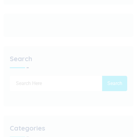
Search
Search
Categories