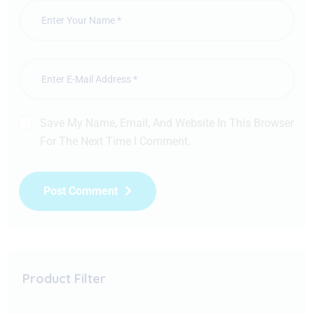
Save My Name, Email, And Website In This Browser
For The Next Time I Comment.
Post Comment
Product Filter