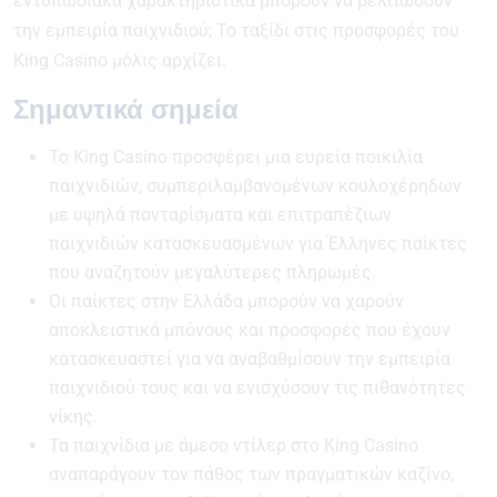
εντυπωσιακά χαρακτηριστικά μπορούν να βελτιώσουν
την εμπειρία παιχνιδιού; Το ταξίδι στις προσφορές του
King Casino μόλις αρχίζει.
Σημαντικά σημεία
Το King Casino προσφέρει μια ευρεία ποικιλία
παιχνιδιών, συμπεριλαμβανομένων κουλοχέρηδων
με υψηλά πονταρίσματα και επιτραπέζιων
παιχνιδιών κατασκευασμένων για Έλληνες παίκτες
που αναζητούν μεγαλύτερες πληρωμές.
Οι παίκτες στην Ελλάδα μπορούν να χαρούν
αποκλειστικά μπόνους και προσφορές που έχουν
κατασκευαστεί για να αναβαθμίσουν την εμπειρία
παιχνιδιού τους και να ενισχύσουν τις πιθανότητες
νίκης.
Τα παιχνίδια με άμεσο ντίλερ στο King Casino
αναπαράγουν τον πάθος των πραγματικών καζίνο,