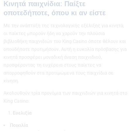
Κινητά παιχνίδια: Παίξτε
οποτεδήποτε, όπου κι αν είστε
Με την ανάπτυξη της τεχνολογικής εξέλιξης για κινητά,
οι παίκτες μπορούν ήδη να χαρούν την πλούσια
βιβλιοθήκη παιχνιδιών του King Casino όποτε θέλουν και
οπουδήποτε προτιμήσουν. Αυτή η ευκολία πρόσβασης για
κινητά προσφέρει μοναδική άνεση παιχνιδιού,
προσφέροντας τη ευχέρεια στους παίκτες να
απορροφηθούν στα προτιμώμενα τους παιχνίδια σε
κίνηση.
Ακολουθούν τρία προνόμια των παιχνιδιών για κινητά στο
King Casino:
Ευελιξία
Ποικιλία