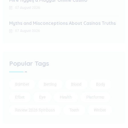
07 August 2026
Myths and Misconceptions About Casinos Truths
07 August 2026
Popular Tags
Bdmbet
Betting
Blood
Body
Efbet
Eye
Health
Platforms
Review 2026 Spinboss
Teeth
Winbet