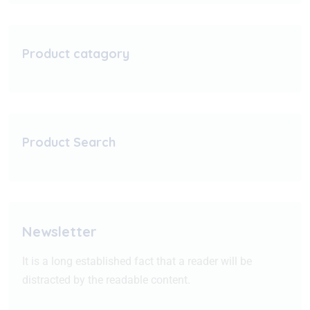
Product catagory
Product Search
Newsletter
It is a long established fact that a reader will be
distracted by the readable content.