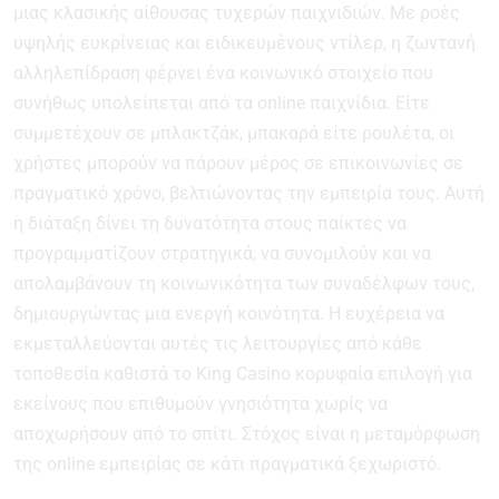
μιας κλασικής αίθουσας τυχερών παιχνιδιών. Με ροές
υψηλής ευκρίνειας και ειδικευμένους ντίλερ, η ζωντανή
αλληλεπίδραση φέρνει ένα κοινωνικό στοιχείο που
συνήθως υπολείπεται από τα online παιχνίδια. Είτε
συμμετέχουν σε μπλακτζάκ, μπακαρά είτε ρουλέτα, οι
χρήστες μπορούν να πάρουν μέρος σε επικοινωνίες σε
πραγματικό χρόνο, βελτιώνοντας την εμπειρία τους. Αυτή
η διάταξη δίνει τη δυνατότητα στους παίκτες να
προγραμματίζουν στρατηγικά, να συνομιλούν και να
απολαμβάνουν τη κοινωνικότητα των συναδέλφων τους,
δημιουργώντας μια ενεργή κοινότητα. Η ευχέρεια να
εκμεταλλεύονται αυτές τις λειτουργίες από κάθε
τοποθεσία καθιστά το King Casino κορυφαία επιλογή για
εκείνους που επιθυμούν γνησιότητα χωρίς να
αποχωρήσουν από το σπίτι. Στόχος είναι η μεταμόρφωση
της online εμπειρίας σε κάτι πραγματικά ξεχωριστό.