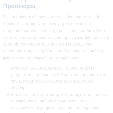
Προσφορές
Ενώ οι παίκτες εξερευνούν τον ενθουσιασμό του King
Casino, δεν μπορούν παρά να γοητευτούν από τα
απαράμιλλα μπόνους και τις προσφορές που διατίθενται.
Αυτά τους προσφέρουν την ευκαιρία να αναβαθμίσουν την
εμπειρία παιχνιδιού τους και να βελτιώσουν την
ελευθερία τους να κερδίσουν πολλά. Μερικές από τις
φανταστικές προσφορές περιλαμβάνουν:
Μπόνους Καλωσορίσματος – Οι νέοι παίκτες
μπορούν να απολαύσουν δελεαστικά μπόνους κατά
την εγγραφή τους, δίνοντάς τους ένα ισχυρό
ξεκίνημα.
Μπόνους Επαναφόρτωσης – Οι υπάρχοντες παίκτες
επωφελούνται από αυτά τα μπόνους που
ανανεώνουν τα χρήματά τους και υποστηρίζουν