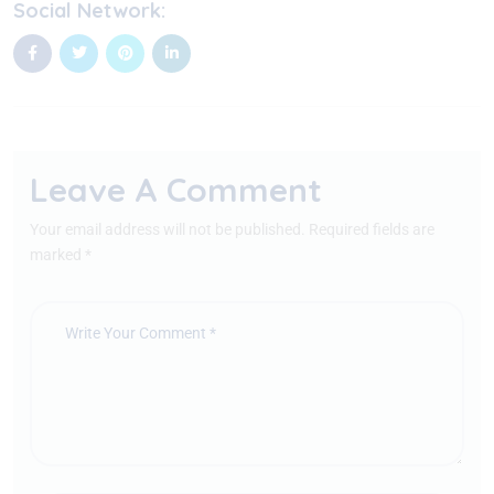
Social Network:
Leave A Comment
Your email address will not be published. Required fields are
marked *