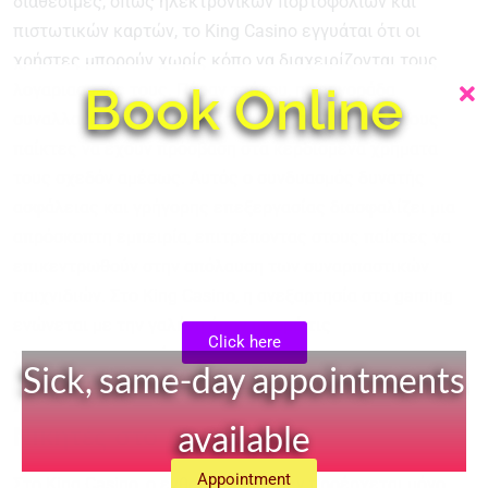
διαθέσιμες, όπως ηλεκτρονικών πορτοφολιών και
πιστωτικών καρτών, το King Casino εγγυάται ότι οι
χρήστες μπορούν χωρίς κόπο να διαχειρίζονται τους
Book Online
λογαριασμούς τους. Πέραν τούτου, η γρηγοράδα
συναλλαγών είναι εντυπωσιακή, επιτρέποντας στους
παίκτες να έχουν πρόσβαση στα κερδισμένα χρήματα
τους σχεδόν αμέσως. Αυτός ο συνδυασμός δυνατής
ασφάλειας και γρήγορης επεξεργασίας διασφαλίζει μια
απρόσκοπτη εμπειρία, επιτρέποντας στους παίκτες να
επικεντρωθούν στην απόλαυση των συναρπαστικών
παιχνιδιών. Στο King Casino, η ανεξαρτησία στο gaming
ενώνεται με την γαλήνη όσον αφορά τις
Click here
χρηματοοικονομικές συναλλαγές.
Sick, same-day appointments
Αφηγήσεις Επιτυχίας: Πραγματικοί
available
Νικητές στο King Casino
Appointment
Στο King Casino, ο ενθουσιασμός δεν προέρχεται μόνο