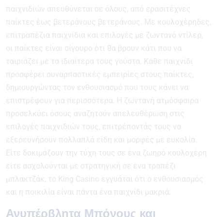
παιχνιδιών απευθύνεται σε όλους, από ερασιτέχνες
παίκτες έως βετεράνους βετεράνους. Με κουλοχέρηδες,
επιτραπέζια παιχνίδια και επιλογές με ζωντανό ντίλερ,
οι παίκτες είναι σίγουρο ότι θα βρουν κάτι που να
ταιριάζει με τα ιδιαίτερα τους γούστα. Κάθε παιχνίδι
προσφέρει συναρπαστικές εμπειρίες στους παίκτες,
δημιουργώντας τον ενθουσιασμό που τους κάνει να
επιστρέφουν για περισσότερα. Η ζωντανή ατμόσφαιρα
προσελκύει όσους αναζητούν απελευθέρωση στις
επιλογές παιχνιδιών τους, επιτρέποντάς τους να
εξερευνήσουν πολλαπλά είδη και μορφές με ευκολία.
Είτε δοκιμάζουν την τύχη τους σε ένα ζωηρό κουλοχέρη
είτε ασχολούνται με στρατηγική σε ένα τραπέζι
μπλακτζάκ, το King Casino εγγυάται ότι ο ενθουσιασμός
και η ποικιλία είναι πάντα ένα παιχνίδι μακριά.
Ανυπέρβλητα Μπόνους και