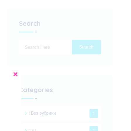
Search
Search
Categories
! Без рубрики
1
170
2