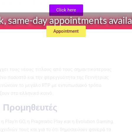
 Gargantoon και διάφορους πολλαπλασιαστές.
ιακό RTP 96.77%. Είναι ένα σλοτ γεμάτο από
Click here
k, same-day appointments avail
λα, που μπορούν να οδηγήσουν σε σημαντικά κέρδη.
o Casino Σλοτ με Υψηλό
Appointment
υχαία. Στηρίζεται σε αυστηρότατα κριτήρια, με το RTP να
έγχει τους νέους τίτλους από τους σημαντικότερους
νο ποσοστό και την φερεγγυότητα της Γεννήτριας
 ενώνουν το μεγάλο RTP με εντυπωσιακό τρόπο
ζουν στο ελληνικό κοινό.
ς Προμηθευτές
η Play’n GO, η Pragmatic Play και η Evolution Gaming.
ιχνιδιών τους και για το ότι δημοσιεύουν φανερά τα