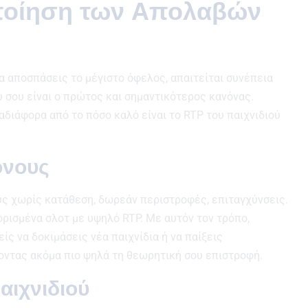
οποίηση των Απολαβών
 να αποσπάσεις το μέγιστο όφελος, απαιτείται συνέπεια
υ σου είναι ο πρώτος και σημαντικότερος κανόνας.
 αδιάφορα από το πόσο καλό είναι το RTP του παιχνιδιού
όνους
υς χωρίς κατάθεση, δωρεάν περιστροφές, επιταγχύνσεις.
ρισμένα σλοτ με υψηλό RTP. Με αυτόν τον τρόπο,
ς να δοκιμάσεις νέα παιχνίδια ή να παίξεις
οντας ακόμα πιο ψηλά τη θεωρητική σου επιστροφή.
αιχνιδιού