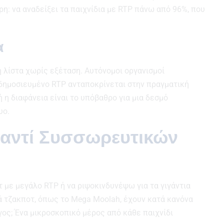
αρη: να αναδείξει τα παιχνίδια με RTP πάνω από 96%, που
α
 λίστα χωρίς εξέταση. Αυτόνομοι οργανισμοί
 δημοσιευμένο RTP ανταποκρίνεται στην πραγματική
ή η διαφάνεια είναι το υπόβαθρο για μια δεσμό
υο.
 αντί Συσσωρευτικών
 με μεγάλο RTP ή να ριψοκινδυνέψω για τα γιγάντια
 τζακποτ, όπως το Mega Moolah, έχουν κατά κανόνα
ος; Ένα μικροσκοπικό μέρος από κάθε παιχνίδι