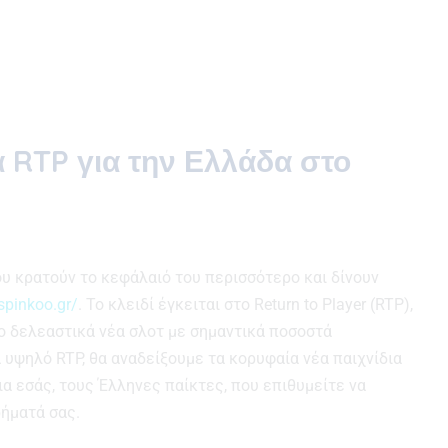
 RTP για την Ελλάδα στο
που κρατούν το κεφάλαιό του περισσότερο και δίνουν
/spinkoo.gr/
. Το κλειδί έγκειται στο Return to Player (RTP),
πιο δελεαστικά νέα σλοτ με σημαντικά ποσοστά
υψηλό RTP, θα αναδείξουμε τα κορυφαία νέα παιχνίδια
α εσάς, τους Έλληνες παίκτες, που επιθυμείτε να
ρήματά σας.