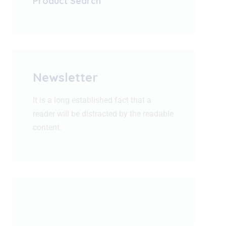
Product Search
Newsletter
It is a long established fact that a
reader will be distracted by the readable
content.