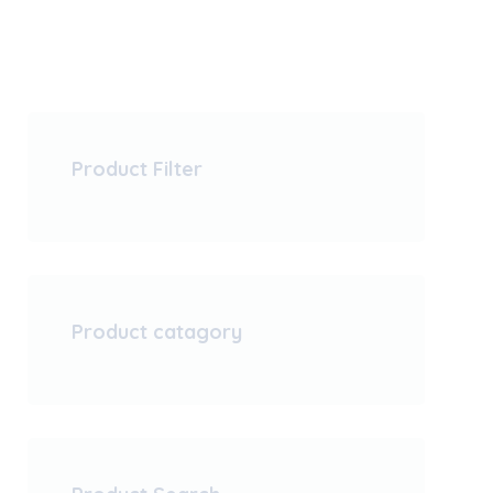
Product Filter
Product catagory