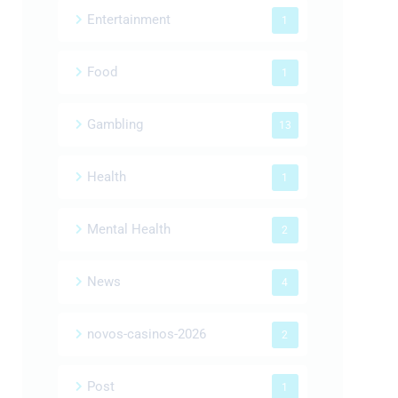
Entertainment
1
Food
1
Gambling
13
Health
1
Mental Health
2
News
4
novos-casinos-2026
2
Post
1