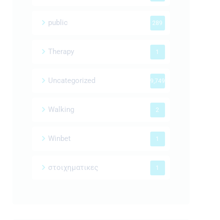
public
289
Therapy
1
Uncategorized
9,749
Walking
2
Winbet
1
στοιχηματικες
1