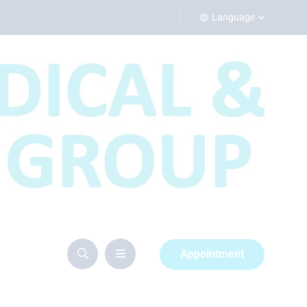
Language
Appointment