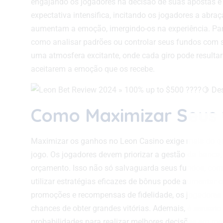
engajando os jogadores na decisão de suas apostas e 
expectativa intensifica, incitando os jogadores a abra
aumentam a emoção, imergindo-os na experiência. Para
como analisar padrões ou controlar seus fundos com sa
uma atmosfera excitante, onde cada giro pode resulta
aceitarem a emoção que os recebe.
Como Maximizar Seus 
Maximizar os ganhos no Leon Casino exige mais do qu
jogo. Os jogadores devem priorizar a gestão da banca
orçamento. Isso não só salvaguarda seus fundos, com
utilizar estratégias eficazes de bônus pode aumentar c
promoções e recompensas de fidelidade, os jogadores
chances de obter grandes vitórias. Ademais, é sensato
probabilidades para realizar melhores decisões em m