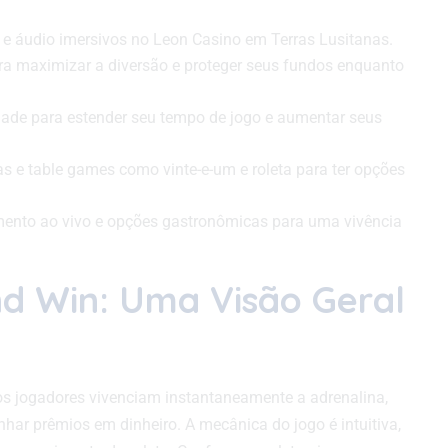
 e áudio imersivos no Leon Casino em Terras Lusitanas.
ara maximizar a diversão e proteger seus fundos enquanto
ldade para estender seu tempo de jogo e aumentar seus
 e table games como vinte-e-um e roleta para ter opções
mento ao vivo e opções gastronômicas para uma vivência
nd Win: Uma Visão Geral
os jogadores vivenciam instantaneamente a adrenalina,
har prêmios em dinheiro. A mecânica do jogo é intuitiva,