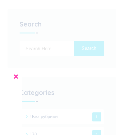
Search
Search
Categories
! Без рубрики
1
170
2