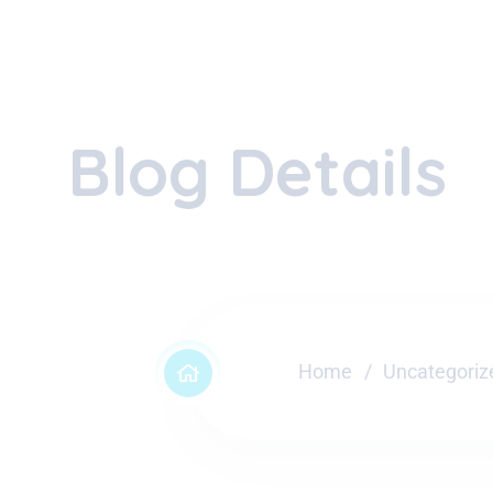
Blog Details
Home
Uncategoriz