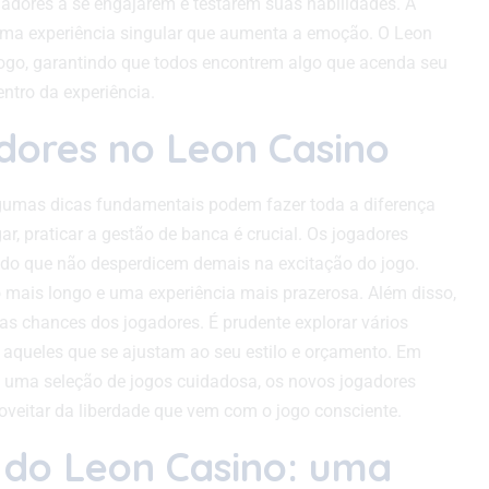
gadores a se engajarem e testarem suas habilidades. A
uma experiência singular que aumenta a emoção. O Leon
 jogo, garantindo que todos encontrem algo que acenda seu
entro da experiência.
dores no Leon Casino
gumas dicas fundamentais podem fazer toda a diferença
ar, praticar a gestão de banca é crucial. Os jogadores
ndo que não desperdicem demais na excitação do jogo.
mais longo e uma experiência mais prazerosa. Além disso,
 as chances dos jogadores. É prudente explorar vários
r aqueles que se ajustam ao seu estilo e orçamento. Em
uma seleção de jogos cuidadosa, os novos jogadores
veitar da liberdade que vem com o jogo consciente.
 do Leon Casino: uma