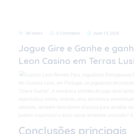
49 Views
0 Comments
June 19, 2026
Jogue Gire e Ganhe e ganh
Leon Casino em Terras Lus
No Cassino Leon, em Portugal, os jogadores encontra
“Gire e Ganhe”. A mecânica simples do jogo atrai tant
expectativa cresce, criando uma atmosfera emocionan
vibrante, também descobrem chances para ampliar seu
podem maximizar o êxito nesse ambiente animado? A 
Conclusões principais