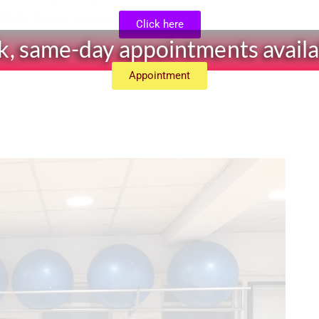
riência de jogo e aproveitar da emoção de movimentar os
Click here
o.
k, same-day appointments avail
 excitantes no Leon
Appointment