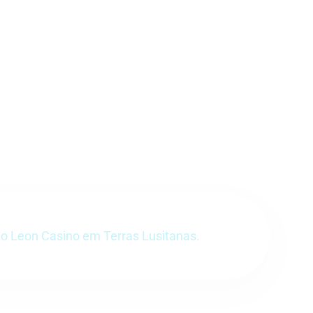
o Leon Casino em Terras Lusitanas.