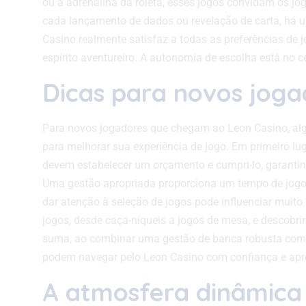
ou a adrenalina da roleta, esses jogos convidam os jo
cada lançamento de dados ou revelação de carta, há 
Casino realmente satisfaz a todas as preferências de
espírito aventureiro. A autonomia de escolha está no c
Dicas para novos joga
Para novos jogadores que chegam ao Leon Casino, al
para melhorar sua experiência de jogo. Em primeiro lug
devem estabelecer um orçamento e cumpri-lo, garanti
Uma gestão apropriada proporciona um tempo de jogo 
dar atenção à seleção de jogos pode influenciar muito
jogos, desde caça-níqueis a jogos de mesa, e descobri
suma, ao combinar uma gestão de banca robusta com 
podem navegar pelo Leon Casino com confiança e apro
A atmosfera dinâmica