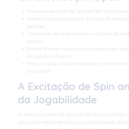
Vivencie a excitação do Spin and Win com visuals
Gerencie seu saldo bancário de forma eficiente p
participa.
Tire proveito de as promoções e os clubes de lea
ganhos.
Explore diversas máquinas caça-níqueis com temas
de jogo diversificadas.
Imersa-se pela ambiente dinâmica, com entreteni
memorável.
A Excitação de Spin a
da Jogabilidade
Ao entrar no mundo de Spin and Win no Leon Casino, 
pois o jogo mescla emoção com a possibilidade de gan