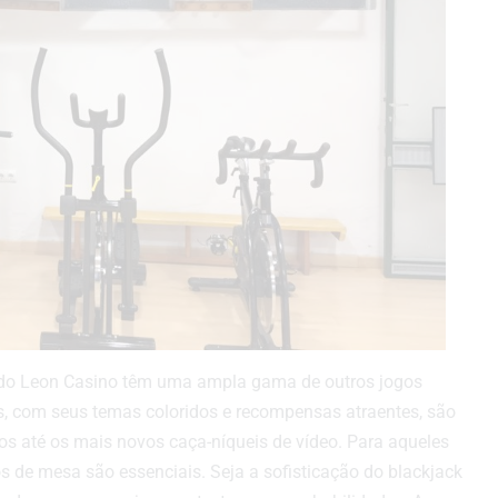
s do Leon Casino têm uma ampla gama de outros jogos
s, com seus temas coloridos e recompensas atraentes, são
s até os mais novos caça-níqueis de vídeo. Para aqueles
s de mesa são essenciais. Seja a sofisticação do blackjack