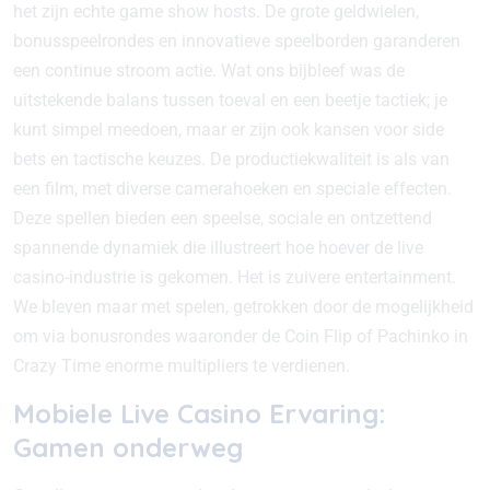
het zijn echte game show hosts. De grote geldwielen,
bonusspeelrondes en innovatieve speelborden garanderen
een continue stroom actie. Wat ons bijbleef was de
uitstekende balans tussen toeval en een beetje tactiek; je
kunt simpel meedoen, maar er zijn ook kansen voor side
bets en tactische keuzes. De productiekwaliteit is als van
een film, met diverse camerahoeken en speciale effecten.
Deze spellen bieden een speelse, sociale en ontzettend
spannende dynamiek die illustreert hoe hoever de live
casino-industrie is gekomen. Het is zuivere entertainment.
We bleven maar met spelen, getrokken door de mogelijkheid
om via bonusrondes waaronder de Coin Flip of Pachinko in
Crazy Time enorme multipliers te verdienen.
Mobiele Live Casino Ervaring:
Gamen onderweg