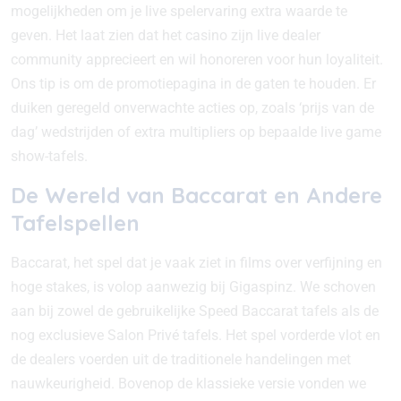
mogelijkheden om je live spelervaring extra waarde te
geven. Het laat zien dat het casino zijn live dealer
community apprecieert en wil honoreren voor hun loyaliteit.
Ons tip is om de promotiepagina in de gaten te houden. Er
duiken geregeld onverwachte acties op, zoals ‘prijs van de
dag’ wedstrijden of extra multipliers op bepaalde live game
show-tafels.
De Wereld van Baccarat en Andere
Tafelspellen
Baccarat, het spel dat je vaak ziet in films over verfijning en
hoge stakes, is volop aanwezig bij Gigaspinz. We schoven
aan bij zowel de gebruikelijke Speed Baccarat tafels als de
nog exclusieve Salon Privé tafels. Het spel vorderde vlot en
de dealers voerden uit de traditionele handelingen met
nauwkeurigheid. Bovenop de klassieke versie vonden we