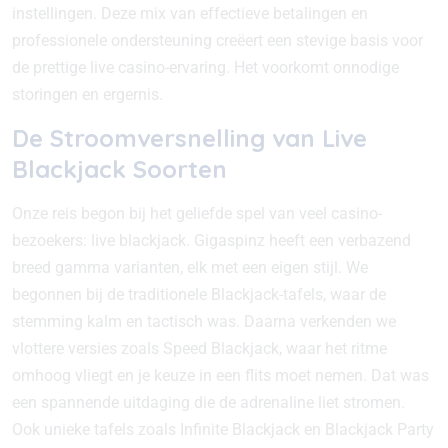
instellingen. Deze mix van effectieve betalingen en
professionele ondersteuning creëert een stevige basis voor
de prettige live casino-ervaring. Het voorkomt onnodige
storingen en ergernis.
De Stroomversnelling van Live
Blackjack Soorten
Onze reis begon bij het geliefde spel van veel casino-
bezoekers: live blackjack. Gigaspinz heeft een verbazend
breed gamma varianten, elk met een eigen stijl. We
begonnen bij de traditionele Blackjack-tafels, waar de
stemming kalm en tactisch was. Daarna verkenden we
vlottere versies zoals Speed Blackjack, waar het ritme
omhoog vliegt en je keuze in een flits moet nemen. Dat was
een spannende uitdaging die de adrenaline liet stromen.
Ook unieke tafels zoals Infinite Blackjack en Blackjack Party