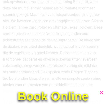
ook opwindende variaties zoals Lightning Baccarat, waar
dezelfde multiplier-mechaniek als bij roulette voor meer
spanning zorgt. Maar het live tafelspel-aanbod eindigt hier
niet. We kwamen tegen een omvangrijke selectie van Casino
Hold’em, Three Card Poker en Ultimate Texas Hold’em. Deze
spellen gaven een leuke afwisseling en gunden ons
pokerstrategieën tegen de dealer uitproberen. De uitleg van
de dealers was altijd duidelijk, wat cruciaal is voor spelers
die de regels niet zo goed kennen. De samenstelling van
traditioneel baccarat en diverse pokervarianten levert een
volwaardige en gevarieerde tafelspelervaring die reikt dan
het standaardaanbod. Ook spellen zoals Dragon Tiger en
Sic Bo stonden klaar, die een snelle en simpele spelervaring
bieden voor momenten van onmiddellijke actie zonder
lastige regels.
Book Online
Transacties en Klantenservice voor