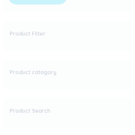
Product Filter
Product catagory
Product Search