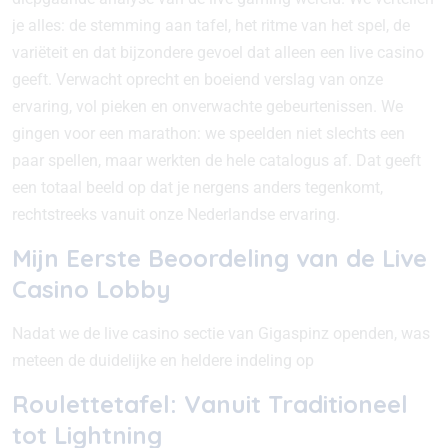
je alles: de stemming aan tafel, het ritme van het spel, de
variëteit en dat bijzondere gevoel dat alleen een live casino
geeft. Verwacht oprecht en boeiend verslag van onze
ervaring, vol pieken en onverwachte gebeurtenissen. We
gingen voor een marathon: we speelden niet slechts een
paar spellen, maar werkten de hele catalogus af. Dat geeft
een totaal beeld op dat je nergens anders tegenkomt,
rechtstreeks vanuit onze Nederlandse ervaring.
Mijn Eerste Beoordeling van de Live
Casino Lobby
Nadat we de live casino sectie van Gigaspinz openden, was
meteen de duidelijke en heldere indeling op
Roulettetafel: Vanuit Traditioneel
tot Lightning