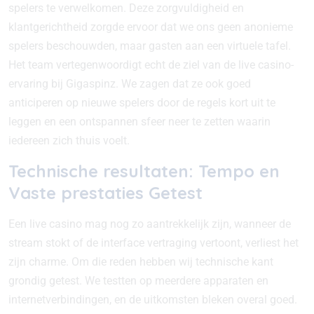
spelers te verwelkomen. Deze zorgvuldigheid en
klantgerichtheid zorgde ervoor dat we ons geen anonieme
spelers beschouwden, maar gasten aan een virtuele tafel.
Het team vertegenwoordigt echt de ziel van de live casino-
ervaring bij Gigaspinz. We zagen dat ze ook goed
anticiperen op nieuwe spelers door de regels kort uit te
leggen en een ontspannen sfeer neer te zetten waarin
iedereen zich thuis voelt.
Technische resultaten: Tempo en
Vaste prestaties Getest
Een live casino mag nog zo aantrekkelijk zijn, wanneer de
stream stokt of de interface vertraging vertoont, verliest het
zijn charme. Om die reden hebben wij technische kant
grondig getest. We testten op meerdere apparaten en
internetverbindingen, en de uitkomsten bleken overal goed.