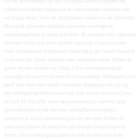
Na het doornemen van het volledige aanbod hebben we
enkele individuele topkeuzes en verrassende vondsten die
we graag delen. Voor de strategische spelers is de Unlimited
Blackjack tafel een absolute aanrader vanwege de
aanpasbaarheid en extra side bets. Bij roulette viel Lightning
Roulette in het oog voor ultieme sensatie, maar voor een
meer ontspannen, traditionele beleving is de French Roulette
tafel met zijn fraaie opmaak een verborgen parel. Onder de
game shows vonden wij Crazy Time onweerstaanbaar
vanwege de enorme variatie in bonusspellen. Monopoly Live
geeft dan weer een unieke tactische diepgang met zijn op
een bordspel lijkende bonusfase. Een echte verrassing was
de Live Sic Bo tafel, waar de basisstructuur van het spel
gecombineerd wordt met een verbluffend energieke
presentator. Onze aanbeveling is om een keer buiten de
gebaande paden te treden en een minder bekend spel te
testen. De afwerkingskwaliteit is over de hele linie even