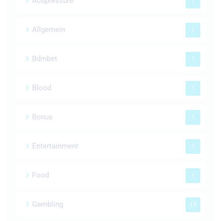
Acupressure
1
Allgemein
1
Bdmbet
1
Blood
1
Bonus
1
Entertainment
1
Food
1
Gambling
13