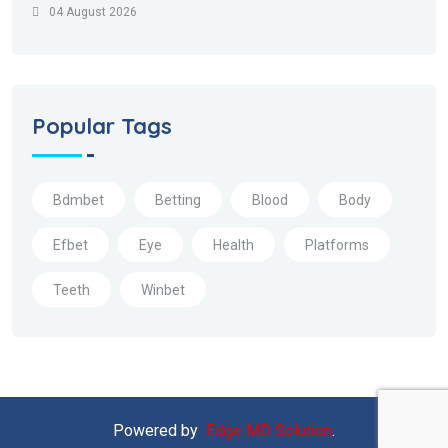
04 August 2026
Popular Tags
Bdmbet
Betting
Blood
Body
Efbet
Eye
Health
Platforms
Teeth
Winbet
Powered by
Edge MD Solution
.