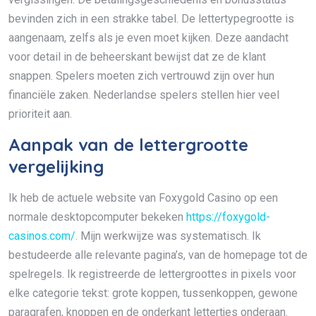
bevinden zich in een strakke tabel. De lettertypegrootte is
aangenaam, zelfs als je even moet kijken. Deze aandacht
voor detail in de beheerskant bewijst dat ze de klant
snappen. Spelers moeten zich vertrouwd zijn over hun
financiële zaken. Nederlandse spelers stellen hier veel
prioriteit aan.
Aanpak van de lettergrootte
vergelijking
Ik heb de actuele website van Foxygold Casino op een
normale desktopcomputer bekeken
https://foxygold-
casinos.com/
. Mijn werkwijze was systematisch. Ik
bestudeerde alle relevante pagina’s, van de homepage tot de
spelregels. Ik registreerde de lettergroottes in pixels voor
elke categorie tekst: grote koppen, tussenkoppen, gewone
paragrafen, knoppen en de onderkant lettertjes onderaan.