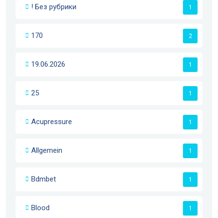
! Без рубрики
1
170
2
19.06.2026
1
25
1
Acupressure
1
Allgemein
1
Bdmbet
1
Blood
1