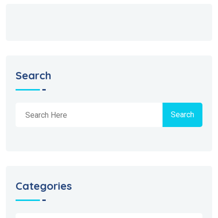
Search
Search
Categories