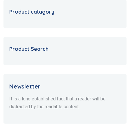
Product catagory
Product Search
Newsletter
It is a long established fact that a reader will be
distracted by the readable content.