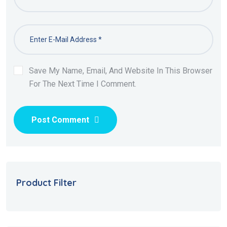
Save My Name, Email, And Website In This Browser
For The Next Time I Comment.
Post Comment
Product Filter