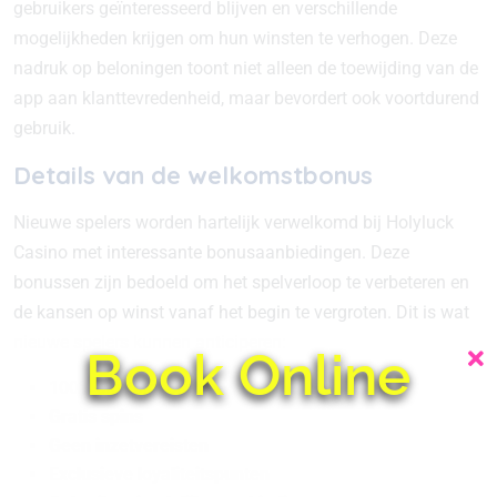
gebruikers geïnteresseerd blijven en verschillende
mogelijkheden krijgen om hun winsten te verhogen. Deze
nadruk op beloningen toont niet alleen de toewijding van de
app aan klanttevredenheid, maar bevordert ook voortdurend
gebruik.
Details van de welkomstbonus
Nieuwe spelers worden hartelijk verwelkomd bij Holyluck
Casino met interessante bonusaanbiedingen. Deze
bonussen zijn bedoeld om het spelverloop te verbeteren en
de kansen op winst vanaf het begin te vergroten. Dit is wat
nieuwe spelers kunnen anticiperen:
Book Online
100% stortingsbonus
Gratis spins
Geen inzetvereisten
Exclusieve loyaliteitspunten