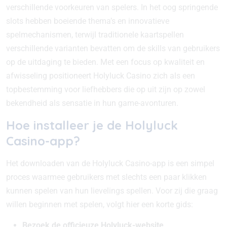
verschillende voorkeuren van spelers. In het oog springende
slots hebben boeiende thema’s en innovatieve
spelmechanismen, terwijl traditionele kaartspellen
verschillende varianten bevatten om de skills van gebruikers
op de uitdaging te bieden. Met een focus op kwaliteit en
afwisseling positioneert Holyluck Casino zich als een
topbestemming voor liefhebbers die op uit zijn op zowel
bekendheid als sensatie in hun game-avonturen.
Hoe installeer je de Holyluck
Casino-app?
Het downloaden van de Holyluck Casino-app is een simpel
proces waarmee gebruikers met slechts een paar klikken
kunnen spelen van hun lievelings spellen. Voor zij die graag
willen beginnen met spelen, volgt hier een korte gids:
Bezoek de officieuze Holyluck-website