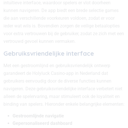
intuïtieve interface, waardoor spelers er vlot doorheen
kunnen navigeren. De app biedt een brede selectie games
die aan verschillende voorkeuren voldoen, zodat er voor
ieder wat wils is. Bovendien zorgen de veilige betaalopties
voor extra vertrouwen bij de gebruiker, zodat ze zich met een
vertrouwd gevoel kunnen vermaken.
Gebruiksvriendelijke interface
Met een gestroomlijnd en gebruiksvriendelijk ontwerp
garandeert de Holyluck Casino-app in Nederland dat
gebruikers eenvoudig door de diverse functies kunnen
navigeren. Deze gebruiksvriendelijke interface verbetert niet
alleen de spelervaring, maar stimuleert ook de loyaliteit en
binding van spelers. Hieronder enkele belangrijke elementen:
Gestroomlijnde navigatie
Gepersonaliseerd dashboard