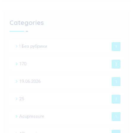
Categories
! Без рубрики
1
170
2
19.06.2026
1
25
1
Acupressure
1