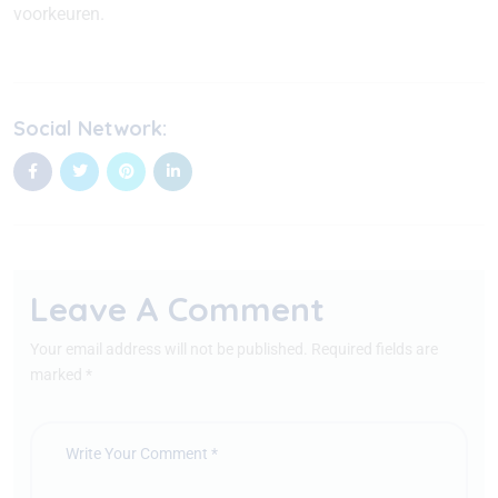
voorkeuren.
Social Network:
Leave A Comment
Your email address will not be published. Required fields are
marked *