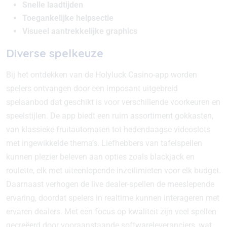
Snelle laadtijden
Toegankelijke helpsectie
Visueel aantrekkelijke graphics
Diverse spelkeuze
Bij het ontdekken van de Holyluck Casino-app worden
spelers ontvangen door een imposant uitgebreid
spelaanbod dat geschikt is voor verschillende voorkeuren en
speelstijlen. De app biedt een ruim assortiment gokkasten,
van klassieke fruitautomaten tot hedendaagse videoslots
met ingewikkelde thema’s. Liefhebbers van tafelspellen
kunnen plezier beleven aan opties zoals blackjack en
roulette, elk met uiteenlopende inzetlimieten voor elk budget.
Daarnaast verhogen de live dealer-spellen de meeslepende
ervaring, doordat spelers in realtime kunnen interageren met
ervaren dealers. Met een focus op kwaliteit zijn veel spellen
gecreëerd door vooraanstaande softwareleveranciers, wat