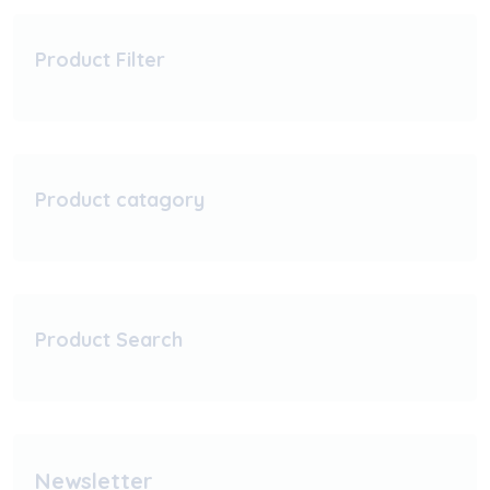
Product Filter
Product catagory
Product Search
Newsletter