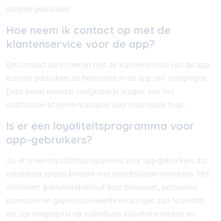
jongere gebruikers.
Hoe neem ik contact op met de
klantenservice voor de app?
Om contact op te nemen met de klantenservice van de app,
kunnen gebruikers de helpsectie in de app zelf raadplegen.
Deze bevat meestal veelgestelde vragen, een live
chatfunctie of een e-mailoptie voor individuele hulp.
Is er een loyaliteitsprogramma voor
app-gebruikers?
Ja, er is een loyaliteitsprogramma voor app-gebruikers dat
consistent spelen beloont met verschillende voordelen. Het
stimuleert gebruikersbehoud door bonussen, exclusieve
promoties en gepersonaliseerde ervaringen aan te bieden
die zijn toegespitst op individuele activiteitsniveaus en