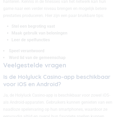
hanteren. Kennis in de finesses van het netwerk kan hun
game naar een verder niveau brengen en mogelijk betere
prestaties produceren. Hier zijn een paar bruikbare tips:
Stel een begroting vast
Maak gebruik van beloningen
Leer de spelfuncties
Speel verantwoord
Word lid van de gemeenschap
Veelgestelde vragen
Is de Holyluck Casino-app beschikbaar
voor iOS en Android?
Ja, de Holyluck Casino-app is beschikbaar voor zowel iOS-
als Android-apparaten. Gebruikers kunnen genieten van een
naadloze spelervaring op hun smartphones, waardoor ze
eenvoudig altijd en overal hun favoriete spellen kunnen