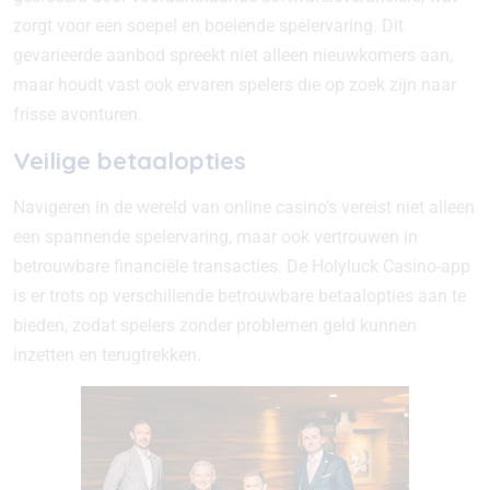
zorgt voor een soepel en boeiende spelervaring. Dit
gevarieerde aanbod spreekt niet alleen nieuwkomers aan,
maar houdt vast ook ervaren spelers die op zoek zijn naar
frisse avonturen.
Veilige betaalopties
Navigeren in de wereld van online casino’s vereist niet alleen
een spannende spelervaring, maar ook vertrouwen in
betrouwbare financiële transacties. De Holyluck Casino-app
is er trots op verschillende betrouwbare betaalopties aan te
bieden, zodat spelers zonder problemen geld kunnen
inzetten en terugtrekken.