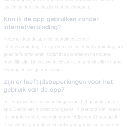
spelen en hun spelplezier kunnen verhogen.
Kan ik de app gebruiken zonder
internetverbinding?
Nee, men kan de app niet gebruiken zonder
internetverbinding. De app vereist een internetverbinding om
goed te functioneren, zodat live updates en interacties
mogelijk zijn. Dit is essentieel voor een aantrekkelijke game-
ervaring en veilige transacties.
Zijn er leeftijdsbeperkingen voor het
gebruik van de app?
Ja, er gelden leeftijdsbeperkingen voor het gebruik van de
app. Gebruikers moeten doorgaans 18 jaar oud zijn, hoewel
in sommige regio’s een minimumleeftijd van 21 jaar geldt.
Deze wetten garanderen verantwoord gamen en schermen