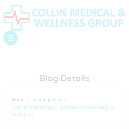
Blog Details
Home
Uncategorized
Holyluck Casino App – Installeer en speel direct in
Nederland