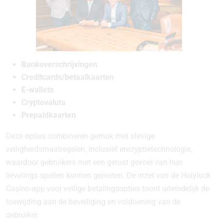
Bankoverschrijvingen
Creditcards/betaalkaarten
E-wallets
Cryptovaluta
Prepaidkaarten
Deze opties combineren gemak met stevige
veiligheidsmaatregelen, inclusief encryptietechnologie,
waardoor gebruikers met een gerust gevoel van hun
lievelings spellen kunnen genieten. De inzet van de Holyluck
Casino-app voor veilige betalingsopties toont uiteindelijk de
toewijding aan de beveiliging en voldoening van de
gebruiker.