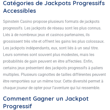
Catégories de Jackpots Progressifs
Accessibles
Spinstein Casino propose plusieurs formats de jackpots
progressifs. Les jackpots de réseau sont les plus connus.
Liés à de nombreux jeux et casinos partenaires, ils
grossissent très vite et offrent les gains les plus colossaux.
Les jackpots indépendants, eux, sont liés à un seul titre.
Leurs sommes sont souvent plus modestes, mais les
probabilités de gain peuvent en être affectées. Enfin,
certains jeux présentent des jackpots progressifs à paliers
multiples. Plusieurs cagnottes de tailles différentes peuvent
être remportées sur un même tour. Cette diversité permet à
chaque joueur de opter pour l’aventure qui lui ressemble.
Comment Gagner un Jackpot
Progressif