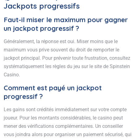
Jackpots progressifs
Faut-il miser le maximum pour gagner
un jackpot progressif ?
Généralement, la réponse est oui. Miser moins que le
maximum vous prive souvent du droit de remporter le
jackpot principal. Pour prévenir toute frustration, consultez
systématiquement les règles du jeu sur le site de Spinstein
Casino.
Comment est payé un jackpot
progressif ?
Les gains sont crédités immédiatement sur votre compte
joueur. Pour les montants considérables, le casino peut
mener des vérifications complémentaires. Un conseiller
vous joindra alors pour organiser un paiement sécurisé, qui