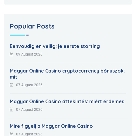
Popular Posts
Eenvoudig en veilig: je eerste storting
09 August 2026
Magyar Online Casino cryptocurrency bónuszok:
mit
07 August 2026
Magyar Online Casino áttekintés: miért érdemes
07 August 2026
Mire figyelj a Magyar Online Casino
07 August 2026