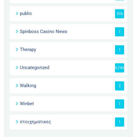
public
306
Spinboss Casino News
1
Therapy
1
Uncategorized
9,749
Walking
2
Winbet
1
στοιχηματικες
1