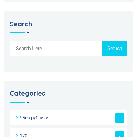
Search
Search
Categories
! Без рубрики
1
170
2