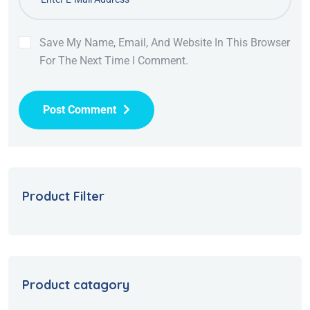
Save My Name, Email, And Website In This Browser
For The Next Time I Comment.
Post Comment
Product Filter
Product catagory