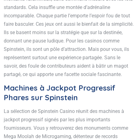
standards. Cela insuffle une montée d’adrénaline
incomparable. Chaque partie l’emporte l’espoir fou de tout
faire basculer. Ces jeux ont aussi le bienfait de la simplicité.
Ils se basent moins sur la stratégie que sur la destinée,
donnant une pause ludique. Pour les casinos comme
Spinstein, ils sont un pôle d’attraction. Mais pour vous, ils
représentent surtout une expérience partagée. Sans le
savoir, des foule de contributeurs aident à bâtir un magot
partagé, ce qui apporte une facette sociale fascinante.
Machines à Jackpot Progressif
Phares sur Spinstein
La sélection de Spinstein Casino réunit des machines à
jackpot progressif signés par les plus importants
fournisseurs. Vous y retrouverez des monuments comme
Mega Moolah de Microgaming, détenteur de records