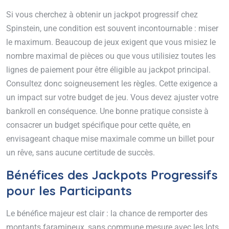
Si vous cherchez à obtenir un jackpot progressif chez
Spinstein, une condition est souvent incontournable : miser
le maximum. Beaucoup de jeux exigent que vous misiez le
nombre maximal de pièces ou que vous utilisiez toutes les
lignes de paiement pour être éligible au jackpot principal.
Consultez donc soigneusement les règles. Cette exigence a
un impact sur votre budget de jeu. Vous devez ajuster votre
bankroll en conséquence. Une bonne pratique consiste à
consacrer un budget spécifique pour cette quête, en
envisageant chaque mise maximale comme un billet pour
un rêve, sans aucune certitude de succès.
Bénéfices des Jackpots Progressifs
pour les Participants
Le bénéfice majeur est clair : la chance de remporter des
montants faramineux, sans commune mesure avec les lots