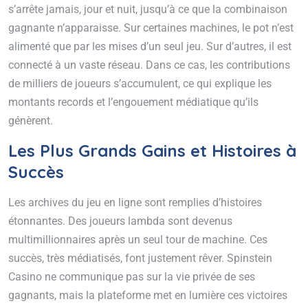
s’arrête jamais, jour et nuit, jusqu’à ce que la combinaison
gagnante n’apparaisse. Sur certaines machines, le pot n’est
alimenté que par les mises d’un seul jeu. Sur d’autres, il est
connecté à un vaste réseau. Dans ce cas, les contributions
de milliers de joueurs s’accumulent, ce qui explique les
montants records et l’engouement médiatique qu’ils
génèrent.
Les Plus Grands Gains et Histoires à
Succès
Les archives du jeu en ligne sont remplies d’histoires
étonnantes. Des joueurs lambda sont devenus
multimillionnaires après un seul tour de machine. Ces
succès, très médiatisés, font justement rêver. Spinstein
Casino ne communique pas sur la vie privée de ses
gagnants, mais la plateforme met en lumière ces victoires