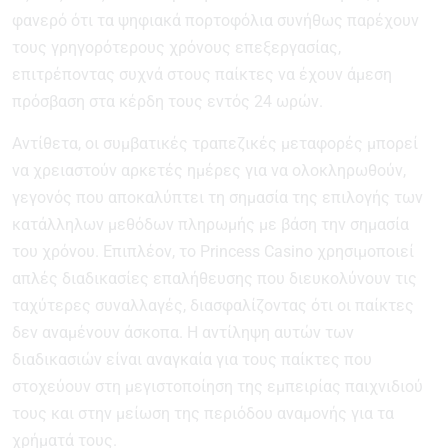
φανερό ότι τα ψηφιακά πορτοφόλια συνήθως παρέχουν
τους γρηγορότερους χρόνους επεξεργασίας,
επιτρέποντας συχνά στους παίκτες να έχουν άμεση
πρόσβαση στα κέρδη τους εντός 24 ωρών.
Αντίθετα, οι συμβατικές τραπεζικές μεταφορές μπορεί
να χρειαστούν αρκετές ημέρες για να ολοκληρωθούν,
γεγονός που αποκαλύπτει τη σημασία της επιλογής των
κατάλληλων μεθόδων πληρωμής με βάση την σημασία
του χρόνου. Επιπλέον, το Princess Casino χρησιμοποιεί
απλές διαδικασίες επαλήθευσης που διευκολύνουν τις
ταχύτερες συναλλαγές, διασφαλίζοντας ότι οι παίκτες
δεν αναμένουν άσκοπα. Η αντίληψη αυτών των
διαδικασιών είναι αναγκαία για τους παίκτες που
στοχεύουν στη μεγιστοποίηση της εμπειρίας παιχνιδιού
τους και στην μείωση της περιόδου αναμονής για τα
χρήματά τους.