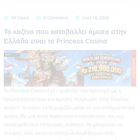
59 Views
0 Comments
June 19, 2026
Το καζίνο που καταβάλλει άμεσα στην
Ελλάδα είναι το Princess Casino
Το
Princess
Casino έχει τραβήξει την προσοχή ως η
πρώτη πλατφόρμα για άμεσες πληρωμές στην Ελλάδα,
αλλά τι το κάνει να ξεχωρίζει μέσα σε μια ανταγωνιστική
αγορά; Με μια απλή διαδικασία επαλήθευσης και μια
σειρά μεθόδων πληρωμής, κάποιος θα μπορούσε να
σκεφτεί πώς αυτοί οι στοιχεία συμβάλλουν στην