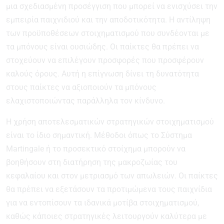
μια σχεδιασμένη προσέγγιση που μπορεί να ενισχύσει την
εμπειρία παιχνιδιού και την αποδοτικότητα. Η αντίληψη
των προϋποθέσεων στοιχηματισμού που συνδέονται με
τα μπόνους είναι ουσιώδης. Οι παίκτες θα πρέπει να
στοχεύουν να επιλέγουν προσφορές που προσφέρουν
καλούς όρους. Αυτή η επίγνωση δίνει τη δυνατότητα
στους παίκτες να αξιοποιούν τα μπόνους
ελαχιστοποιώντας παράλληλα τον κίνδυνο.
Η χρήση αποτελεσματικών στρατηγικών στοιχηματισμού
είναι το ίδιο σημαντική. Μέθοδοι όπως το Σύστημα
Martingale ή το προσεκτικό στοίχημα μπορούν να
βοηθήσουν στη διατήρηση της μακροζωίας του
κεφαλαίου και στον μετριασμό των απωλειών. Οι παίκτες
θα πρέπει να εξετάσουν τα προτιμώμενα τους παιχνίδια
για να εντοπίσουν τα ιδανικά μοτίβα στοιχηματισμού,
καθώς κάποιες στρατηγικές λειτουργούν καλύτερα με