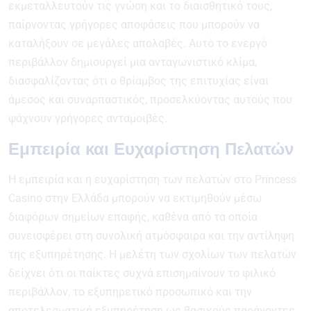
εκμεταλλευτούν τις γνώση και το διαισθητικό τους,
παίρνοντας γρήγορες αποφάσεις που μπορούν να
καταλήξουν σε μεγάλες απολαβές. Αυτό το ενεργό
περιβάλλον δημιουργεί μια ανταγωνιστικό κλίμα,
διασφαλίζοντας ότι ο θρίαμβος της επιτυχίας είναι
άμεσος και συναρπαστικός, προσελκύοντας αυτούς που
ψάχνουν γρήγορες ανταμοιβές.
Εμπειρία και Ευχαρίστηση Πελατών
Η εμπειρία και η ευχαρίστηση των πελατών στο Princess
Casino στην Ελλάδα μπορούν να εκτιμηθούν μέσω
διαφόρων σημείων επαφής, καθένα από τα οποία
συνεισφέρει στη συνολική ατμόσφαιρα και την αντίληψη
της εξυπηρέτησης. Η μελέτη των σχολίων των πελατών
δείχνει ότι οι παίκτες συχνά επισημαίνουν το φιλικό
περιβάλλον, το εξυπηρετικό προσωπικό και την
αποτελεσματική εξυπηρέτηση ως βασικούς παράγοντες