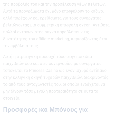
της προβολής του και την προσέλκυση νέων πελατών.
Αυτά τα προγράμματα όχι μόνο επωφελούν το καζίνο,
αλλά παρέχουν και ερεθίσματα για τους συνεργάτες,
βελτιώνοντας μια συμμετρική επωφελή σχέση. Αντίθετα,
πολλοί ανταγωνιστές συχνά παραβλέπουν τις
δυνατότητες του affiliate marketing, περιορίζοντας έτσι
την εμβέλειά τους.
Αυτή η στρατηγική προσοχή τόσο στην ποικιλία
παιχνιδιών όσο και στις συνεργασίες με συνεργάτες
τοποθετεί το Princess Casino ως έναν ισχυρό αντίπαλο
στην ελληνική σκηνή τυχερών παιχνιδιών, διακρίνοντάς
το από τους ανταγωνιστές του, οι οποίοι ενδέχεται να
μην δίνουν τόσο μεγάλη προτεραιότητα σε αυτά τα
στοιχεία.
Προσφορές και Μπόνους για