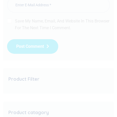
Save My Name, Email, And Website In This Browser
For The Next Time I Comment.
Post Comment
Product Filter
Product catagory