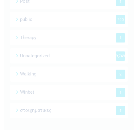
Post
1
public
290
Therapy
1
Uncategorized
9,749
Walking
2
Winbet
1
στοιχηματικες
1