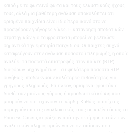
καιρό με τα φωτεινά φώτα και τους ελκυστικούς ήχους
τους, αλλά μια βαθύτερη ανάλυση αποκαλύπτει ότι
ορισμένα παιχνίδια είναι ιδιαίτερα ικανά στο να
προσφέρουν γρήγορες νίκες. Η κατανόηση αποδοτικών
στρατηγικών για τα φρουτάκια μπορεί να βελτιώσει
σημαντικά την εμπειρία παιχνιδιού. Οι παίχτες συχνά
καταφεύγουν στην ανάλυση ποσοστού πληρωμής, η οποία
αναλύει τα ποσοστά επιστροφής στον παίκτη (RTP)
διαφόρων μηχανημάτων. Τα υψηλότερα ποσοστά RTP
συνήθως υποδεικνύουν καλύτερες πιθανότητες για
γρήγορες πληρωμές. Επιπλέον, ορισμένα φρουτάκια
διαθέτουν μπόνους γύρους ή προοδευτικά κέρδη που
μπορούν να επιταχύνουν τα κέρδη. Καθώς οι παίχτες
περιηγούνται στις εναλλακτικές τους σε καζίνο όπως το
Princess Casino, κερδίζουν από την εκτίμηση αυτών των
αναλυτικών πληροφοριών για να εντοπίσουν ποια