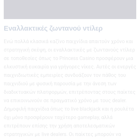
Εναλλακτικές ζωντανού ντίλερ
Ενώ πολλά κλασικά καζίνο παιχνίδια απαιτούν χρόνο και
στρατηγική σκέψη, οι εναλλακτικές με ζωντανούς ντίλερ
σε τοποθεσίες όπως το Princess Casino προσφέρουν μια
ελκυστική ευκαιρία για γρήγορες νίκες. Αυτές οι ενεργές
παιχνιδιωτικές εμπειρίες συνδυάζουν τον πάθος του
παιχνιδιού με φυσική παρουσία με την άνεση των
διαδικτυακών πλατφορμών, επιτρέποντας στους παίκτες
να επικοινωνούν σε πραγματικό χρόνο με τους dealer.
Δημοφιλή παιχνίδια όπως το live blackjack και η ρουλέτα
όχι μόνο προσφέρουν ταχύτερο gameplay, αλλά
επιτρέπουν επίσης την χρήση αποτελεσματικών
στρατηγικών με live dealers. Οι παίκτες μπορούν να