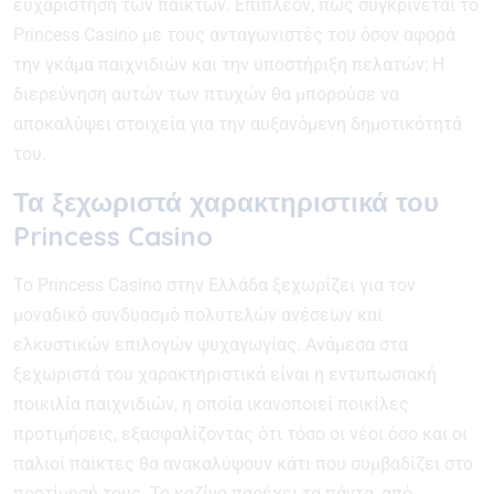
ευχαρίστηση των παικτών. Επιπλέον, πώς συγκρίνεται το
Princess Casino με τους ανταγωνιστές του όσον αφορά
την γκάμα παιχνιδιών και την υποστήριξη πελατών; Η
διερεύνηση αυτών των πτυχών θα μπορούσε να
αποκαλύψει στοιχεία για την αυξανόμενη δημοτικότητά
του.
Τα ξεχωριστά χαρακτηριστικά του
Princess Casino
Το Princess Casino στην Ελλάδα ξεχωρίζει για τον
μοναδικό συνδυασμό πολυτελών ανέσεων και
ελκυστικών επιλογών ψυχαγωγίας. Ανάμεσα στα
ξεχωριστά του χαρακτηριστικά είναι η εντυπωσιακή
ποικιλία παιχνιδιών, η οποία ικανοποιεί ποικίλες
προτιμήσεις, εξασφαλίζοντας ότι τόσο οι νέοι όσο και οι
παλιοί παίκτες θα ανακαλύψουν κάτι που συμβαδίζει στο
προτίμησή τους. Το καζίνο παρέχει τα πάντα, από