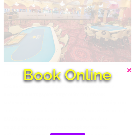
Book Online
Πλούσια Μπόνους Καλωσορίσματος
Ένα ελκυστικό χαρακτηριστικό των διαδικτυακών
πλατφορμών τυχερών παιχνιδιών, τα μπόνους
καλωσορίσματος έχουν γίνει χαρακτηριστικό γνώρισμα
των ανταγωνιστικών καζίνο, και το Princess Casino στην
Ελλάδα διαπρέπει σε αυτόν τον τομέα. Αυτό το
επιχείρηση προσφέρει ένα ενδιαφέρον πακέτο