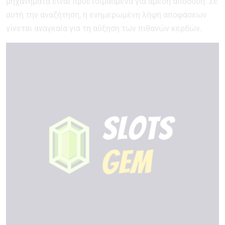
μηχανήματα είναι προετοιμασμένα για άμεση απόδοση. Σε
αυτή την αναζήτηση, η ενημερωμένη λήψη αποφάσεων
γίνεται αναγκαία για τη αύξηση των πιθανών κερδών.