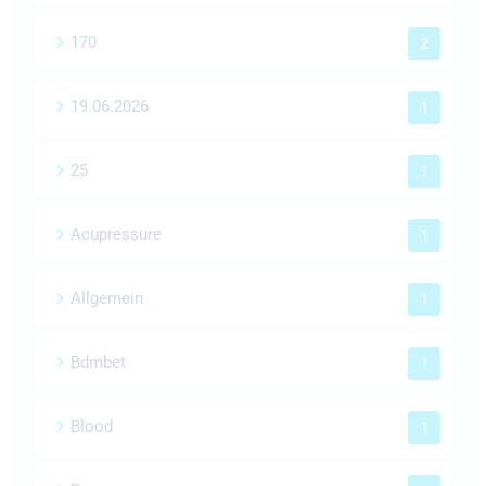
170
2
19.06.2026
1
25
1
Acupressure
1
Allgemein
1
Bdmbet
1
Blood
1