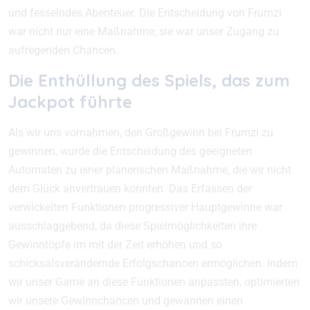
und fesselndes Abenteuer. Die Entscheidung von Frumzi
war nicht nur eine Maßnahme; sie war unser Zugang zu
aufregenden Chancen.
Die Enthüllung des Spiels, das zum
Jackpot führte
Als wir uns vornahmen, den Großgewinn bei Frumzi zu
gewinnen, wurde die Entscheidung des geeigneten
Automaten zu einer planerischen Maßnahme, die wir nicht
dem Glück anvertrauen konnten. Das Erfassen der
verwickelten Funktionen progressiver Hauptgewinne war
ausschlaggebend, da diese Spielmöglichkeiten ihre
Gewinntöpfe im mit der Zeit erhöhen und so
schicksalsverändernde Erfolgschancen ermöglichen. Indem
wir unser Game an diese Funktionen anpassten, optimierten
wir unsere Gewinnchancen und gewannen einen