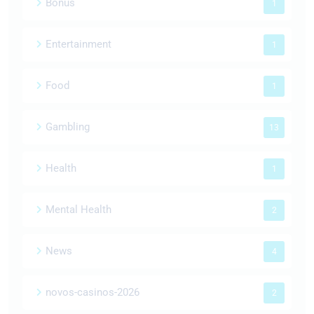
Bonus
1
Entertainment
1
Food
1
Gambling
13
Health
1
Mental Health
2
News
4
novos-casinos-2026
2