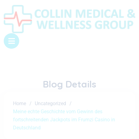
Blog Details
Home
Uncategorized
Meine echte Geschichte vom Gewinn des
fortschreitenden Jackpots im Frumzi Casino in
Deutschland