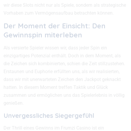
wir diese Slots nicht nur als Spiele, sondern als strategische
Vorhaben zum Vermögensaufbau betrachten können.
Der Moment der Einsicht: Den
Gewinnspin miterleben
Als versierte Spieler wissen wir, dass jeder Spin ein
einzigartiges Potenzial enthält. Doch in dem Moment, als
die Zeichen sich kombinierten, schien die Zeit stillzustehen.
Erstaunen und Euphorie erfüllten uns, als wir realisierten,
dass wir mit unerwarteten Zeichen den Jackpot geknackt
hatten. In diesem Moment treffen Taktik und Glück
zusammen und ermöglichen uns das Spielerlebnis in völlig
genießen.
Unvergessliches Siegergefühl
Der Thrill eines Gewinns im Frumzi Casino ist ein