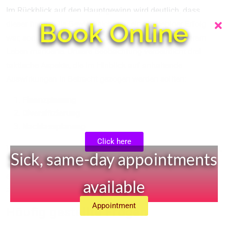
Im Rückblick auf den Hauptgewinn wird deutlich, dass
Book Online
dieser finanzielle Gewinn nicht nur ein kurzlebiger Erfolg
war, sondern einen bedeutenden Meilenstein in unserem
Leben markierte. Unsere Beobachtung verdeutlicht drei
taktische Aspekte, die im Hinblick auf anhaltende
Auswirkungen in Betracht gezogen werden sollten:
Finanzplanung
Diversifizierung
Nachlassplanung
Click here
Wir haben uns für einen systematischen Ansatz ausgewählt,
Sick, same-day appointments
um dieses erlangte Kapital zu lenken. Letztendlich
ermöglicht er uns, diesen Erfolg zu schützen und für
available
anhaltenden Reichtum zu gebrauchen.
Appointment
Häufig gestellte Fragen