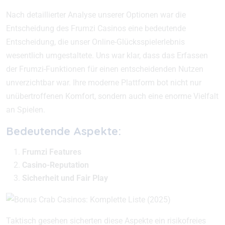
Nach detaillierter Analyse unserer Optionen war die
Entscheidung des Frumzi Casinos eine bedeutende
Entscheidung, die unser Online-Glücksspielerlebnis
wesentlich umgestaltete. Uns war klar, dass das Erfassen
der Frumzi-Funktionen für einen entscheidenden Nutzen
unverzichtbar war. Ihre moderne Plattform bot nicht nur
unübertroffenen Komfort, sondern auch eine enorme Vielfalt
an Spielen.
Bedeutende Aspekte:
Frumzi Features
Casino-Reputation
Sicherheit und Fair Play
Taktisch gesehen sicherten diese Aspekte ein risikofreies