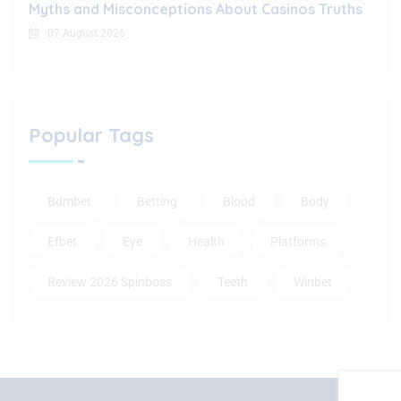
Myths and Misconceptions About Casinos Truths
07 August 2026
Popular Tags
Bdmbet
Betting
Blood
Body
Efbet
Eye
Health
Platforms
Review 2026 Spinboss
Teeth
Winbet