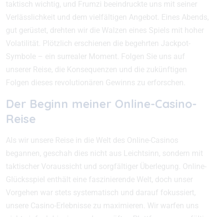
taktisch wichtig, und Frumzi beeindruckte uns mit seiner
Verlässlichkeit und dem vielfältigen Angebot. Eines Abends,
gut gerüstet, drehten wir die Walzen eines Spiels mit hoher
Volatilität. Plötzlich erschienen die begehrten Jackpot-
Symbole – ein surrealer Moment. Folgen Sie uns auf
unserer Reise, die Konsequenzen und die zukünftigen
Folgen dieses revolutionären Gewinns zu erforschen.
Der Beginn meiner Online-Casino-
Reise
Als wir unsere Reise in die Welt des Online-Casinos
begannen, geschah dies nicht aus Leichtsinn, sondern mit
taktischer Voraussicht und sorgfältiger Überlegung. Online-
Glücksspiel enthält eine faszinierende Welt, doch unser
Vorgehen war stets systematisch und darauf fokussiert,
unsere Casino-Erlebnisse zu maximieren. Wir warfen uns