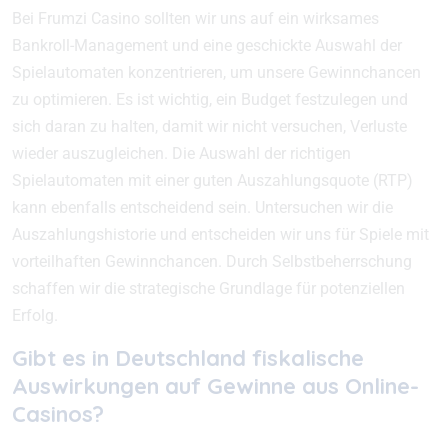
Bei Frumzi Casino sollten wir uns auf ein wirksames
Bankroll-Management und eine geschickte Auswahl der
Spielautomaten konzentrieren, um unsere Gewinnchancen
zu optimieren. Es ist wichtig, ein Budget festzulegen und
sich daran zu halten, damit wir nicht versuchen, Verluste
wieder auszugleichen. Die Auswahl der richtigen
Spielautomaten mit einer guten Auszahlungsquote (RTP)
kann ebenfalls entscheidend sein. Untersuchen wir die
Auszahlungshistorie und entscheiden wir uns für Spiele mit
vorteilhaften Gewinnchancen. Durch Selbstbeherrschung
schaffen wir die strategische Grundlage für potenziellen
Erfolg.
Gibt es in Deutschland fiskalische
Auswirkungen auf Gewinne aus Online-
Casinos?