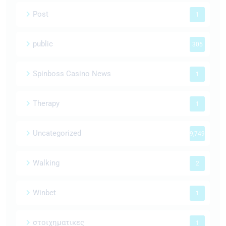
Post
1
public
305
Spinboss Casino News
1
Therapy
1
Uncategorized
9,749
Walking
2
Winbet
1
στοιχηματικες
1