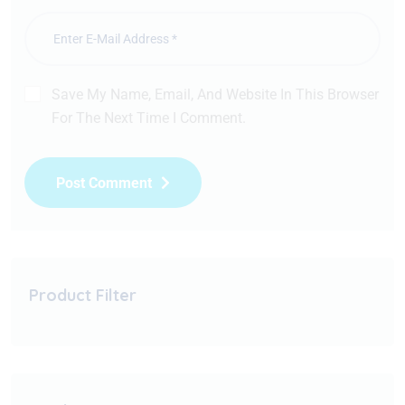
Save My Name, Email, And Website In This Browser
For The Next Time I Comment.
Post Comment
Product Filter