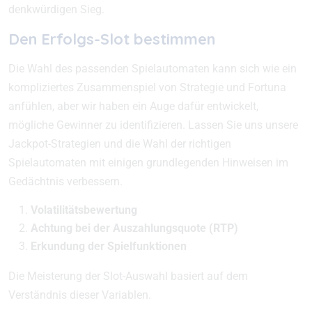
denkwürdigen Sieg.
Den Erfolgs-Slot bestimmen
Die Wahl des passenden Spielautomaten kann sich wie ein
kompliziertes Zusammenspiel von Strategie und Fortuna
anfühlen, aber wir haben ein Auge dafür entwickelt,
mögliche Gewinner zu identifizieren. Lassen Sie uns unsere
Jackpot-Strategien und die Wahl der richtigen
Spielautomaten mit einigen grundlegenden Hinweisen im
Gedächtnis verbessern.
Volatilitätsbewertung
Achtung bei der Auszahlungsquote (RTP)
Erkundung der Spielfunktionen
Die Meisterung der Slot-Auswahl basiert auf dem
Verständnis dieser Variablen.