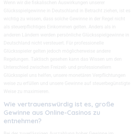
Wenn wir die fiskalischen Auswirkungen unserer
Glücksspielgewinne in Deutschland in Betracht ziehen, ist es
wichtig zu wissen, dass solche Gewinne in der Regel nicht
als steuerpflichtiges Einkommen gelten. Anders als in
anderen Ländern werden persönliche Glücksspielgewinne in
Deutschland nicht versteuert. Für professionelle
Glücksspieler gelten jedoch möglicherweise andere
Regelungen. Taktisch gesehen kann das Wissen um den
Unterschied zwischen Freizeit- und professionellem
Glücksspiel uns helfen, unsere monetären Verpflichtungen
weise zu erfüllen und unsere Gewinne auf steuerbegünstigte
Weise zu maximieren.
Wie vertrauenswürdig ist es, große
Gewinne aus Online-Casinos zu
entnehmen?
Bei der zuverlässigen Auszahlung hoher Gewinne im