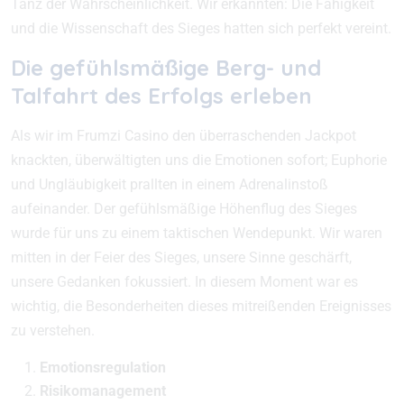
Tanz der Wahrscheinlichkeit. Wir erkannten: Die Fähigkeit
und die Wissenschaft des Sieges hatten sich perfekt vereint.
Die gefühlsmäßige Berg- und
Talfahrt des Erfolgs erleben
Als wir im Frumzi Casino den überraschenden Jackpot
knackten, überwältigten uns die Emotionen sofort; Euphorie
und Ungläubigkeit prallten in einem Adrenalinstoß
aufeinander. Der gefühlsmäßige Höhenflug des Sieges
wurde für uns zu einem taktischen Wendepunkt. Wir waren
mitten in der Feier des Sieges, unsere Sinne geschärft,
unsere Gedanken fokussiert. In diesem Moment war es
wichtig, die Besonderheiten dieses mitreißenden Ereignisses
zu verstehen.
Emotionsregulation
Risikomanagement