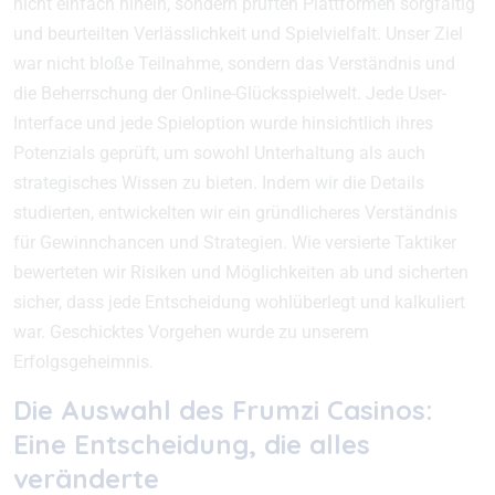
nicht einfach hinein, sondern prüften Plattformen sorgfältig
und beurteilten Verlässlichkeit und Spielvielfalt. Unser Ziel
war nicht bloße Teilnahme, sondern das Verständnis und
die Beherrschung der Online-Glücksspielwelt. Jede User-
Interface und jede Spieloption wurde hinsichtlich ihres
Potenzials geprüft, um sowohl Unterhaltung als auch
strategisches Wissen zu bieten. Indem wir die Details
studierten, entwickelten wir ein gründlicheres Verständnis
für Gewinnchancen und Strategien. Wie versierte Taktiker
bewerteten wir Risiken und Möglichkeiten ab und sicherten
sicher, dass jede Entscheidung wohlüberlegt und kalkuliert
war. Geschicktes Vorgehen wurde zu unserem
Erfolgsgeheimnis.
Die Auswahl des Frumzi Casinos:
Eine Entscheidung, die alles
veränderte