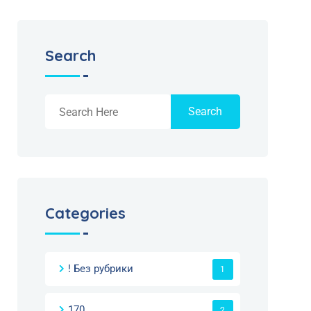
Search
Search
Categories
! Без рубрики
1
170
2