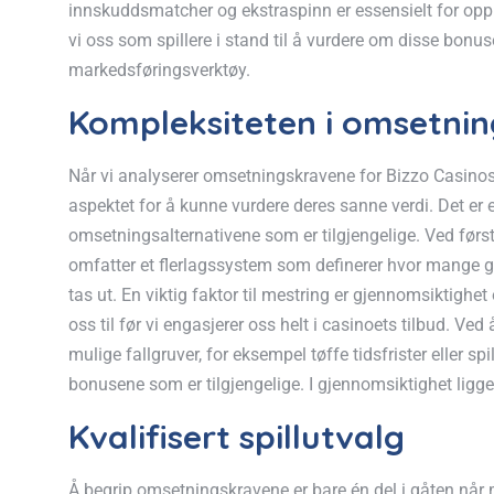
innskuddsmatcher og ekstraspinn er essensielt for opply
vi oss som spillere i stand til å vurdere om disse bonus
markedsføringsverktøy.
Kompleksiteten i omsetni
Når vi analyserer omsetningskravene for Bizzo Casinos v
aspektet for å kunne vurdere deres sanne verdi. Det er 
omsetningsalternativene som er tilgjengelige. Ved før
omfatter et flerlagssystem som definerer hvor mange g
tas ut. En viktig faktor til mestring er gjennomsiktighet 
oss til før vi engasjerer oss helt i casinoets tilbud. V
mulige fallgruver, for eksempel tøffe tidsfrister eller sp
bonusene som er tilgjengelige. I gjennomsiktighet ligger
Kvalifisert spillutvalg
Å begrip omsetningskravene er bare én del i gåten når