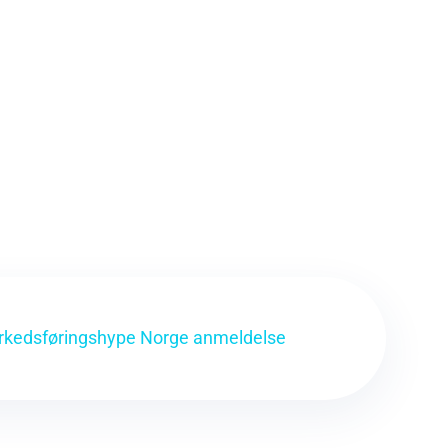
markedsføringshype Norge anmeldelse