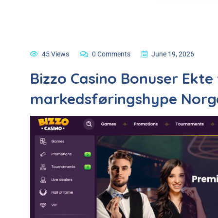
45 Views
0 Comments
June 19, 2026
Bizzo Casino Bonuser Ekte v
markedsføringshype Norg