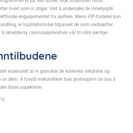
etsprogrammet er på den annen side strukturert rundt
r etter hvert som vi stiger. Ved å undersøke de innebygde
pprettholde engasjementet fra spillere. Mens VIP-fordeler kan
handling, er lojalitetsnivåer tilpasset de som verdsætter
s å skreddersy casinoopplevelsen vår til våre særlige
nntilbudene
 det essensielt at vi gransker de konkrete vilkårene og
en av dem. Å forstå mekanikken bak gratisspinn lar oss å
ske disse aspektene: