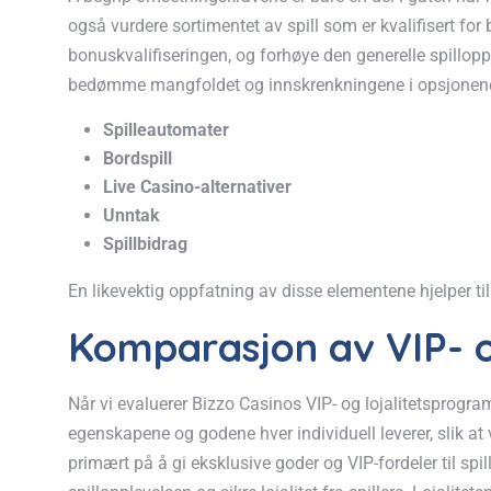
også vurdere sortimentet av spill som er kvalifisert for
bonuskvalifiseringen, og forhøye den generelle spillopple
bedømme mangfoldet og innskrenkningene i opsjonene
Spilleautomater
Bordspill
Live Casino-alternativer
Unntak
Spillbidrag
En likevektig oppfatning av disse elementene hjelper t
Komparasjon av VIP- 
Når vi evaluerer Bizzo Casinos VIP- og lojalitetsprogram
egenskapene og godene hver individuell leverer, slik at
primært på å gi eksklusive goder og VIP-fordeler til spi