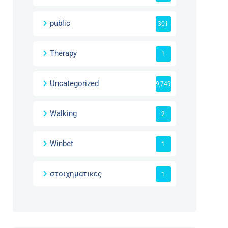
public
301
Therapy
1
Uncategorized
9,749
Walking
2
Winbet
1
στοιχηματικες
1