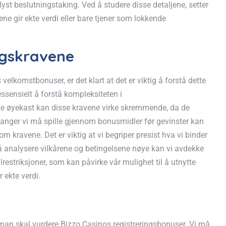
st beslutningstaking. Ved å studere disse detaljene, setter
ene gir ekte verdi eller bare tjener som lokkende
ngskravene
elkomstbonuser, er det klart at det er viktig å forstå dette
essensielt å forstå kompleksiteten i
ste øyekast kan disse kravene virke skremmende, da de
anger vi må spille gjennom bonusmidler før gevinster kan
om kravene. Det er viktig at vi begriper presist hva vi binder
ed å analysere vilkårene og betingelsene nøye kan vi avdekke
illrestriksjoner, som kan påvirke vår mulighet til å utnytte
 ekte verdi.
 man skal vurdere Bizzo Casinos registreringsbonuser. Vi må