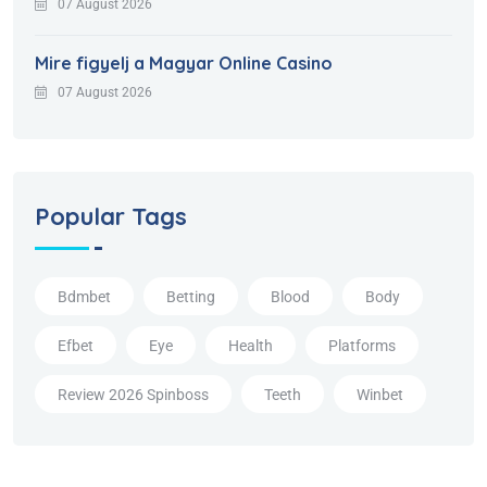
07 August 2026
Mire figyelj a Magyar Online Casino
07 August 2026
Popular Tags
Bdmbet
Betting
Blood
Body
Efbet
Eye
Health
Platforms
Review 2026 Spinboss
Teeth
Winbet