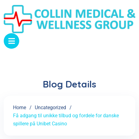
Blog Details
Home
Uncategorized
Få adgang til unikke tilbud og fordele for danske
spillere på Unibet Casino