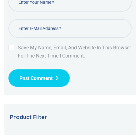
Save My Name, Email, And Website In This Browser
For The Next Time I Comment.
Post Comment
Product Filter