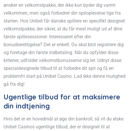
ønsker en velkomstpakke, der ikke kun byder dig varmt
velkommen, men også forbedrer din spiloplevelse lige fra
starten. Hos Unibet får danske spillere en specifikt designet
velkomstpakke, der sikrer, at du får mest muligt ud af dine
første spillesessioner. Interesseret efter din
bonusberettigelse? Det er enkelt. Du skal blot registrere dig
og foretage din første indbetaling. Når du opfylder disse
kriterier, udfolder velkomstbonusserne sig let. Udnyt disse
specialdesignede tilbud til at forbedre dit spil og få en
problemfri start på Unibet Casino. Lad ikke denne mulighed
gå fra dig!
Ugentlige tilbud for at maksimere
din indtjening
Hvis det er en hovedmål at øge din bankroll, så vil du elske
Unibet Casinos ugentlige tilbud, der er designet til at