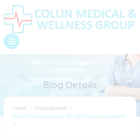
Blog Details
Home
Uncategorized
Est-il facile de jouer sur Ally Spin Casino via mobile
?