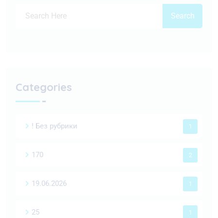
Search
Categories
! Без рубрики
1
170
2
19.06.2026
1
25
1