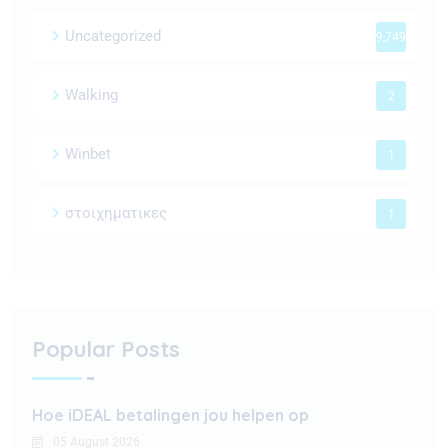
Uncategorized
9,749
Walking
2
Winbet
1
στοιχηματικες
1
Popular Posts
Hoe iDEAL betalingen jou helpen op
05 August 2026