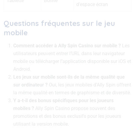
Tablette
Bonne
d’espace écran
Questions fréquentes sur le jeu
mobile
Comment accéder à Ally Spin Casino sur mobile ?
Les
utilisateurs peuvent entrer l’URL dans leur navigateur
mobile ou télécharger l’application disponible sur iOS et
Android.
Les jeux sur mobile sont-ils de la même qualité que
sur ordinateur ?
Oui, les jeux mobiles d’Ally Spin offrent
la même qualité en termes de graphisme et de diversité.
Y a-t-il des bonus spécifiques pour les joueurs
mobiles ?
Ally Spin Casino propose souvent des
promotions et des bonus exclusifs pour les joueurs
utilisant la version mobile.