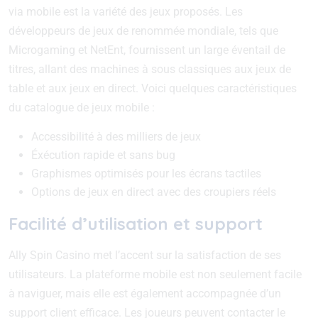
via mobile est la variété des jeux proposés. Les
développeurs de jeux de renommée mondiale, tels que
Microgaming et NetEnt, fournissent un large éventail de
titres, allant des machines à sous classiques aux jeux de
table et aux jeux en direct. Voici quelques caractéristiques
du catalogue de jeux mobile :
Accessibilité à des milliers de jeux
Éxécution rapide et sans bug
Graphismes optimisés pour les écrans tactiles
Options de jeux en direct avec des croupiers réels
Facilité d’utilisation et support
Ally Spin Casino met l’accent sur la satisfaction de ses
utilisateurs. La plateforme mobile est non seulement facile
à naviguer, mais elle est également accompagnée d’un
support client efficace. Les joueurs peuvent contacter le