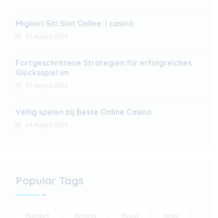
Migliori Siti Slot Online: i casinò
05 August 2026
Fortgeschrittene Strategien für erfolgreiches
Glücksspiel im
05 August 2026
Veilig spelen bij Beste Online Casino
04 August 2026
Popular Tags
Bdmbet
Betting
Blood
Body