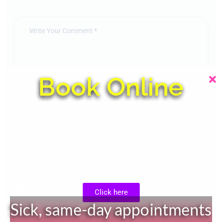
Book Online
Save My Name, Email, And Website In This Browser
Click here
For The Next Time I Comment.
Sick, same-day appointments