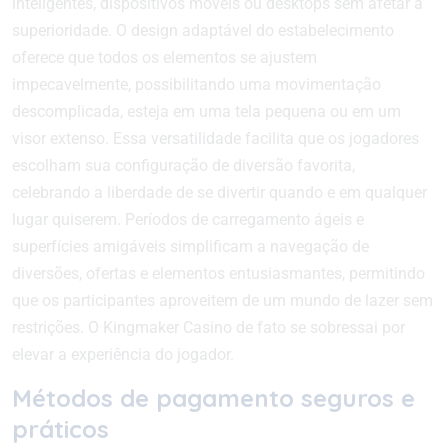
inteligentes, dispositivos móveis ou desktops sem afetar a
superioridade. O design adaptável do estabelecimento
oferece que todos os elementos se ajustem
impecavelmente, possibilitando uma movimentação
descomplicada, esteja em uma tela pequena ou em um
visor extenso. Essa versatilidade facilita que os jogadores
escolham sua configuração de diversão favorita,
celebrando a liberdade de se divertir quando e em qualquer
lugar quiserem. Períodos de carregamento ágeis e
superfícies amigáveis simplificam a navegação de
diversões, ofertas e elementos entusiasmantes, permitindo
que os participantes aproveitem de um mundo de lazer sem
restrições. O Kingmaker Casino de fato se sobressai por
elevar a experiência do jogador.
Métodos de pagamento seguros e
práticos