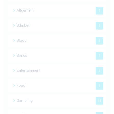
Allgemein
1
Bdmbet
1
Blood
1
Bonus
1
Entertainment
1
Food
1
Gambling
13