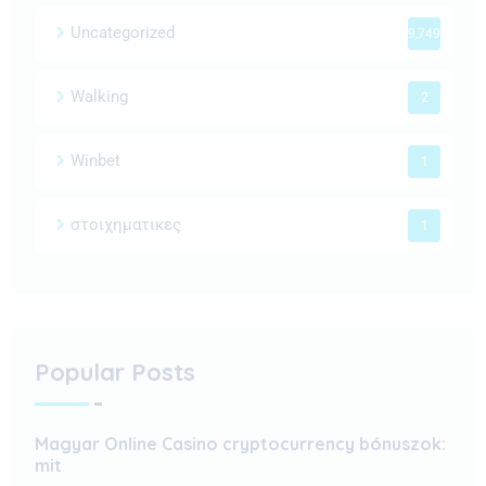
Uncategorized
9,749
Walking
2
Winbet
1
στοιχηματικες
1
Popular Posts
Magyar Online Casino cryptocurrency bónuszok:
mit