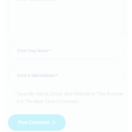
Save My Name, Email, And Website In This Browser
For The Next Time I Comment.
Post Comment