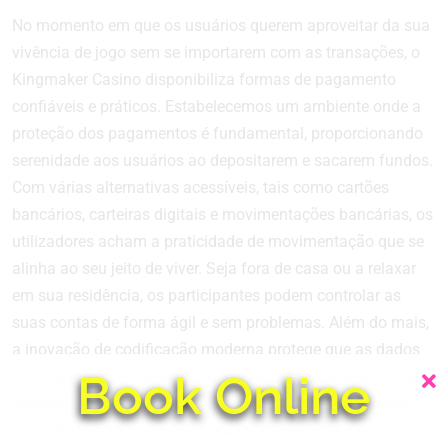
No momento em que os usuários querem aproveitar da sua
vivência de jogo sem se importarem com as transações, o
Kingmaker Casino disponibiliza formas de pagamento
confiáveis e práticos. Estabelecemos um ambiente onde a
proteção dos pagamentos é fundamental, proporcionando
serenidade aos usuários ao depositarem e sacarem fundos.
Com várias alternativas acessíveis, tais como cartões
bancários, carteiras digitais e movimentações bancárias, os
utilizadores acham a praticidade de movimentação que se
alinha ao seu jeito de viver. Seja fora de casa ou a relaxar
em sua residência, os participantes podem controlar as
suas contas de forma ágil e sem problemas. Além do mais,
a inovação de codificação moderna protege que as dados
Book Online
confidenciais se mantenham reservadas, permitindo uma
interação de jogo sem inquietações. O Kingmaker Casino
entende de fato a relevância da independência e da