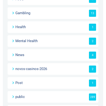
Gambling
13
Health
1
Mental Health
2
News
4
novos-casinos-2026
2
Post
1
public
289