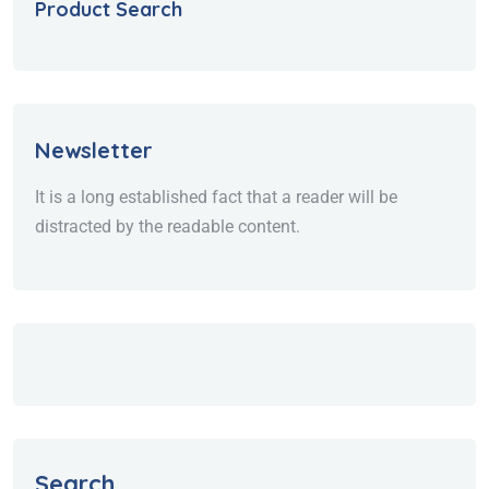
Product Search
Newsletter
It is a long established fact that a reader will be
distracted by the readable content.
Search