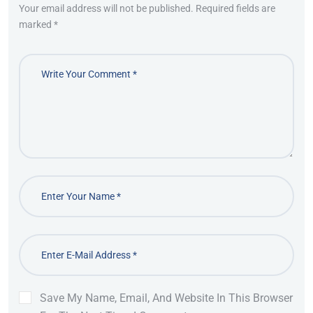
Your email address will not be published. Required fields are
marked *
Save My Name, Email, And Website In This Browser