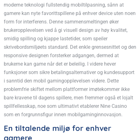
moderne teknologi fullstendig mobiltilpasning, sånn at
gamere kan nyte favorittspillene på enhver device uten noen
form for interferens. Denne sammensmeltingen øker
brukeropplevelsen ved å gi visuell design av høy kvalitet,
smidig spilling og kjappe lastetider, som speiler
skrivebordsmiljøets standard. Det enkle grensesnittet og den
responsive designen forsterker adgangen, dermed at
brukerne kan game når det er beleilig. I videre hever
funksjoner som sikre betalingsalternativer og kundesupport
i sanntid den mobil gamingopplevelsen videre. Dette
problemfrie skiftet mellom plattformer imøtekommer ikke
bare kravene til dagens spillere, men fremmer også et lojalt
spillfellesskap, noe som ultimativt etablerer Nine Casino
som en forgrunnsfigur innen mobilgaminginnovasjon.
En tiltalende miljø for enhver
gamere