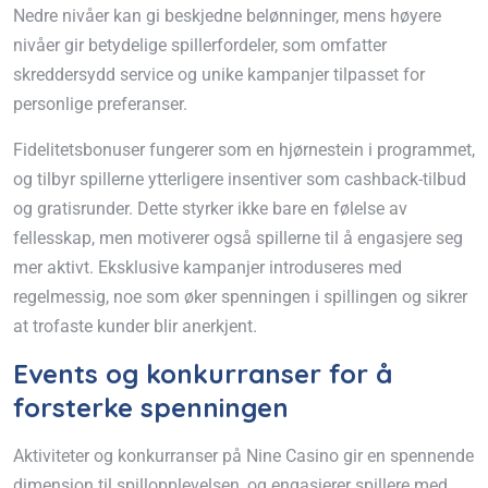
Nedre nivåer kan gi beskjedne belønninger, mens høyere
nivåer gir betydelige spillerfordeler, som omfatter
skreddersydd service og unike kampanjer tilpasset for
personlige preferanser.
Fidelitetsbonuser fungerer som en hjørnestein i programmet,
og tilbyr spillerne ytterligere insentiver som cashback-tilbud
og gratisrunder. Dette styrker ikke bare en følelse av
fellesskap, men motiverer også spillerne til å engasjere seg
mer aktivt. Eksklusive kampanjer introduseres med
regelmessig, noe som øker spenningen i spillingen og sikrer
at trofaste kunder blir anerkjent.
Events og konkurranser for å
forsterke spenningen
Aktiviteter og konkurranser på Nine Casino gir en spennende
dimensjon til spillopplevelsen, og engasjerer spillere med