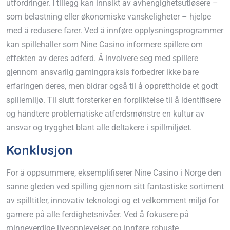
utfordringer. I tillegg kan innsikt av avhengighetsutløsere –
som belastning eller økonomiske vanskeligheter – hjelpe
med å redusere farer. Ved å innføre opplysningsprogrammer
kan spillehaller som Nine Casino informere spillere om
effekten av deres adferd. Å involvere seg med spillere
gjennom ansvarlig gamingpraksis forbedrer ikke bare
erfaringen deres, men bidrar også til å opprettholde et godt
spillemiljø. Til slutt forsterker en forpliktelse til å identifisere
og håndtere problematiske atferdsmønstre en kultur av
ansvar og trygghet blant alle deltakere i spillmiljøet.
Konklusjon
For å oppsummere, eksemplifiserer Nine Casino i Norge den
sanne gleden ved spilling gjennom sitt fantastiske sortiment
av spilltitler, innovativ teknologi og et velkomment miljø for
gamere på alle ferdighetsnivåer. Ved å fokusere på
minneverdige liveopplevelser og innføre robuste