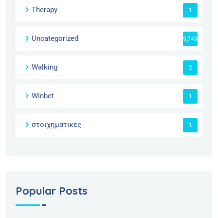
Therapy
1
Uncategorized
9,749
Walking
2
Winbet
1
στοιχηματικες
1
Popular Posts