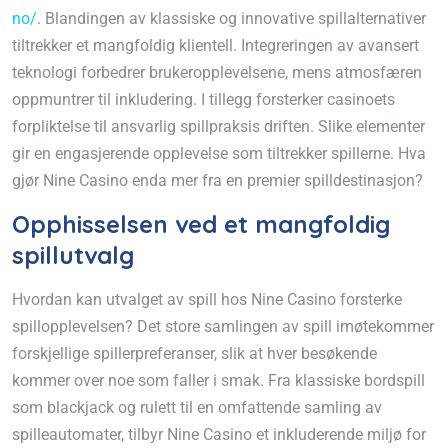
no/
. Blandingen av klassiske og innovative spillalternativer
tiltrekker et mangfoldig klientell. Integreringen av avansert
teknologi forbedrer brukeropplevelsene, mens atmosfæren
oppmuntrer til inkludering. I tillegg forsterker casinoets
forpliktelse til ansvarlig spillpraksis driften. Slike elementer
gir en engasjerende opplevelse som tiltrekker spillerne. Hva
gjør Nine Casino enda mer fra en premier spilldestinasjon?
Opphisselsen ved et mangfoldig
spillutvalg
Hvordan kan utvalget av spill hos Nine Casino forsterke
spillopplevelsen? Det store samlingen av spill imøtekommer
forskjellige spillerpreferanser, slik at hver besøkende
kommer over noe som faller i smak. Fra klassiske bordspill
som blackjack og rulett til en omfattende samling av
spilleautomater, tilbyr Nine Casino et inkluderende miljø for