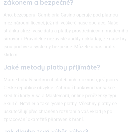
zákonem a bezpečné?
Ano, bezesporu. Gambloria Casino operuje pod platnou
mezinárodní licencí, jež řídí veškeré naše operace. Naše
stránka střeží vaše data a platby prostřednictvím moderního
šifrování. Pravidelné nezávislé audity dokládají, že naše hry
jsou poctivé a systémy bezpečné. Můžete u nás hrát s
klidem.
Jaké metody platby přijímáte?
Máme bohatý sortiment platebních možností, jež jsou v
České republice obvyklé. Zahrnují bankovní transakce,
kreditní karty Visa a Mastercard, online peněženky typu
Skrill či Neteller a také rychlé platby. Všechny platby se
uskutečňují přes chráněná rozhraní a váš vklad je po
zpracování okamžitě připraven k hraní.
Jak dlouho trvá výběr výher?