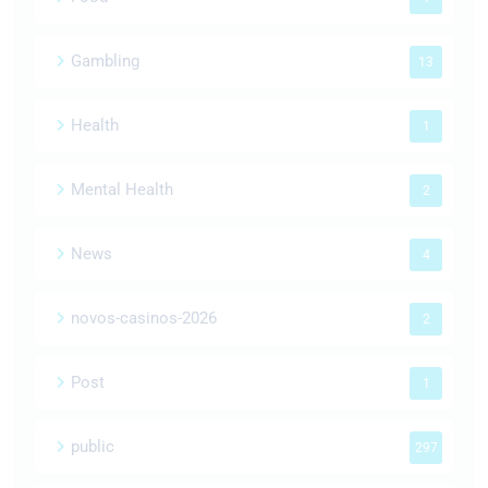
Gambling
13
Health
1
Mental Health
2
News
4
novos-casinos-2026
2
Post
1
public
297