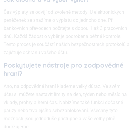
Čas výplaty se odvíjí od zvolené metody. U elektronických
peněženek se snažíme o výplatu do jednoho dne. Při
bankovních převodech počítejte s dobou 1 až 3 pracovních
dnů. Každá žádost o výběr je podrobena běžné kontrole.
Tento proces je součástí našich bezpečnostních protokolů a
zajišťuje ochranu vašeho účtu.
Poskytujete nástroje pro zodpovědné
hraní?
Ano, na odpovědné hraní klademe velký důraz. Ve svém
účtu si můžete nastavit limity na den, týden nebo měsíc na
vklady, prohry a herní čas. Nabízíme také funkci dočasné
pauzy nebo trvalejšího sebezablokování. Všechny tyto
možnosti jsou jednoduše přístupné a vaše volby plně
dodržujeme.