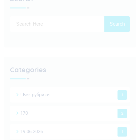
Search
Categories
! Без рубрики
1
170
2
19.06.2026
1