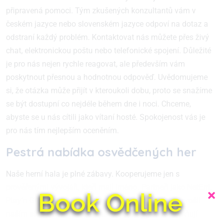
připravená pomoci. Tým zkušených konzultantů vám v
českém jazyce nebo slovenském jazyce odpoví na dotaz a
odstraní každý problém. Kontaktovat nás můžete přes živý
chat, elektronickou poštu nebo telefonické spojení. Důležité
je pro nás nejen rychle reagovat, ale především vám
poskytnout přesnou a hodnotnou odpověď. Uvědomujeme
si, že otázka může přijít v kteroukoli dobu, proto se snažíme
se být dostupní co nejdéle během dne i noci. Chceme,
abyste se u nás cítili jako vítaní hosté. Spokojenost vás je
pro nás tím nejlepším oceněním.
Pestrá nabídka osvědčených her
Naše herní hala je plné zábavy. Kooperujeme jen s
prověřenými vývojáři, kteří mají jméno. Partneři jako NetEnt,
Book Online
Play’n GO, Pragmatic Play nebo Evolution Gaming prošli
naším sítem. Museli nás přesvědčit, že jejich hry splňují