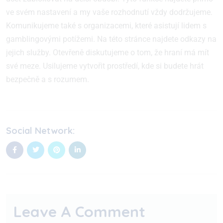
ve svém nastavení a my vaše rozhodnutí vždy dodržujeme.
Komunikujeme také s organizacemi, které asistují lidem s
gamblingovými potížemi. Na této stránce najdete odkazy na
jejich služby. Otevřeně diskutujeme o tom, že hraní má mít
své meze. Usilujeme vytvořit prostředí, kde si budete hrát
bezpečně a s rozumem.
Social Network:
Leave A Comment