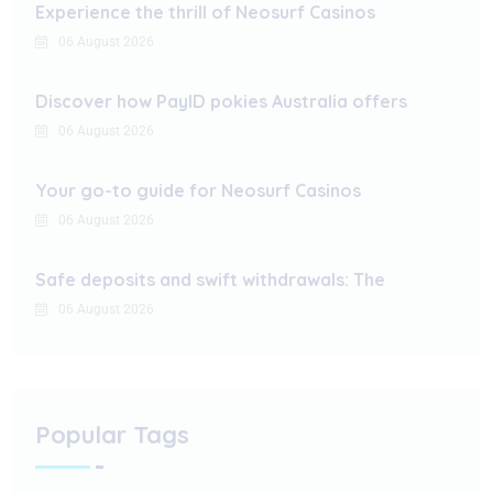
Experience the thrill of Neosurf Casinos
06 August 2026
Discover how PayID pokies Australia offers
06 August 2026
Your go-to guide for Neosurf Casinos
06 August 2026
Safe deposits and swift withdrawals: The
06 August 2026
Popular Tags