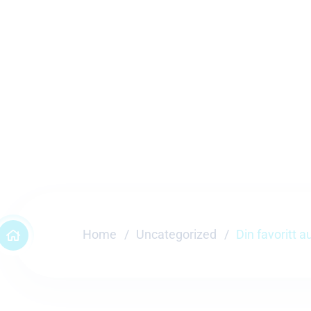
Home
Uncategorized
Din favoritt 