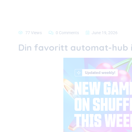
77 Views
0 Comments
June 19, 2026
Din favoritt automat-hub i