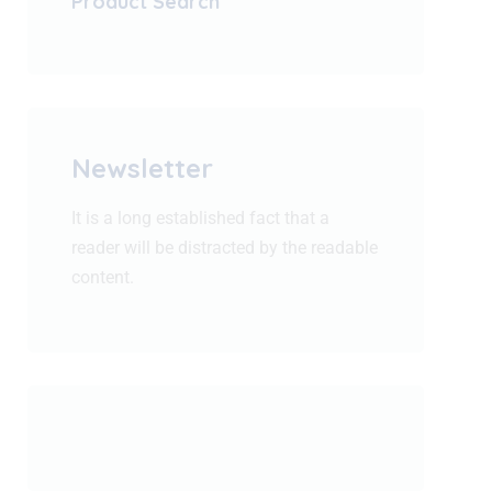
Product Search
Newsletter
It is a long established fact that a
reader will be distracted by the readable
content.