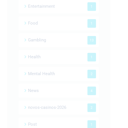
Entertainment
1
Food
1
Gambling
13
Health
1
Mental Health
2
News
4
novos-casinos-2026
2
Post
1