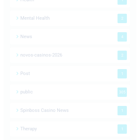
Mental Health
2
News
4
novos-casinos-2026
2
Post
1
public
305
Spinboss Casino News
1
Therapy
1