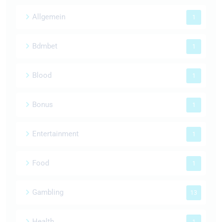
Allgemein
1
Bdmbet
1
Blood
1
Bonus
1
Entertainment
1
Food
1
Gambling
13
Health
1