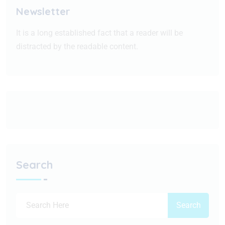
Newsletter
It is a long established fact that a reader will be
distracted by the readable content.
Search
Search