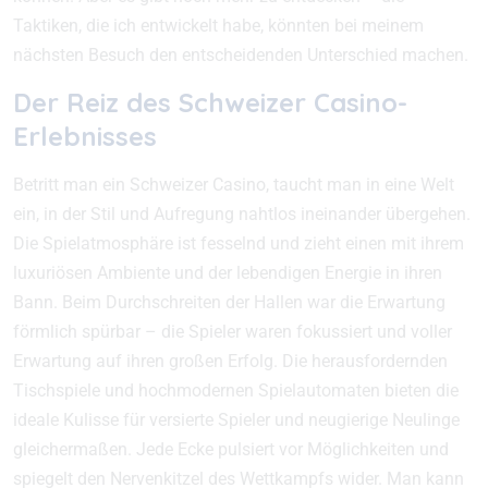
Taktiken, die ich entwickelt habe, könnten bei meinem
nächsten Besuch den entscheidenden Unterschied machen.
Der Reiz des Schweizer Casino-
Erlebnisses
Betritt man ein Schweizer Casino, taucht man in eine Welt
ein, in der Stil und Aufregung nahtlos ineinander übergehen.
Die Spielatmosphäre ist fesselnd und zieht einen mit ihrem
luxuriösen Ambiente und der lebendigen Energie in ihren
Bann. Beim Durchschreiten der Hallen war die Erwartung
förmlich spürbar – die Spieler waren fokussiert und voller
Erwartung auf ihren großen Erfolg. Die herausfordernden
Tischspiele und hochmodernen Spielautomaten bieten die
ideale Kulisse für versierte Spieler und neugierige Neulinge
gleichermaßen. Jede Ecke pulsiert vor Möglichkeiten und
spiegelt den Nervenkitzel des Wettkampfs wider. Man kann