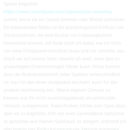
Spieler begreifen
https://www.crunchbase.com/organization/winamax
sollten, bevor sie ein Casino betreten oder Wetten platzieren.
Ein bedeutendes Risiko ist der psychologische Einfluss von
Glückssträhnen, die eine Illusion von Unbesiegbarkeit
hervorrufen können. Ich finde mich oft dabei, wie ich mich
von einer Erfolgsserie hinreißen lasse und mir vorstelle, das
Glück sei auf meiner Seite, obwohl ich weiß, dass dies zu
unüberlegten Entscheidungen führen kann. Hinzu kommt,
dass die Risikobereitschaft jedes Spielers unterschiedlich
ist; was für den einen akzeptabel erscheint, kann für den
anderen leichtsinnig sein. Meine eigenen Grenzen zu
kennen, war für mich ausschlaggebend, um potenzielle
Verluste zu begrenzen. Diese Risiken zählen zum Spiel dazu,
aber sie zu begreifen, hilft mir, mein Spielerlebnis taktischer
zu gestalten und meinen Spielspaß zu steigern, während ich
gleichzeitig das Risiko katastrophaler Verluste minimiere.