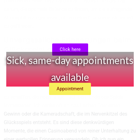
potenziellen Gewinne zu erkunden. Letztendlich geht es
darum, die optimale Balance zu finden, um die aufregende
Atmosphäre zu genießen, ohne meine finanzielle Sicherheit
zu gefährden.
Unvergessliche Erinnerungen beim
Glücksspiel erzeugen
Click here
Sick, same-day appointments
Denkwürdige Erlebnisse im Win Airlines Casino kommen
zustande nicht nur durch die Spiele selbst, sondern vor
available
allem durch die Momente, die sich darum herum abspielen.
Jeder Besuch bietet die Chance, nostalgische Erinnerungen
Appointment
zu schaffen, die noch lange nach dem Ende des Spiels
fortbestehen. Ich denke oft an das Lachen über einen
Gewinn oder die Kameradschaft, die im Nervenkitzel des
Glücksspiels entsteht. Es sind diese denkwürdigen
Momente, die einen Casinoabend von reiner Unterhaltung zu
einer wertvollen Erinnerung verwandeln. Ob ich nun ein