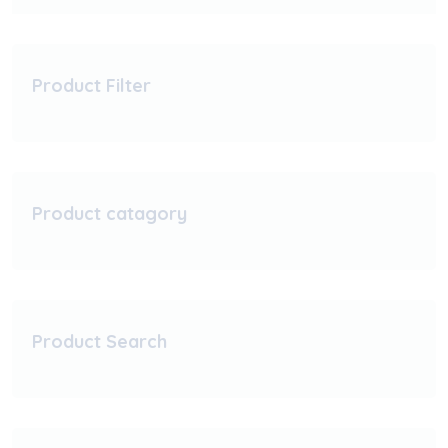
Product Filter
Product catagory
Product Search