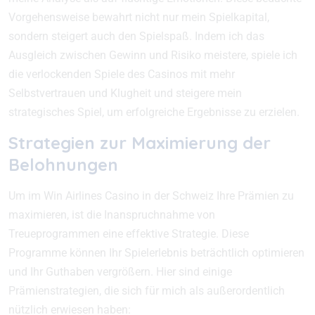
Vorgehensweise bewahrt nicht nur mein Spielkapital,
sondern steigert auch den Spielspaß. Indem ich das
Ausgleich zwischen Gewinn und Risiko meistere, spiele ich
die verlockenden Spiele des Casinos mit mehr
Selbstvertrauen und Klugheit und steigere mein
strategisches Spiel, um erfolgreiche Ergebnisse zu erzielen.
Strategien zur Maximierung der
Belohnungen
Um im Win Airlines Casino in der Schweiz Ihre Prämien zu
maximieren, ist die Inanspruchnahme von
Treueprogrammen eine effektive Strategie. Diese
Programme können Ihr Spielerlebnis beträchtlich optimieren
und Ihr Guthaben vergrößern. Hier sind einige
Prämienstrategien, die sich für mich als außerordentlich
nützlich erwiesen haben: