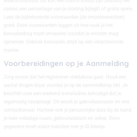
welkomstbonus. Dit kan een match bonus zijn (waarbij het
casino een percentage van je storting bijlegt) of gratis spins.
Lees de bijbehorende voorwaarden (de omzetsvereisten)
goed. Deze voorwaarden leggen uit hoe vaak je het
bonusbedrag moet omspelen voordat je winsten mag
opnemen. Gebruik bonussen altijd op een verantwoorde
manier.
Voorbereidingen op je Aanmelding
Zorg ervoor dat het registreren vlekkeloos gaat. Houd een
aantal dingen klaar voordat je op de aanmeldknop tikt. Je
beschikt over een werkend e-mailadres benodigd dat je
regelmatig raadpleegt. Dit wordt je gebruikersnaam en ons
contactkanaal. Hanteer ook je persoonlijke data bij de hand:
je hele volledige naam, geboortedatum en adres. Deze
gegevens moet exact matchen met je ID-bewijs.