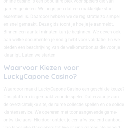
online casino is een populaire plek voor spelers die van
gamen genieten. We begrijpen dat een makkelijke start
essentieel is. Daardoor hebben we de registratie zo simpel
en snel gemaakt. Deze gids toont je hoe je je aanmeldt.
Binnen een aantal minuten kun je beginnen. We geven ook
aan welke documenten je nodig hebt voor validatie. En we
bieden een beschrijving van de welkomstbonus die voor je
klaarligt. Laten we starten.
Waarvoor Kiezen voor
LuckyCapone Casino?
Waardoor maakt LuckyCapone Casino een geschikte keuze?
Ons platform is gemaakt voor de speler. Dat ervaar je aan
de overzichtelijke site, de ruime collectie spellen en de solide
klantenservice. We opereren met toonaangevende game-
ontwikkelaars. Hierdoor ontdek je een afwisselend aanbod,
van klassieke klassiekers tot live casino games. Veiligheid