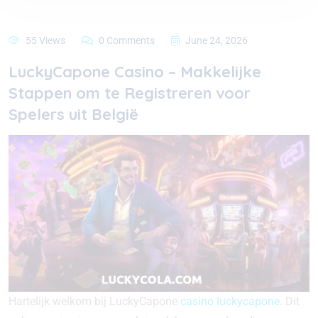
55 Views
0 Comments
June 24, 2026
LuckyCapone Casino – Makkelijke
Stappen om te Registreren voor
Spelers uit België
Hartelijk welkom bij LuckyCapone
casino luckycapone
. Dit