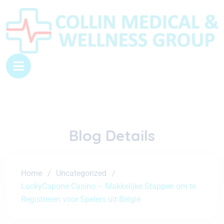
Blog Details
Home
Uncategorized
LuckyCapone Casino – Makkelijke Stappen om te
Registreren voor Spelers uit België