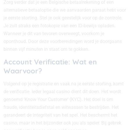
Zorg verder dat je een Belgische betaalrekening of een
alternatieve betaaloptie die we aanvaarden paraat hebt voor
je eerste storting. Stel je ook geestelijk voor op de controle.
Je zult straks een fotokopie van een ID-bewijs opladen.
Wanneer je dit van tevoren overweegt, voorkom je
oponthoud. Door deze voorbereidingen word je doorgaans
binnen vijf minuten in staat om te gokken.
Account Verificatie: Wat en
Waarvoor?
Volgend op je registratie en vaak na je eerste storting, komt
de verificatie. Ieder legaal casino dient dit doen. Het wordt
genoemd ‘Know Your Customer’ (KYC). Het doel is om
fraude, identiteitsdiefstal en witwassen te bestrijden. Het
garandeert de integriteit van het spel. Het beschermt het
casino, maar in het bijzonder ook jou als speler. Bij gebrek