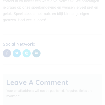
correct in en beleef een wereld vol vermaak. We ontvangen
je graag op onze speelomgeving en wensen je veel pret en
geluk. Speel steeds met mate en blijf binnen je eigen
grenzen. Heel veel succes!
Social Network:
Leave A Comment
Your email address will not be published. Required fields are
marked *