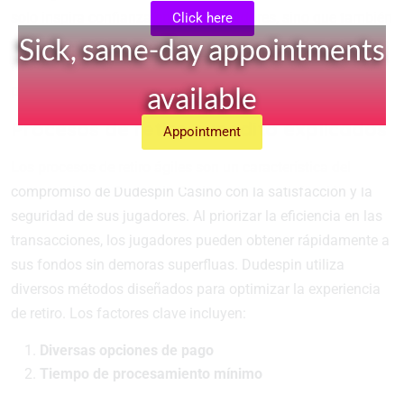
solo inspira confianza entre los jugadores, sino que también
Click here
Sick, same-day appointments
coloca a Dudespin como referente en el juego en línea
responsable, donde la seguridad de las transacciones es
available
primordial.
Procesos de retiro expedito explicados
Appointment
Los procesos de retiro ágiles son un característica del
compromiso de Dudespin Casino con la satisfacción y la
seguridad de sus jugadores. Al priorizar la eficiencia en las
transacciones, los jugadores pueden obtener rápidamente a
sus fondos sin demoras superfluas. Dudespin utiliza
diversos métodos diseñados para optimizar la experiencia
de retiro. Los factores clave incluyen:
Diversas opciones de pago
Tiempo de procesamiento mínimo