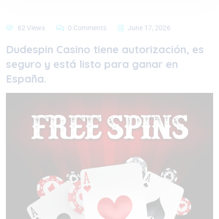
62 Views
0 Comments
June 17, 2026
Dudespin Casino tiene autorización, es
seguro y está listo para ganar en
España.