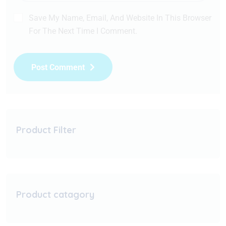
Save My Name, Email, And Website In This Browser
For The Next Time I Comment.
Post Comment
Product Filter
Product catagory