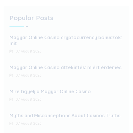
Popular Posts
Magyar Online Casino cryptocurrency bónuszok:
mit
07 August 2026
Magyar Online Casino áttekintés: miért érdemes
07 August 2026
Mire figyelj a Magyar Online Casino
07 August 2026
Myths and Misconceptions About Casinos Truths
07 August 2026