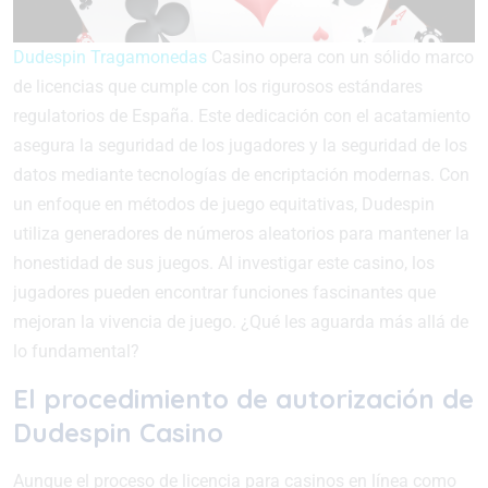
Dudespin Tragamonedas
Casino opera con un sólido marco
de licencias que cumple con los rigurosos estándares
regulatorios de España. Este dedicación con el acatamiento
asegura la seguridad de los jugadores y la seguridad de los
datos mediante tecnologías de encriptación modernas. Con
un enfoque en métodos de juego equitativas, Dudespin
utiliza generadores de números aleatorios para mantener la
honestidad de sus juegos. Al investigar este casino, los
jugadores pueden encontrar funciones fascinantes que
mejoran la vivencia de juego. ¿Qué les aguarda más allá de
lo fundamental?
El procedimiento de autorización de
Dudespin Casino
Aunque el proceso de licencia para casinos en línea como