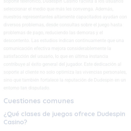
soporte telefónico, Dudespin Casino facilita a los usuarios
seleccionar el medio que más les convenga. Además,
nuestros representantes altamente capacitados ayudan con
diversos problemas, desde consultas sobre el juego hasta
problemas de pago, reduciendo las demoras y el
descontento. Las estudios indican continuamente que una
comunicación efectiva mejora considerablemente la
satisfacción del usuario, lo que en última instancia
contribuye al éxito general del jugador. Este dedicación al
soporte al cliente no solo optimiza las vivencias personales,
sino que también fortalece la reputación de Dudespin en un
entorno tan disputado.
Cuestiones comunes
¿Qué clases de juegos ofrece Dudespin
Casino?