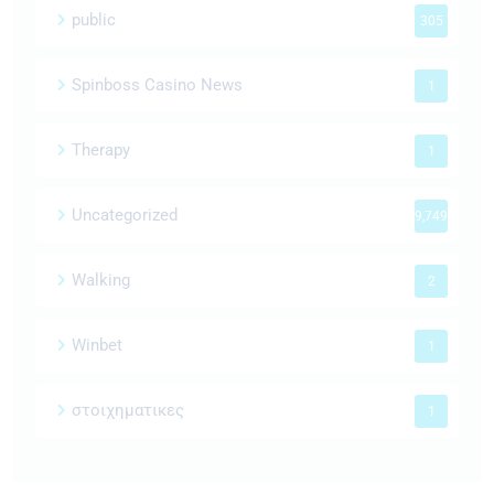
public
305
Spinboss Casino News
1
Therapy
1
Uncategorized
9,749
Walking
2
Winbet
1
στοιχηματικες
1